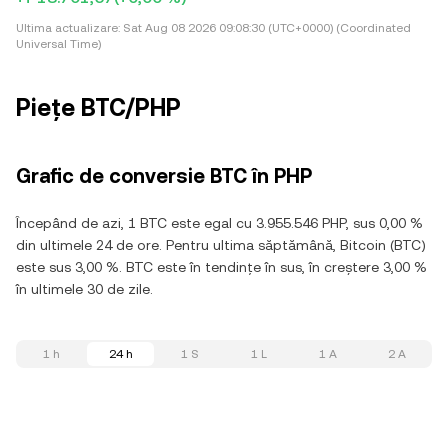
Ultima actualizare:
Sat Aug 08 2026 09:08:30 (UTC+0000) (Coordinated
Universal Time)
Piețe BTC/PHP
Grafic de conversie BTC în PHP
Începând de azi, 1 BTC este egal cu 3.955.546 PHP, sus 0,00 %
din ultimele 24 de ore. Pentru ultima săptămână, Bitcoin (BTC)
este sus 3,00 %. BTC este în tendințe în sus, în creștere 3,00 %
în ultimele 30 de zile.
1 h
24 h
1 S
1 L
1 A
2 A