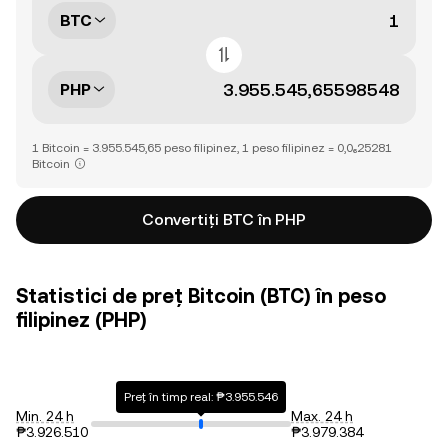
BTC
PHP
1 Bitcoin = 3.955.545,65 peso filipinez, 1 peso filipinez = 0,0₆25281
Bitcoin
Convertiți BTC în PHP
Statistici de preț Bitcoin (BTC) în peso
filipinez (PHP)
Preț în timp real: ₱3.955.546
Min. 24 h
Max. 24 h
₱3.926.510
₱3.979.384