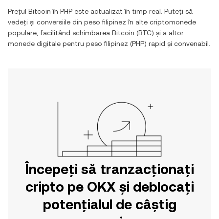
Prețul
Bitcoin
în
PHP
este actualizat în timp real. Puteți să
vedeți și conversiile din
peso filipinez
în alte criptomonede
populare, facilitând schimbarea
Bitcoin
(
BTC
) și a altor
monede digitale pentru
peso filipinez
(
PHP
) rapid și convenabil.
Începeți să tranzacționați
cripto pe OKX și deblocați
potențialul de câștig