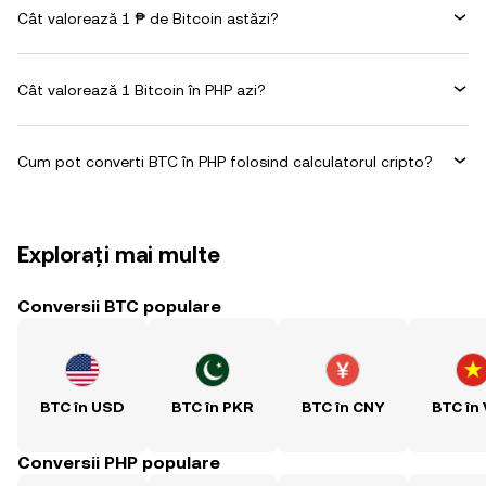
Cât valorează 1 ₱ de Bitcoin astăzi?
Cât valorează 1 Bitcoin în PHP azi?
Cum pot converti BTC în PHP folosind calculatorul cripto?
Explorați mai multe
Conversii BTC populare
BTC în USD
BTC în PKR
BTC în CNY
BTC în
Conversii PHP populare