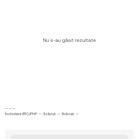
Nu s-au găsit rezultate
-- ~ --
Închidere BTC/PHP: --
Scăzut: --
Ridicat: --