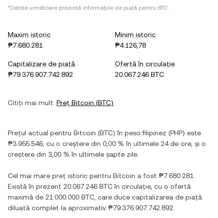
*Datele următoare prezintă informațiile de piață pentru
BTC
.
Maxim istoric
Minim istoric
₱7.680.281
₱4.126,78
Capitalizare de piață
Ofertă în circulație
₱79.376.907.742.892
20.067.246 BTC
Citiți mai mult:
Preț
Bitcoin
(
BTC
)
Prețul actual pentru
Bitcoin
(
BTC
) în
peso filipinez
(
PHP
) este
₱3.955.546
, cu
o creștere
din
0,00 %
în ultimele 24 de ore, și
o
creștere
din
3,00 %
în ultimele șapte zile.
Cel mai mare preț istoric pentru
Bitcoin
a fost
₱7.680.281
.
Există în prezent
20.067.246 BTC
în circulație, cu o ofertă
maximă de
21.000.000 BTC
, care duce capitalizarea de piață
diluată complet la aproximativ
₱79.376.907.742.892
.