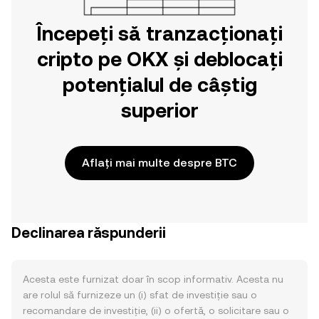
Începeți să tranzacționați
cripto pe OKX și deblocați
potențialul de câștig
superior
Aflați mai multe despre BTC
Declinarea răspunderii
Acesta este furnizat doar în scop informativ. Acesta nu
are rolul să furnizeze un (i) sfat de investiție sau o
recomandare de investiție, (ii) o ofertă, o solicitare sau o