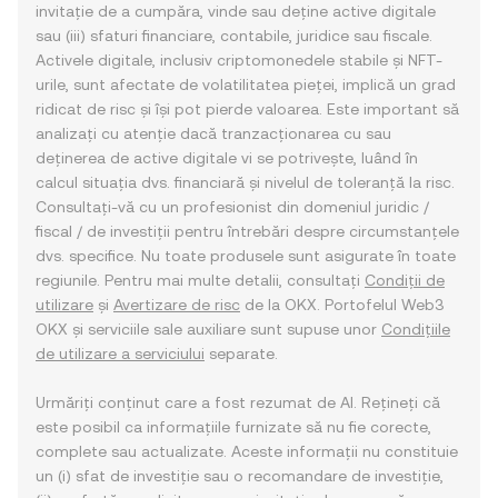
invitație de a cumpăra, vinde sau deține active digitale
sau (iii) sfaturi financiare, contabile, juridice sau fiscale.
Activele digitale, inclusiv criptomonedele stabile și NFT-
urile, sunt afectate de volatilitatea pieței, implică un grad
ridicat de risc și își pot pierde valoarea. Este important să
analizați cu atenție dacă tranzacționarea cu sau
deținerea de active digitale vi se potrivește, luând în
calcul situația dvs. financiară și nivelul de toleranță la risc.
Consultați-vă cu un profesionist din domeniul juridic /
fiscal / de investiții pentru întrebări despre circumstanțele
dvs. specifice. Nu toate produsele sunt asigurate în toate
regiunile. Pentru mai multe detalii, consultați
Condiții de
utilizare
și
Avertizare de risc
de la OKX. Portofelul Web3
OKX și serviciile sale auxiliare sunt supuse unor
Condițiile
de utilizare a serviciului
separate.
Urmăriți conținut care a fost rezumat de AI. Rețineți că
este posibil ca informațiile furnizate să nu fie corecte,
complete sau actualizate. Aceste informații nu constituie
un (i) sfat de investiție sau o recomandare de investiție,