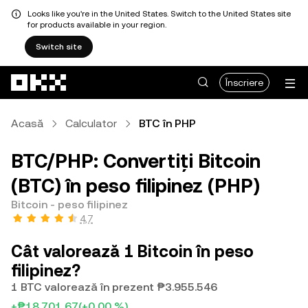
Looks like you're in the United States. Switch to the United States site
for products available in your region.
Switch site
Săriți la conținutul principal
Înscriere
Acasă
Calculator
BTC în PHP
BTC/PHP: Convertiți Bitcoin
(BTC) în peso filipinez (PHP)
Bitcoin - peso filipinez
4,7
Cât valorează 1 Bitcoin în peso
filipinez?
1 BTC valorează în prezent ₱3.955.546
+₱18.701,67
(+0,00 %)