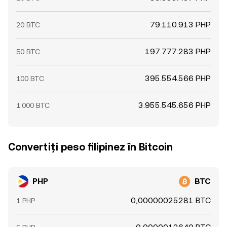
79.110.913 PHP
20 BTC
197.777.283 PHP
50 BTC
395.554.566 PHP
100 BTC
3.955.545.656 PHP
1.000 BTC
Convertiți peso filipinez în Bitcoin
PHP
BTC
0,00000025281 BTC
1 PHP