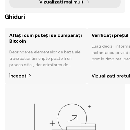
Vizualizați mai mult
Ghiduri
Aflați cum puteți să cumpărați
Verificați prețul
Bitcoin
Luați decizii inform
Deprinderea elementelor de bază ale
instantaneu privind 
tranzacționării cripto poate fi un
preț în timp real pen
proces dificil, dar asimilarea de
sentimentul comunităț
informații privind locul și modul de
altele.
Începeți
Vizualizați prețul
cumpărare a activelor cripto este mai
simplă decât credeți. Dați startul
aventurii dvs. din aplicația mobilă OKX
sau chiar aici pe web.