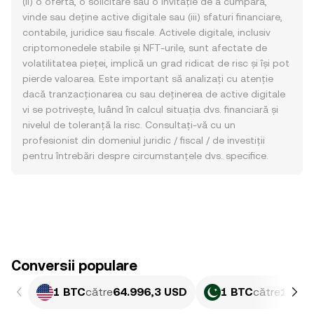
(ii) o ofertă, o solicitare sau o invitație de a cumpăra,
vinde sau deține active digitale sau (iii) sfaturi financiare,
contabile, juridice sau fiscale. Activele digitale, inclusiv
criptomonedele stabile și NFT-urile, sunt afectate de
volatilitatea pieței, implică un grad ridicat de risc și își pot
pierde valoarea. Este important să analizați cu atenție
dacă tranzacționarea cu sau deținerea de active digitale
vi se potrivește, luând în calcul situația dvs. financiară și
nivelul de toleranță la risc. Consultați-vă cu un
profesionist din domeniul juridic / fiscal / de investiții
pentru întrebări despre circumstanțele dvs. specifice.
Conversii populare
1 BTC
către
64.996,3 USD
1 BTC
către
18.06