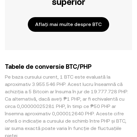
superior
Aflați mai multe despre BTC
Tabele de conversie BTC/PHP
Pe baza cursului curent, 1 BTC este evaluată la
aproximativ 3.955.546 PHP. Acest lucru înseamnă că
achiziția a 5 Bitcoin ar însuma în jur de 19.777.728 PHP.
Ca alternativă, dacă aveți ₱1 PHP, ar fi echivalentă cu
circa 0,00000025281 PHP, în timp ce ₱50 PHP ar
însemna aproximativ 0,000012640 PHP. Aceste cifre
oferă o indicație a cursului de schimb între PHP și BTC,
iar suma exactă poate varia în funcție de fluctuațiile
pieței.