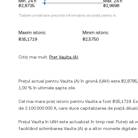
Min. 24 h
Max. 24 h
₴2,8735
₴2,9698
*Datele următoare prezintă informațiile de piață pentru
A
.
Maxim istoric
Minim istoric
₴35,1719
₴2,5750
Citiți mai mult:
Preț
Vaulta
(
A
)
Prețul actual pentru
Vaulta
(
A
) în
grivnă
(
UAH
) este
₴2,8785
1,00 %
în ultimele șapte zile.
Cel mai mare preț istoric pentru
Vaulta
a fost
₴35,1719
. E
de
2.100.000.000 A
, care duce capitalizarea de piață dilu
Prețul
Vaulta
în
UAH
este actualizat în timp real. Puteți să v
facilitând schimbarea
Vaulta
(
A
) și a altor monede digital