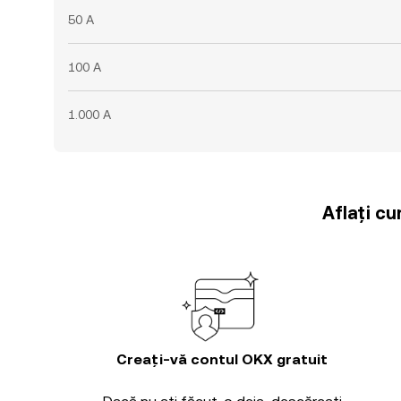
50 A
100 A
1.000 A
Aflați cu
Creați-vă contul OKX gratuit