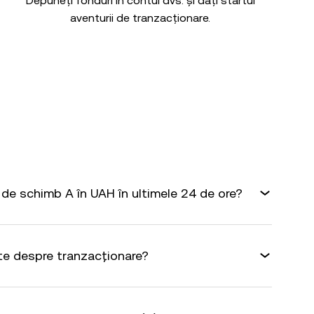
Depuneți fonduri în contul dvs. și dați startul
aventurii de tranzacționare.
de schimb A în UAH în ultimele 24 de ore?
te despre tranzacționare?