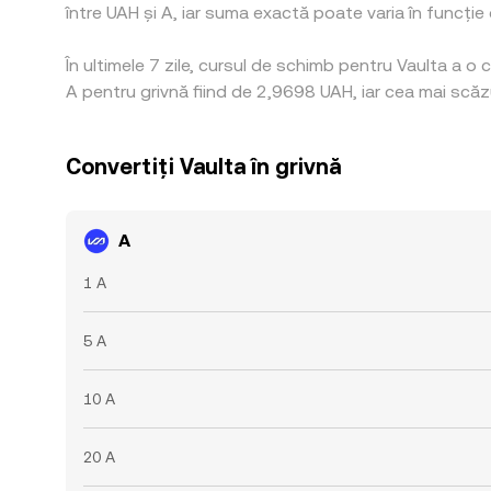
între UAH și A, iar suma exactă poate varia în funcție d
În ultimele 7 zile, cursul de schimb pentru Vaulta a 
A pentru grivnă fiind de 2,9698 UAH, iar cea mai scăz
Convertiți Vaulta în grivnă
A
1 A
5 A
10 A
20 A