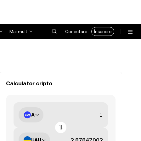
Mai mult
Conectare
Înscriere
Calculator cripto
A
UAH