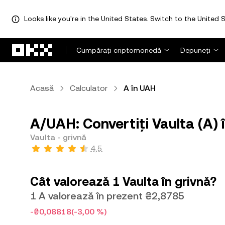
Looks like you're in the United States. Switch to the United S
Săriți la conținutul principal
Cumpărați criptomonedă
Depuneți
Acasă
Calculator
A în UAH
A/UAH: Convertiți Vaulta (A) 
Vaulta - grivnă
4,5
Cât valorează 1 Vaulta în grivnă?
1 A valorează în prezent ₴2,8785
-₴0,08818
(-3,00 %)