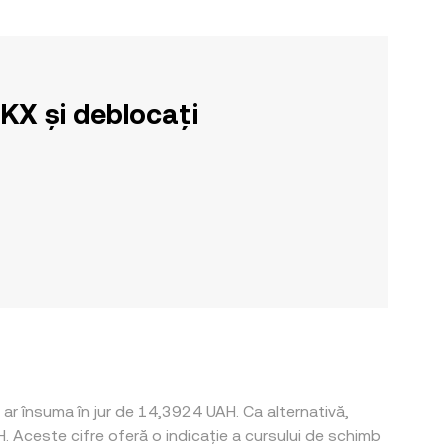
OKX și deblocați
 ar însuma în jur de 14,3924 UAH. Ca alternativă,
 Aceste cifre oferă o indicație a cursului de schimb