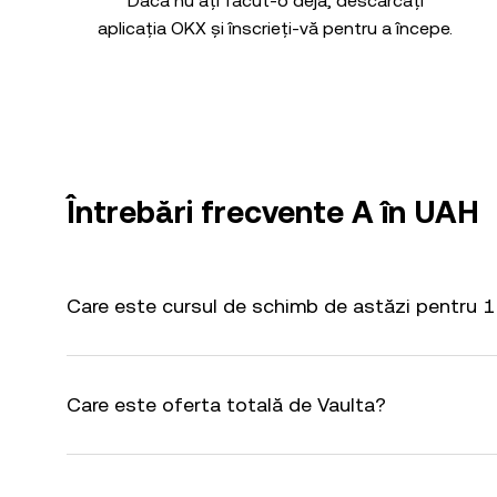
Dacă nu ați făcut-o deja, descărcați
aplicația OKX și înscrieți-vă pentru a începe.
Întrebări frecvente A în UAH
Care este cursul de schimb de astăzi pentru 1
Care este oferta totală de Vaulta?