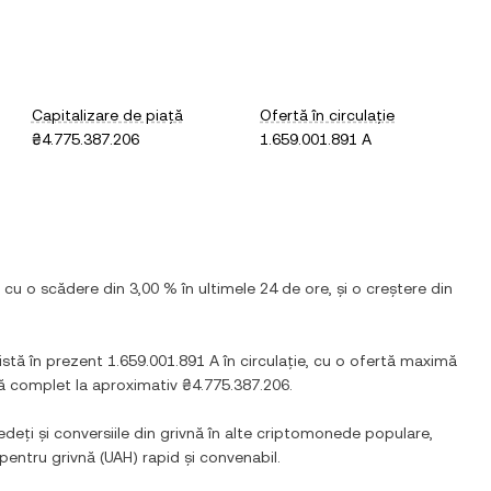
Capitalizare de piață
Ofertă în circulație
₴4.775.387.206
1.659.001.891 A
, cu
o scădere
din
3,00 %
în ultimele 24 de ore, și
o creștere
din
xistă în prezent
1.659.001.891 A
în circulație, cu o ofertă maximă
ată complet la aproximativ
₴4.775.387.206
.
edeți și conversiile din
grivnă
în alte criptomonede populare,
e pentru
grivnă
(
UAH
) rapid și convenabil.