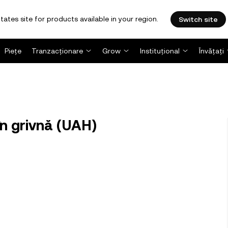
tates site for products available in your region.
Switch site
Piețe
Tranzacționare
Grow
Instituțional
Învățați
în grivnă (UAH)