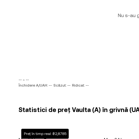
Nu s-au g
-- ~ --
Închidere A/UAH: --
Scăzut: --
Ridicat: --
Statistici de preț Vaulta (A) în grivnă (U
Preț în timp real: ₴2,8785