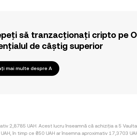
epeți să tranzacționați cripto pe 
nțialul de câștig superior
ați mai multe despre A
ativ 2,8785 UAH. Acest lucru înseamnă că achiziția a 5 Vaulta
1 UAH, în timp ce ₴50 UAH ar însemna aproximativ 17,3703 UAH.