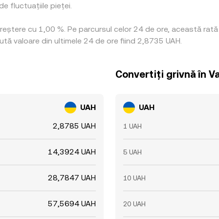
e fluctuațiile pieței.
o creștere cu 1,00 %. Pe parcursul celor 24 de ore, această ra
ută valoare din ultimele 24 de ore fiind 2,8735 UAH.
Convertiți grivnă în V
UAH
UAH
2,8785 UAH
1 UAH
14,3924 UAH
5 UAH
28,7847 UAH
10 UAH
57,5694 UAH
20 UAH