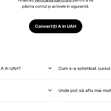
Finalizați
verificarea identității
pentru a vă
păstra contul și activele în siguranță.
Convertiți A în UAH
 A în UAH?
Cum s-a schimbat cursul 
Unde pot să aflu mai mul