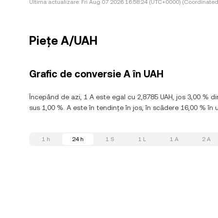
Ultima actualizare:
Fri Aug 07 2026 16:58:24 (UTC+0000) (Coordinated
Piețe A/UAH
Grafic de conversie A în UAH
Începând de azi, 1 A este egal cu 2,8785 UAH, jos 3,00 % di
sus 1,00 %. A este în tendințe în jos, în scădere 16,00 % în u
1 h
24 h
1 S
1 L
1 A
2 A