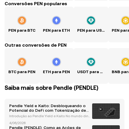
Conversões PEN populares
PEN para BTC
PEN para ETH
PEN para USDT
PEN par
Outras conversões de PEN
BTC para PEN
ETH para PEN
USDT para PEN
BNB par
Saiba mais sobre Pendle (PENDLE)
Pendle Yield e Kaito: Desbloqueando o
Potencial do DeFi com Tokenização de
Rendimentos
Introdução ao Pendle Yield e Kaito No mundo dinâ
mico das finanças descentralizadas (DeFi), protocol
4/06/2026
os como o Pendle estão revolucionando a forma co
Pendle (PENDLE): Como as Ações de