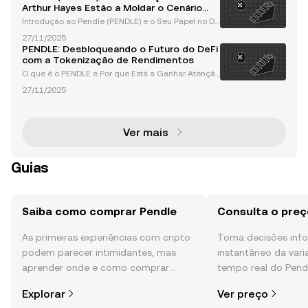
mo os usuários interagem com ativos geradores de
Arthur Hayes Estão a Moldar o Cenário
rend
DeFi
Introdução ao Pendle (PENDLE) e o Seu Papel no De
Fi Pendle (PENDLE) emergiu como uma força transf
27/11/2025
ormadora no ecossistema de finanças descentraliz
PENDLE: Desbloqueando o Futuro do DeFi
adas (DeFi), oferecendo soluções inovadoras para t
com a Tokenização de Rendimentos
okeni
O que é o PENDLE e Por que Está a Ganhar Atenção
no DeFi? PENDLE é um protocolo de finanças desce
27/11/2025
ntralizadas (DeFi) que está a revolucionar o espaço
cripto com a sua abordagem inovadora à tokeniza
ção
Ver mais
Guias
Saiba como comprar Pendle
Consulta o preç
As primeiras experiências com cripto
Toma decisões in
podem parecer intimidantes, mas
instantâneo da var
aprender onde e como comprar
tempo real do Pend
cripto é mais simples do que pensas.
comunidade, notícia
Explorar
Ver preço
Começa a tua viagem na aplicação