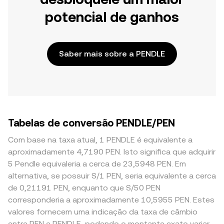
potencial de ganhos
Saber mais sobre a PENDLE
Tabelas de conversão PENDLE/PEN
Com base na taxa atual, 1 PENDLE é equivalente a
aproximadamente 4,7190 PEN. Isto significa que adquirir
5 Pendle equivaleria a cerca de 23,5948 PEN. Em
alternativa, se possuir S/1 PEN, seria equivalente a cerca
de 0,21191 PEN, enquanto que S/50 PEN
corresponderia a aproximadamente 10,5955 PEN. Estes
valores fornecem uma indicação da taxa de câmbio
entre PEN e PENDLE, podendo o montante exato variar