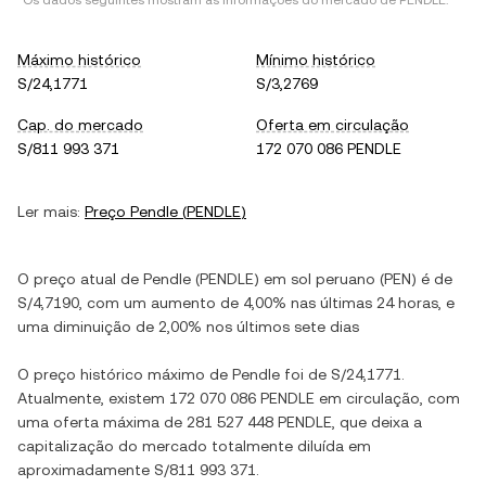
*Os dados seguintes mostram as informações do mercado de
PENDLE
.
Máximo histórico
Mínimo histórico
S/24,1771
S/3,2769
Cap. do mercado
Oferta em circulação
S/811 993 371
172 070 086 PENDLE
Ler mais:
Preço
Pendle
(
PENDLE
)
O preço atual de
Pendle
(
PENDLE
) em
sol peruano
(
PEN
) é de
S/4,7190
, com
um aumento
de
4,00%
nas últimas 24 horas, e
uma diminuição
de
2,00%
nos últimos sete dias
O preço histórico máximo de
Pendle
foi de
S/24,1771
.
Atualmente, existem
172 070 086 PENDLE
em circulação, com
uma oferta máxima de
281 527 448 PENDLE
, que deixa a
capitalização do mercado totalmente diluída em
aproximadamente
S/811 993 371
.