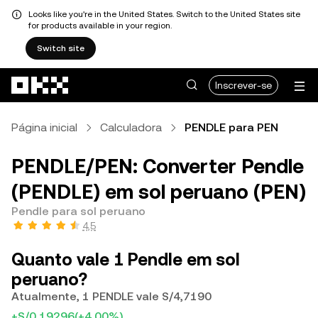
Looks like you're in the United States. Switch to the United States site
for products available in your region.
Switch site
Avançar para conteúdo principal
Inscrever-se
Página inicial
Calculadora
PENDLE para PEN
PENDLE/PEN: Converter Pendle
(PENDLE) em sol peruano (PEN)
Pendle para sol peruano
4,5
Quanto vale 1 Pendle em sol
peruano?
Atualmente, 1 PENDLE vale S/4,7190
+S/0,19296
(+4,00%)