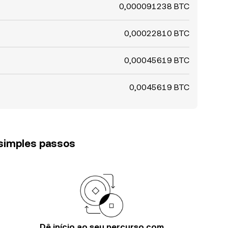
0,000091238 BTC
0,00022810 BTC
0,00045619 BTC
0,0045619 BTC
 simples passos
Dê início ao seu percurso com