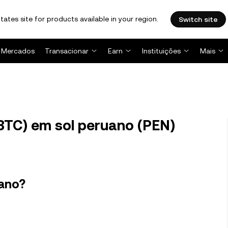
tates site for products available in your region.
Switch site
Mercados
Transacionar
Earn
Instituições
Mais
BTC) em sol peruano (PEN)
uano?