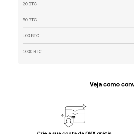
20 BTC
50 BTC
100 BTC
1000 BTC
Veja como conv
Crie a sua conta da OKX grátis