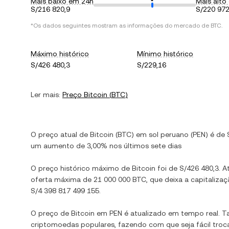
Mais baixo em 24h
Mais alto
S/216 820,9
S/220 972
*Os dados seguintes mostram as informações do mercado de
BTC
.
Máximo histórico
Mínimo histórico
S/426 480,3
S/229,16
Ler mais:
Preço
Bitcoin
(
BTC
)
O preço atual de
Bitcoin
(
BTC
) em
sol peruano
(
PEN
) é de
um aumento
de
3,00%
nos últimos sete dias
O preço histórico máximo de
Bitcoin
foi de
S/426 480,3
. 
oferta máxima de
21 000 000 BTC
, que deixa a capitali
S/4 398 817 499 155
.
O preço de
Bitcoin
em
PEN
é atualizado em tempo real. 
criptomoedas populares, fazendo com que seja fácil troc