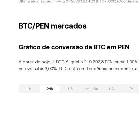
Última atualização:
Fri Aug 07 2026 18:14:20 (UTC+0000) (Coordinated
BTC/PEN mercados
Gráfico de conversão de BTC em PEN
A partir de hoje, 1 BTC é igual a 219 206,8 PEN, subir 1,0
esteve subir 3,00%. BTC está em tendência ascendente, a 
1h
24h
1 S
1 milhão
1 A
2a