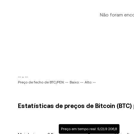
Não foram enc
-- ~ --
Preço de fecho de BTC/PEN: --
Baixo: --
Alto: --
Estatísticas de preços de Bitcoin (BTC)
Preço em tempo real: S/219 206,8