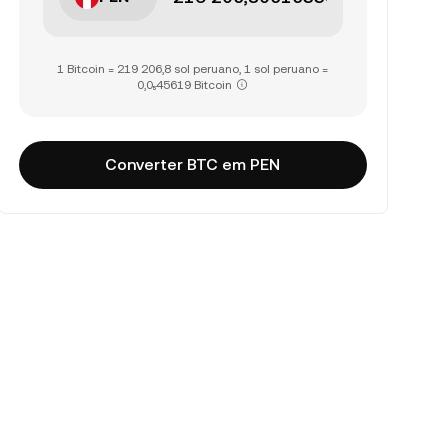
1 Bitcoin = 219 206,8 sol peruano, 1 sol peruano =
0,0₅45619 Bitcoin
Converter BTC em PEN