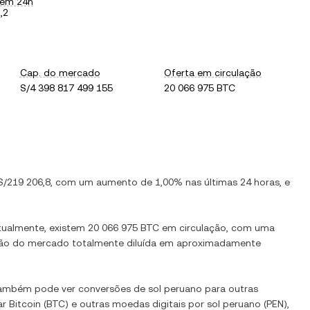
 em 24h
,2
Cap. do mercado
Oferta em circulação
S/4 398 817 499 155
20 066 975 BTC
S/219 206,8
, com
um aumento
de
1,00%
nas últimas 24 horas, e
Atualmente, existem
20 066 975 BTC
em circulação, com uma
zação do mercado totalmente diluída em aproximadamente
Também pode ver conversões de
sol peruano
para outras
ar
Bitcoin
(
BTC
) e outras moedas digitais por
sol peruano
(
PEN
),