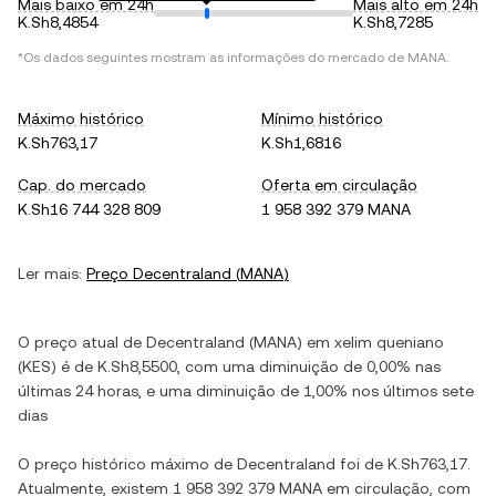
Mais baixo em 24h
Mais alto em 24h
K.Sh8,4854
K.Sh8,7285
*Os dados seguintes mostram as informações do mercado de
MANA
.
Máximo histórico
Mínimo histórico
K.Sh763,17
K.Sh1,6816
Cap. do mercado
Oferta em circulação
K.Sh16 744 328 809
1 958 392 379 MANA
Ler mais:
Preço
Decentraland
(
MANA
)
O preço atual de
Decentraland
(
MANA
) em
xelim queniano
(
KES
) é de
K.Sh8,5500
, com
uma diminuição
de
0,00%
nas
últimas 24 horas, e
uma diminuição
de
1,00%
nos últimos sete
dias
O preço histórico máximo de
Decentraland
foi de
K.Sh763,17
.
Atualmente, existem
1 958 392 379 MANA
em circulação, com