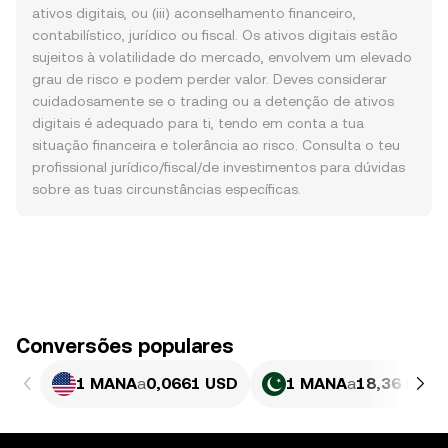
ativos digitais, ou (iii) aconselhamento financeiro,
contabilístico, jurídico ou fiscal. Os ativos digitais estão
sujeitos à volatilidade do mercado, envolvem um elevado
grau de risco e podem perder valor. Deves considerar
cuidadosamente se o trading ou a detenção de ativos
digitais é adequado para ti, tendo em conta a tua
situação financeira e tolerância ao risco. Consulta o teu
profissional jurídico/fiscal/de investimentos para dúvidas
sobre as tuas circunstâncias específicas.
Conversões populares
1 MANA
a
0,0661 USD
1 MANA
a
18,36 PKR