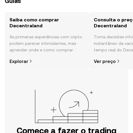
Guias
Saiba como comprar
Consulta o preç
Decentraland
Decentraland
As primeiras experiências com cripto
Toma decisões in
podem parecer intimidantes, mas
instantâneo da var
aprender onde e como comprar
tempo real do Dece
cripto é mais simples do que pensas.
sentimento da comu
Explorar
Ver preço
Começa a tua viagem na aplicação
e muito mais.
móvel da OKX ou aqui mesmo na
Web.
Comece a fazer o trading