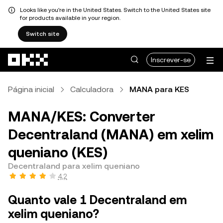
Looks like you're in the United States. Switch to the United States site
for products available in your region.
Switch site
Avançar para conteúdo principal
Inscrever-se
Página inicial
Calculadora
MANA para KES
MANA/KES: Converter
Decentraland (MANA) em xelim
queniano (KES)
Decentraland para xelim queniano
4,2
Quanto vale 1 Decentraland em
xelim queniano?