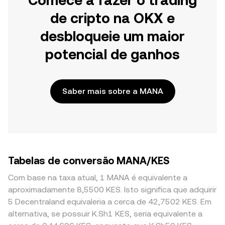
Comece a fazer o trading
de cripto na OKX e
desbloqueie um maior
potencial de ganhos
Saber mais sobre a MANA
Tabelas de conversão MANA/KES
Com base na taxa atual, 1 MANA é equivalente a
aproximadamente 8,5500 KES. Isto significa que adquirir
5 Decentraland equivaleria a cerca de 42,7502 KES. Em
alternativa, se possuir K.Sh1 KES, seria equivalente a