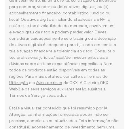
de investimento, (ii) uma oferta, solicitação ou incentivo
para comprar, vender ou deter ativos digitais, ou (iii)
aconselhamento financeiro, contabilístico, jurídico ou
fiscal. Os ativos digitais, incluindo stablecoins e NFTs,
estão sujeitos à volatilidade do mercado, envolvem um
elevado grau de risco e podem perder valor. Deves
considerar cuidadosamente se o trading ou a detenção
de ativos digitais é adequado para ti, tendo em conta a
tua situação financeira e tolerância ao risco. Consulta o
teu profissional jurídico/fiscal/de investimentos para
dúvidas sobre as tuas circunstâncias específicas. Nem
todos os produtos estão disponíveis em todas as
regiões. Para mais detalhes, consulte os
Termos de
Utilização
e a
Aviso de risco
da OKX. A Carteira OKX
Web3 e os seus serviços auxiliares estão sujeitos a
Termos de Serviço
separados.
Estás a visualizar conteúdo que foi resumido por IA.
Atenção: as informações fornecidas podem não ser
precisas, completas ou atualizadas. Esta informação não
constitui (i) aconselhamento de investimento nem uma