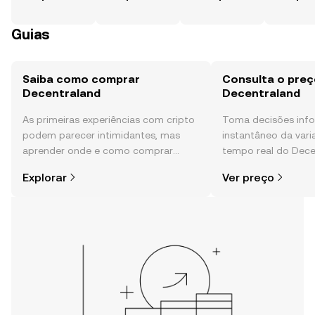
Guias
Saiba como comprar
Consulta o preç
Decentraland
Decentraland
As primeiras experiências com cripto
Toma decisões in
podem parecer intimidantes, mas
instantâneo da var
aprender onde e como comprar
tempo real do Dece
cripto é mais simples do que pensas.
sentimento da comu
Explorar
Ver preço
Começa a tua viagem na aplicação
e muito mais.
móvel da OKX ou aqui mesmo na
Web.