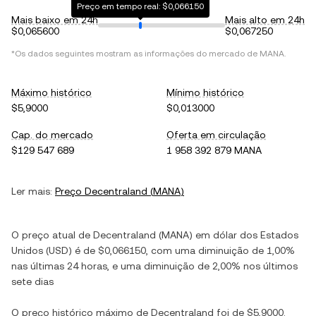
Preço em tempo real: $0,066150
Mais baixo em 24h
Mais alto em 24h
$0,065600
$0,067250
*Os dados seguintes mostram as informações do mercado de
MANA
.
Máximo histórico
Mínimo histórico
$5,9000
$0,013000
Cap. do mercado
Oferta em circulação
$129 547 689
1 958 392 879 MANA
Ler mais:
Preço
Decentraland
(
MANA
)
O preço atual de
Decentraland
(
MANA
) em
dólar dos Estados
Unidos
(
USD
) é de
$0,066150
, com
uma diminuição
de
1,00%
nas últimas 24 horas, e
uma diminuição
de
2,00%
nos últimos
sete dias
O preço histórico máximo de
Decentraland
foi de
$5,9000
.