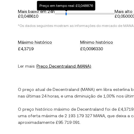
Preço em tempo real: £0,048876
Mais baixo em 24h
Mais alto
£0,048610
£0,05000
*Os dados seguintes mostram as informações do mercado de
MANA
Máximo histórico
Mínimo histórico
£4,3719
£0,0096330
Ler mais:
Preço
Decentraland
(
MANA
)
O preço atual de
Decentraland
(
MANA
) em
libra esterlina b
nas últimas 24 horas, e
uma diminuição
de
1,00%
nos últim
O preço histórico máximo de
Decentraland
foi de
£4,3719
uma oferta máxima de
2 193 179 327 MANA
, que deixa a 
aproximadamente
£95 719 091
.