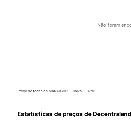
Não foram enc
-- ~ --
Preço de fecho de MANA/GBP: --
Baixo: --
Alto: --
Estatísticas de preços de Decentraland 