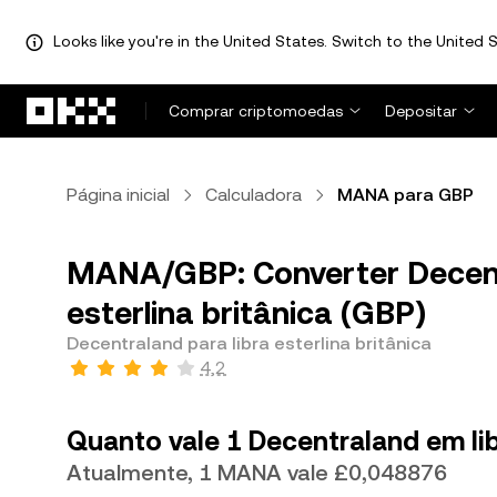
Looks like you're in the United States. Switch to the United S
Avançar para conteúdo principal
Comprar criptomoedas
Depositar
Página inicial
Calculadora
MANA para GBP
MANA/GBP: Converter Decent
esterlina britânica (GBP)
Decentraland para libra esterlina britânica
4,2
Quanto vale 1 Decentraland em lib
Atualmente, 1 MANA vale £0,048876