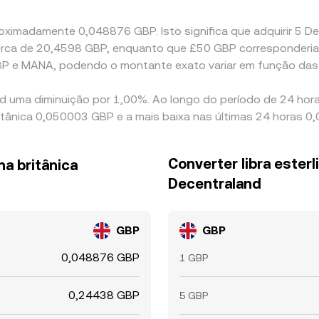
oximadamente 0,048876 GBP. Isto significa que adquirir 5 De
 a cerca de 20,4598 GBP, enquanto que £50 GBP corresponder
BP e MANA, podendo o montante exato variar em função das
nd uma diminuição por 1,00%. Ao longo do período de 24 hora
ritânica 0,050003 GBP e a mais baixa nas últimas 24 horas 
Converter libra esterl
na britânica
Decentraland
GBP
GBP
0,048876 GBP
1 GBP
0,24438 GBP
5 GBP