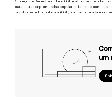
O preço de
Decentraland
em
GBP
é atualizado em tempo
para outras criptomoedas populares, fazendo com que sej
por
libra esterlina britânica
(
GBP
), de forma rápida e conve
Com
um 
Sab