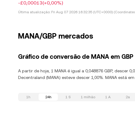
-£0,00013
(+0,00%)
Última atualização:
Fri Aug 07 2026 16:32:35 (UTC+0000) (Coordinated
MANA/GBP mercados
Gráfico de conversão de MANA em GBP
A partir de hoje, 1 MANA é igual a 0,048876 GBP, descer 0
Decentraland (MANA) esteve descer 1,00%. MANA está em t
1h
24h
1 S
1 milhão
1 A
2a