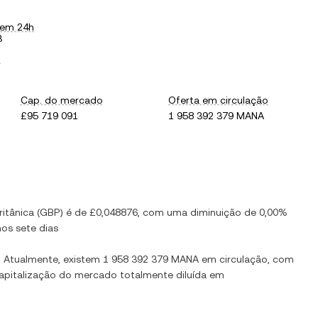
 em 24h
3
.
Cap. do mercado
Oferta em circulação
£95 719 091
1 958 392 379 MANA
ritânica
(
GBP
) é de
£0,048876
, com
uma diminuição
de
0,00%
os sete dias
. Atualmente, existem
1 958 392 379 MANA
em circulação, com
capitalização do mercado totalmente diluída em