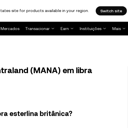
tates site for products available in your region.
Switch site
Mercados
Transacionar
Earn
Instituições
Mais
raland (MANA) em libra
ra esterlina britânica?