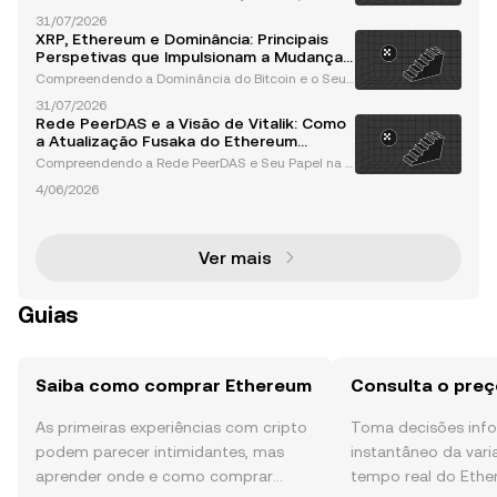
cias de Mercado e Perspectivas para Outubro As cr
31/07/2026
iptomoedas como Bitcoin e Ethereum continuam a
XRP, Ethereum e Dominância: Principais
dominar o espaço dos ativos digitais, com os seus
Perspetivas que Impulsionam a Mudança
movim
no Mercado de Altcoins
Compreendendo a Dominância do Bitcoin e o Seu I
mpacto no Desempenho das Altcoins A dominânci
31/07/2026
a do Bitcoin tem sido, há muito tempo, uma métrica
Rede PeerDAS e a Visão de Vitalik: Como
crítica para compreender as tendências do merca
a Atualização Fusaka do Ethereum
do de crip
Revoluciona a Escalabilidade
Compreendendo a Rede PeerDAS e Seu Papel na E
scalabilidade do Ethereum A rede PeerDAS, abrevi
4/06/2026
ação de Peer Data Availability Sampling (Amostrag
em de Disponibilidade de Dados entre Pares), é um
a funcion
Ver mais
Guias
Saiba como comprar Ethereum
Consulta o pre
As primeiras experiências com cripto
Toma decisões in
podem parecer intimidantes, mas
instantâneo da var
aprender onde e como comprar
tempo real do Ethe