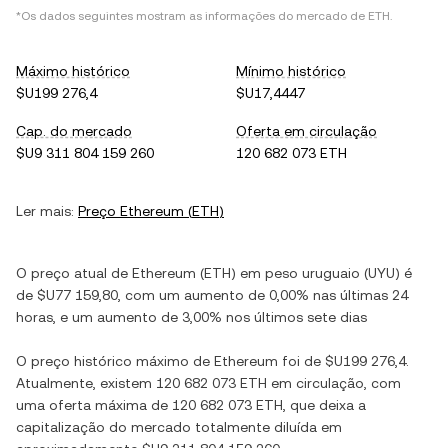
*Os dados seguintes mostram as informações do mercado de
ETH
.
Máximo histórico
Mínimo histórico
$U199 276,4
$U17,4447
Cap. do mercado
Oferta em circulação
$U9 311 804 159 260
120 682 073 ETH
Ler mais:
Preço
Ethereum
(
ETH
)
O preço atual de
Ethereum
(
ETH
) em
peso uruguaio
(
UYU
) é
de
$U77 159,80
, com
um aumento
de
0,00%
nas últimas 24
horas, e
um aumento
de
3,00%
nos últimos sete dias
O preço histórico máximo de
Ethereum
foi de
$U199 276,4
.
Atualmente, existem
120 682 073 ETH
em circulação, com
uma oferta máxima de
120 682 073 ETH
, que deixa a
capitalização do mercado totalmente diluída em