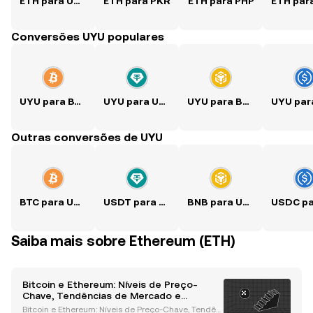
ETH para USD
ETH para PKR
ETH para PHP
Conversões UYU populares
UYU para BTC
UYU para USDT
UYU para BNB
Outras conversões de UYU
BTC para UYU
USDT para UYU
BNB para UYU
Saiba mais sobre Ethereum (ETH)
Bitcoin e Ethereum: Níveis de Preço-
Chave, Tendências de Mercado e
Perspectivas para Outubro
Bitcoin e Ethereum: Níveis de Preço-Chave, Tendên