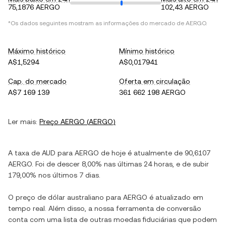
75,1876 AERGO
102,43 AERGO
*Os dados seguintes mostram as informações do mercado de
AERGO
.
Máximo histórico
Mínimo histórico
A$1,5294
A$0,017941
Cap. do mercado
Oferta em circulação
A$7 169 139
361 662 198 AERGO
Ler mais:
Preço
AERGO
(
AERGO
)
A taxa de
AUD
para
AERGO
de hoje é atualmente de
90,6107
AERGO
. Foi de
descer
8,00%
nas últimas 24 horas, e de
subir
179,00%
nos últimos 7 dias.
O preço de
dólar australiano
para
AERGO
é atualizado em
tempo real. Além disso, a nossa ferramenta de conversão
conta com uma lista de outras moedas fiduciárias que podem