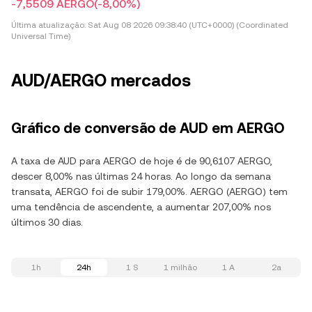
-7,5509 AERGO
(-8,00%)
Última atualização:
Sat Aug 08 2026 09:38:40 (UTC+0000) (Coordinated
Universal Time)
AUD/AERGO mercados
Gráfico de conversão de AUD em AERGO
A taxa de AUD para AERGO de hoje é de 90,6107 AERGO,
descer 8,00% nas últimas 24 horas. Ao longo da semana
transata, AERGO foi de subir 179,00%. AERGO (AERGO) tem
uma tendência de ascendente, a aumentar 207,00% nos
últimos 30 dias.
1h
24h
1 S
1 milhão
1 A
2a