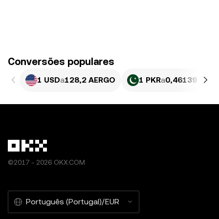
Conversões populares
1 USD
a
128,2 AERGO
1 PKR
a
0,46139 AER
©2017 - 2026 OKX.COM
Português (Portugal)/EUR