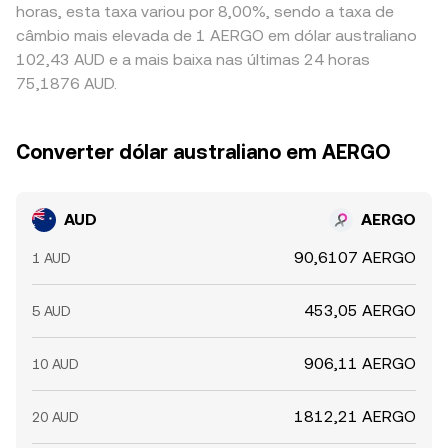
horas, esta taxa variou por 8,00%, sendo a taxa de
câmbio mais elevada de 1 AERGO em dólar australiano
102,43 AUD e a mais baixa nas últimas 24 horas
75,1876 AUD.
Converter dólar australiano em AERGO
AUD
AERGO
90,6107 AERGO
1 AUD
453,05 AERGO
5 AUD
906,11 AERGO
10 AUD
1812,21 AERGO
20 AUD