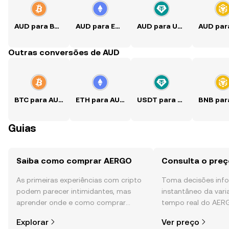
AUD para BTC
AUD para ETH
AUD para USDT
Outras conversões de AUD
BTC para AUD
ETH para AUD
USDT para AUD
Guias
Saiba como comprar AERGO
Consulta o pre
As primeiras experiências com cripto
Toma decisões in
podem parecer intimidantes, mas
instantâneo da var
aprender onde e como comprar
tempo real do AER
cripto é mais simples do que pensas.
comunidade, notícia
Explorar
Ver preço
Começa a tua viagem na aplicação