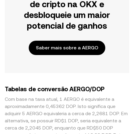
de cripto na OKX e
desbloqueie um maior
potencial de ganhos
Saber mais sobre a AERGO
Tabelas de conversão AERGO/DOP
Com base na taxa atual, 1 AERGO é equivalente a
aproximadamente 0,45362 DOP. Isto significa que
adquirir 5 AERGO equivaleria a cerca de 2,2681 DOP. Em
alternativa, se possuir RD$1 DOP, seria equivalente a
cerca de 2,2045 DOP, enquanto que RD$50 DOP