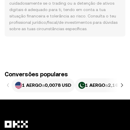
cuidadosamente se o trading ou a detenção de ativos
digitais é adequado para ti, tendo em conta a tua
situação financeira e tolerância ao risco. Consulta o teu
profissional jurídico/fiscal/de investimentos para dúvidas
sobre as tuas circunstâncias específicas.
Conversões populares
1 AERGO
a
0,0078 USD
1 AERGO
a
2,167 PK