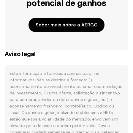
potencial de ganhos
Saber mais sobre a AERGO
Aviso legal
Esta informação é fornecida apenas para fins
informativos. Não se destina a fornecer (i)
aconselhamento de investimento ou uma recomendação
de investimento, (ii) uma oferta, solicitação ou incentivo
para comprar, vender ou deter ativos digitais, ou (iii)
aconselhamento financeiro, contabilístico, jurídico ou
fiscal. Os ativos digitais, incluindo stablecoins e NFTs,
estão sujeitos à volatilidade do mercado, envolvem um
elevado grau de risco e podem perder valor. Deves
considerar cuidadosamente se o trading ou a detenção