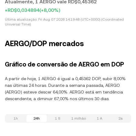
Atualmente, 1 AERGO vale RD$0,45362
+RD$0,034894
(+8,00%)
Última atualização:
Fri Aug 07 2026 14:19:48 (UTC+0000) (Coordinated
Universal Time)
AERGO/DOP mercados
Gráfico de conversão de AERGO em DOP
A partir de hoje, 1 AERGO é igual a 0,45362 DOP, subir 8,00%
nas últimas 24 horas. Durante a semana passada, AERGO
(AERGO) esteve descer 64,00%. AERGO está em tendência
descendente, a diminuir 67,00% nos últimos 30 dias.
1h
24h
1 S
1 milhão
1 A
2a