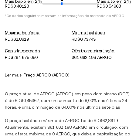
Mais baixo em 24h
Mais alto em 24h
RD$0,40128
RD$0,54668
*Os dados seguintes mostram as informações do mercado de
AERGO
.
Máximo histórico
Mínimo histórico
RD$62,8619
RD$0,73743
Cap. do mercado
Oferta em circulação
RD$294 675 050
361 662 198 AERGO
Ler mais:
Preço
AERGO
(
AERGO
)
O preço atual de
AERGO
(
AERGO
) em
peso dominicano
(
DOP
)
é de
RD$0,45362
, com
um aumento
de
8,00%
nas últimas 24
horas, e
uma diminuição
de
64,00%
nos últimos sete dias
O preço histórico máximo de
AERGO
foi de
RD$62,8619
.
Atualmente, existem
361 662 198 AERGO
em circulação, com
uma oferta máxima de
0 AERGO
, que deixa a capitalização do