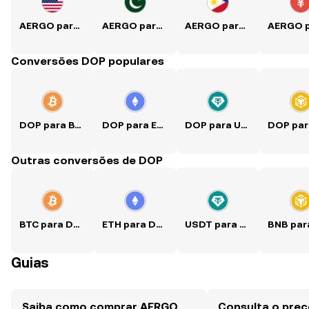
AERGO para USD
AERGO para PKR
AERGO para PHP
Conversões DOP populares
DOP para BTC
DOP para ETH
DOP para USDT
Outras conversões de DOP
BTC para DOP
ETH para DOP
USDT para DOP
Guias
Saiba como comprar AERGO
Consulta o pre