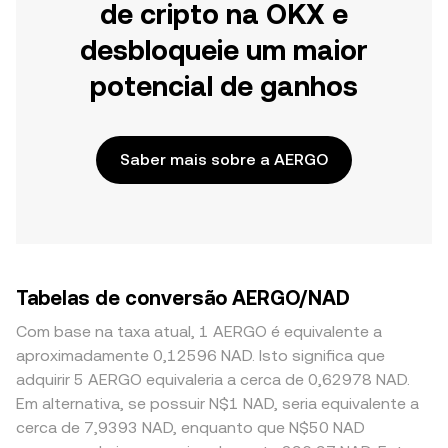
de cripto na OKX e
desbloqueie um maior
potencial de ganhos
Saber mais sobre a AERGO
Tabelas de conversão AERGO/NAD
Com base na taxa atual, 1 AERGO é equivalente a
aproximadamente 0,12596 NAD. Isto significa que
adquirir 5 AERGO equivaleria a cerca de 0,62978 NAD.
Em alternativa, se possuir N$1 NAD, seria equivalente a
cerca de 7,9393 NAD, enquanto que N$50 NAD