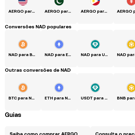
AERGO para USD
AERGO para PKR
AERGO para PHP
Conversões NAD populares
NAD para BTC
NAD para ETH
NAD para USDT
Outras conversões de NAD
BTC para NAD
ETH para NAD
USDT para NAD
Guias
Saiba como comprar AERGO
Consulta o pre