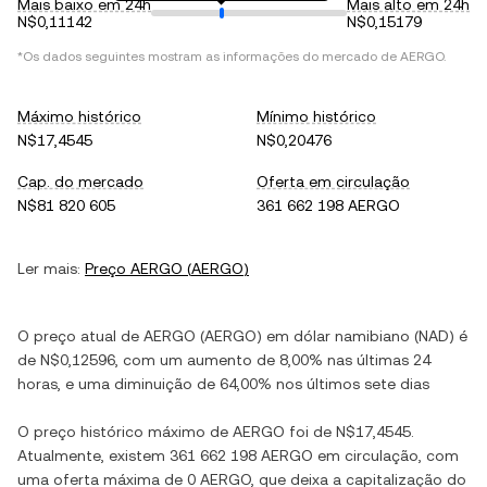
Mais baixo em 24h
Mais alto em 24h
N$0,11142
N$0,15179
*Os dados seguintes mostram as informações do mercado de
AERGO
.
Máximo histórico
Mínimo histórico
N$17,4545
N$0,20476
Cap. do mercado
Oferta em circulação
N$81 820 605
361 662 198 AERGO
Ler mais:
Preço
AERGO
(
AERGO
)
O preço atual de
AERGO
(
AERGO
) em
dólar namibiano
(
NAD
) é
de
N$0,12596
, com
um aumento
de
8,00%
nas últimas 24
horas, e
uma diminuição
de
64,00%
nos últimos sete dias
O preço histórico máximo de
AERGO
foi de
N$17,4545
.
Atualmente, existem
361 662 198 AERGO
em circulação, com
uma oferta máxima de
0 AERGO
, que deixa a capitalização do