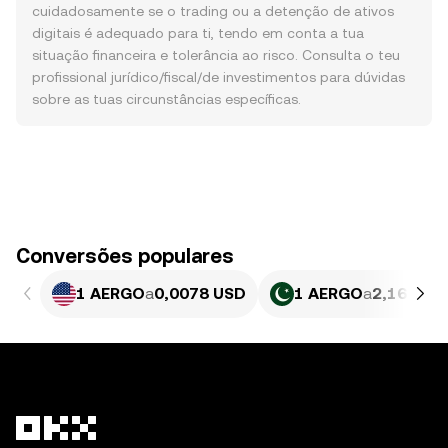
cuidadosamente se o trading ou a detenção de ativos
digitais é adequado para ti, tendo em conta a tua
situação financeira e tolerância ao risco. Consulta o teu
profissional jurídico/fiscal/de investimentos para dúvidas
sobre as tuas circunstâncias específicas.
Conversões populares
1 AERGO
a
0,0078 USD
1 AERGO
a
2,167 PK