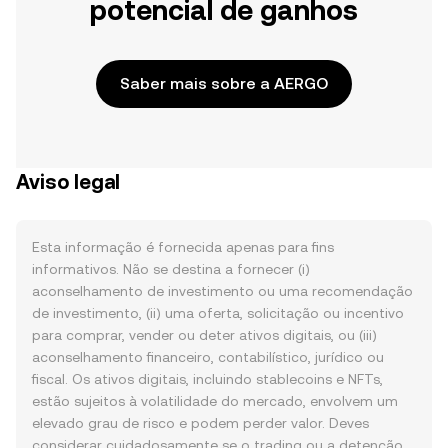
potencial de ganhos
Saber mais sobre a AERGO
Aviso legal
Esta informação é fornecida apenas para fins
informativos. Não se destina a fornecer (i)
aconselhamento de investimento ou uma recomendação
de investimento, (ii) uma oferta, solicitação ou incentivo
para comprar, vender ou deter ativos digitais, ou (iii)
aconselhamento financeiro, contabilístico, jurídico ou
fiscal. Os ativos digitais, incluindo stablecoins e NFTs,
estão sujeitos à volatilidade do mercado, envolvem um
elevado grau de risco e podem perder valor. Deves
considerar cuidadosamente se o trading ou a detenção