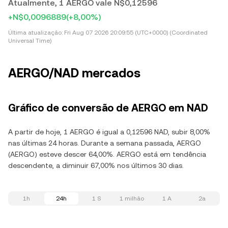
Atualmente, 1 AERGO vale N$0,12596
+N$0,0096889
(+8,00%)
Última atualização:
Fri Aug 07 2026 20:09:55 (UTC+0000) (Coordinated
Universal Time)
AERGO/NAD mercados
Gráfico de conversão de AERGO em NAD
A partir de hoje, 1 AERGO é igual a 0,12596 NAD, subir 8,00%
nas últimas 24 horas. Durante a semana passada, AERGO
(AERGO) esteve descer 64,00%. AERGO está em tendência
descendente, a diminuir 67,00% nos últimos 30 dias.
1h
24h
1 S
1 milhão
1 A
2a