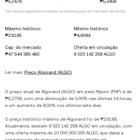
₱5,2478
₱5,3458
*Os dados seguintes mostram as informações do mercado de
ALGO
.
Máximo histórico
Mínimo histórico
₱230,65
₱4,6094
Cap. do mercado
Oferta em circulação
₱47 544 380 460
9 020 142 258 ALGO
Ler mais:
Preço
Algorand
(
ALGO
)
O preço atual de
Algorand
(
ALGO
) em
peso filipino
(
PHP
) é de
₱5,2709
, com
uma diminuição
de
0,00%
nas últimas 24 horas,
e
um aumento
de
8,00%
nos últimos sete dias
O preço histórico máximo de
Algorand
foi de
₱230,65
.
Atualmente, existem
9 020 142 258 ALGO
em circulação, com
uma oferta máxima de
10 000 000 000 ALGO
, que deixa a
capitalização do mercado totalmente diluída em