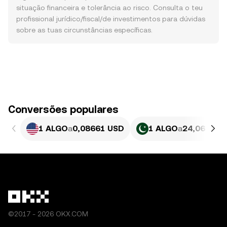
situação financeira e tolerância ao risco. Consulta o teu
profissional jurídico/fiscal/de investimentos para dúvidas
sobre as tuas circunstâncias específicas.
Conversões populares
1 ALGO
a
0,08661 USD
1 ALGO
a
24,06 PKR
©2017 - 2026 OKX.COM