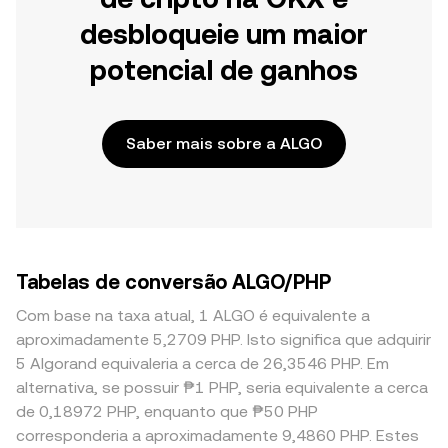
desbloqueie um maior
potencial de ganhos
Saber mais sobre a ALGO
Tabelas de conversão ALGO/PHP
Com base na taxa atual, 1 ALGO é equivalente a
aproximadamente 5,2709 PHP. Isto significa que adquirir
5 Algorand equivaleria a cerca de 26,3546 PHP. Em
alternativa, se possuir ₱1 PHP, seria equivalente a cerca
de 0,18972 PHP, enquanto que ₱50 PHP
corresponderia a aproximadamente 9,4860 PHP. Estes