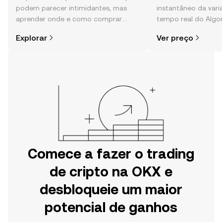
podem parecer intimidantes, mas
instantâneo da var
aprender onde e como comprar
tempo real do Algo
cripto é mais simples do que pensas.
da comunidade, not
Explorar
Ver preço
Começa a tua viagem na aplicação
mais.
móvel da OKX ou aqui mesmo na
Web.
Comece a fazer o trading
de cripto na OKX e
desbloqueie um maior
potencial de ganhos