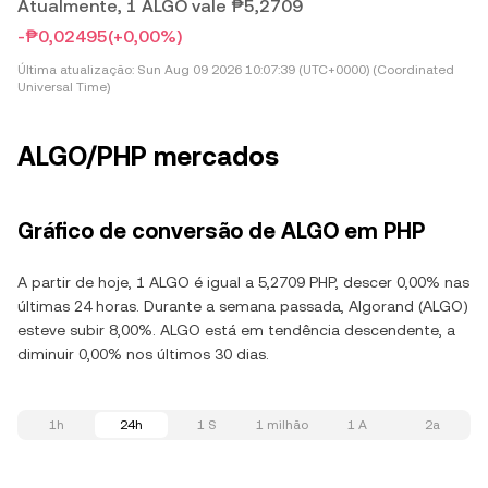
Atualmente, 1 ALGO vale ₱5,2709
-₱0,02495
(+0,00%)
Última atualização:
Sun Aug 09 2026 10:07:39 (UTC+0000) (Coordinated
Universal Time)
ALGO/PHP mercados
Gráfico de conversão de ALGO em PHP
A partir de hoje, 1 ALGO é igual a 5,2709 PHP, descer 0,00% nas
últimas 24 horas. Durante a semana passada, Algorand (ALGO)
esteve subir 8,00%. ALGO está em tendência descendente, a
diminuir 0,00% nos últimos 30 dias.
1h
24h
1 S
1 milhão
1 A
2a