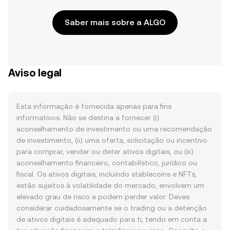
Saber mais sobre a ALGO
Aviso legal
Esta informação é fornecida apenas para fins
informativos. Não se destina a fornecer (i)
aconselhamento de investimento ou uma recomendação
de investimento, (ii) uma oferta, solicitação ou incentivo
para comprar, vender ou deter ativos digitais, ou (iii)
aconselhamento financeiro, contabilístico, jurídico ou
fiscal. Os ativos digitais, incluindo stablecoins e NFTs,
estão sujeitos à volatilidade do mercado, envolvem um
elevado grau de risco e podem perder valor. Deves
considerar cuidadosamente se o trading ou a detenção
de ativos digitais é adequado para ti, tendo em conta a