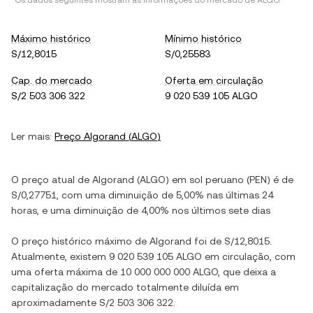
*Os dados seguintes mostram as informações do mercado de
ALGO
.
Máximo histórico
Mínimo histórico
S/12,8015
S/0,25583
Cap. do mercado
Oferta em circulação
S/2 503 306 322
9 020 539 105 ALGO
Ler mais:
Preço
Algorand
(
ALGO
)
O preço atual de
Algorand
(
ALGO
) em
sol peruano
(
PEN
) é de
S/0,27751
, com
uma diminuição
de
5,00%
nas últimas 24
horas, e
uma diminuição
de
4,00%
nos últimos sete dias
O preço histórico máximo de
Algorand
foi de
S/12,8015
.
Atualmente, existem
9 020 539 105 ALGO
em circulação, com
uma oferta máxima de
10 000 000 000 ALGO
, que deixa a
capitalização do mercado totalmente diluída em
aproximadamente
S/2 503 306 322
.