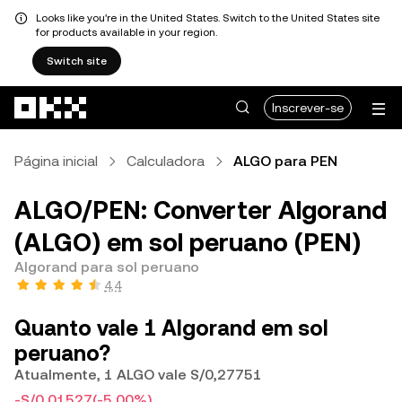
Looks like you're in the United States. Switch to the United States site
for products available in your region.
Switch site
Avançar para conteúdo principal
Inscrever-se
Página inicial
Calculadora
ALGO para PEN
ALGO/PEN: Converter Algorand
(ALGO) em sol peruano (PEN)
Algorand para sol peruano
4,4
Quanto vale 1 Algorand em sol
peruano?
Atualmente, 1 ALGO vale S/0,27751
-S/0,01527
(-5,00%)