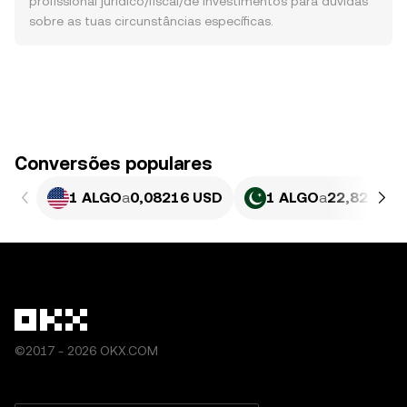
profissional jurídico/fiscal/de investimentos para dúvidas
sobre as tuas circunstâncias específicas.
Conversões populares
1 ALGO
a
0,08216 USD
1 ALGO
a
22,82 PKR
©2017 - 2026 OKX.COM