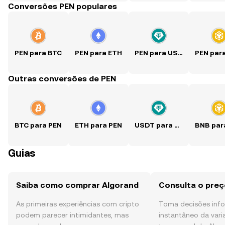
Conversões PEN populares
PEN para BTC
PEN para ETH
PEN para USDT
PEN par
Outras conversões de PEN
BTC para PEN
ETH para PEN
USDT para PEN
BNB par
Guias
Saiba como comprar Algorand
Consulta o preç
As primeiras experiências com cripto
Toma decisões in
podem parecer intimidantes, mas
instantâneo da var