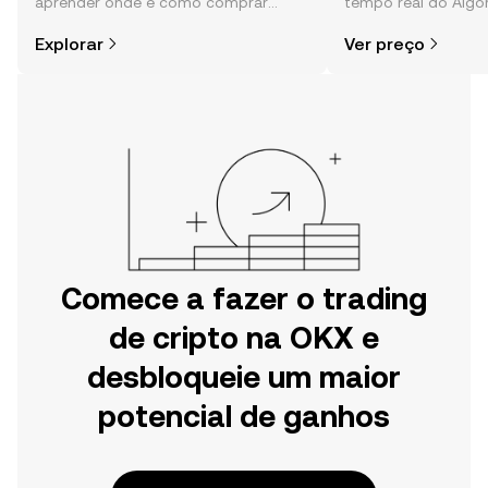
aprender onde e como comprar
tempo real do Algo
cripto é mais simples do que pensas.
da comunidade, not
Explorar
Ver preço
Começa a tua viagem na aplicação
mais.
móvel da OKX ou aqui mesmo na
Web.
Comece a fazer o trading
de cripto na OKX e
desbloqueie um maior
potencial de ganhos