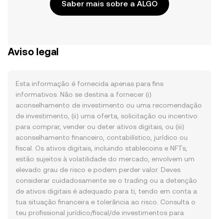
Saber mais sobre a ALGO
Aviso legal
Esta informação é fornecida apenas para fins
informativos. Não se destina a fornecer (i)
aconselhamento de investimento ou uma recomendação
de investimento, (ii) uma oferta, solicitação ou incentivo
para comprar, vender ou deter ativos digitais, ou (iii)
aconselhamento financeiro, contabilístico, jurídico ou
fiscal. Os ativos digitais, incluindo stablecoins e NFTs,
estão sujeitos à volatilidade do mercado, envolvem um
elevado grau de risco e podem perder valor. Deves
considerar cuidadosamente se o trading ou a detenção
de ativos digitais é adequado para ti, tendo em conta a
tua situação financeira e tolerância ao risco. Consulta o
teu profissional jurídico/fiscal/de investimentos para