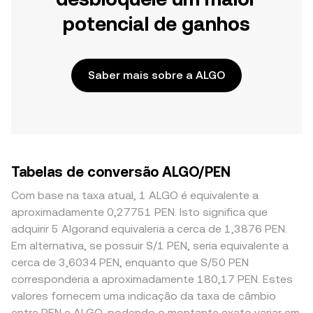
potencial de ganhos
Saber mais sobre a ALGO
Tabelas de conversão ALGO/PEN
Com base na taxa atual, 1 ALGO é equivalente a
aproximadamente 0,27751 PEN. Isto significa que
adquirir 5 Algorand equivaleria a cerca de 1,3876 PEN.
Em alternativa, se possuir S/1 PEN, seria equivalente a
cerca de 3,6034 PEN, enquanto que S/50 PEN
corresponderia a aproximadamente 180,17 PEN. Estes
valores fornecem uma indicação da taxa de câmbio
entre PEN e ALGO, podendo o montante exato variar em