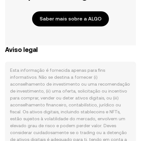
Saber mais sobre a ALGO
Aviso legal
Esta informação é fornecida apenas para fins
informativos. Não se destina a fornecer (i)
aconselhamento de investimento ou uma recomendação
de investimento, (ii) uma oferta, solicitação ou incentivo
para comprar, vender ou deter ativos digitais, ou (iii)
aconselhamento financeiro, contabilístico, jurídico ou
fiscal. Os ativos digitais, incluindo stablecoins e NFTs,
estão sujeitos à volatilidade do mercado, envolvem um
elevado grau de risco e podem perder valor. Deves
considerar cuidadosamente se o trading ou a detenção
de ativos digitais é adequado para ti, tendo em conta a