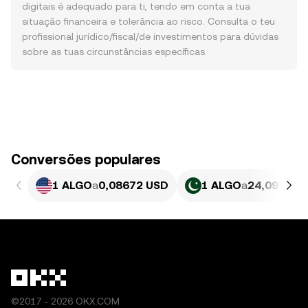
digitais é adequado para ti, tendo em conta a tua
situação financeira e tolerância ao risco. Consulta o teu
profissional jurídico/fiscal/de investimentos para dúvidas
sobre as tuas circunstâncias específicas.
Conversões populares
1 ALGO
a
0,08672 USD
1 ALGO
a
24,09 PKR
©2017 - 2026 OKX.COM