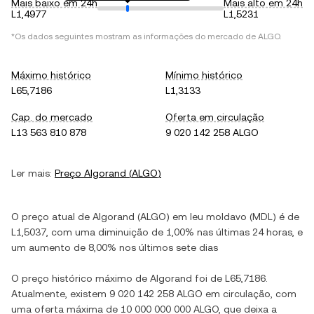
Mais baixo em 24h
Mais alto em 24h
L1,4977
L1,5231
*Os dados seguintes mostram as informações do mercado de
ALGO
.
Máximo histórico
Mínimo histórico
L65,7186
L1,3133
Cap. do mercado
Oferta em circulação
L13 563 810 878
9 020 142 258 ALGO
Ler mais:
Preço
Algorand
(
ALGO
)
O preço atual de
Algorand
(
ALGO
) em
leu moldavo
(
MDL
) é de
L1,5037
, com
uma diminuição
de
1,00%
nas últimas 24 horas, e
um aumento
de
8,00%
nos últimos sete dias
O preço histórico máximo de
Algorand
foi de
L65,7186
.
Atualmente, existem
9 020 142 258 ALGO
em circulação, com
uma oferta máxima de
10 000 000 000 ALGO
, que deixa a