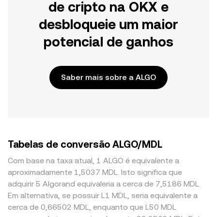
de cripto na OKX e
desbloqueie um maior
potencial de ganhos
Saber mais sobre a ALGO
Tabelas de conversão ALGO/MDL
Com base na taxa atual, 1 ALGO é equivalente a
aproximadamente 1,5037 MDL. Isto significa que
adquirir 5 Algorand equivaleria a cerca de 7,5186 MDL.
Em alternativa, se possuir L1 MDL, seria equivalente a
cerca de 0,66502 MDL, enquanto que L50 MDL