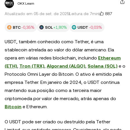
OKX Learn
887
Atualizado em 05 de set. de 2025
Leitura de 7min
BTC
-0,35%
SOL
+1,80%
USDT
-0,03%
USDT, também conhecido como Tether, é uma
stablecoin atrelada ao valor do dólar americano. Ela
opera em várias redes blockchain, incluindo
Ethereum
(ETH)
,
Tron (TRX)
,
Algorand (ALGO)
,
Solana (SOL)
e o
Protocolo Omni Layer do Bitcoin. O ativo é emitido pela
empresa Tether. Em janeiro de 2024, o USDT continua
mantendo sua posição como a terceira maior
criptomoeda por valor de mercado, atrás apenas do
Bitcoin
e Ethereum.
O USDT pode ser criado ou destruído pela Tether
Limited, sua entidade emissora. Crucialmente, ela pode