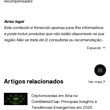
recompensador.
Aviso legal
Este conteúdo é fornecido apenas para fins informativos
e pode incluir produtos que não estão disponíveis na sua
região. Não se trata de (i) consultoria ou recomendação
de investimento; (ii) uma oferta ou solicitação para
Expandir
comprar, vender ou manter criptoativos ou ativos digitais;
nem (iii) orientação financeira, contábil, jurídica ou fiscal. A
posse de criptoativos ou ativos digitais, incluindo
stablecoins, envolve riscos elevados e pode sofrer
grandes variações de valor. Você deve avaliar
Artigos relacionados
Ver mais
cuidadosamente se negociar ou manter esses ativos é
adequado para a sua situação financeira. Em caso de
dúvida, consulte um profissional jurídico, fiscal ou de
Criptomoedas em Alta no
investimentos. As informações (incluindo dados de
CoinMarketCap: Principais Insights e
mercado e informações estatísticas, se houver) que
Tendências Emergentes em 2025