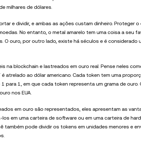
e milhares de dólares.
sportar e dividir, e ambas as ações custam dinheiro. Proteger o
oedas. No entanto, o metal amarelo tem uma coisa a seu fav
s. O ouro, por outro lado, existe há séculos e é considerado
s na blockchain e lastreados em ouro real. Pense neles co
 é atrelado ao dólar americano. Cada token tem uma propor
 1 para 1, em que cada token representa um grama de ouro.
 ouro nos EUA.
eados em ouro são representados, eles apresentam as vant
á-los em uma carteira de software ou em uma carteira de har
cê também pode dividir os tokens em unidades menores e env
s.