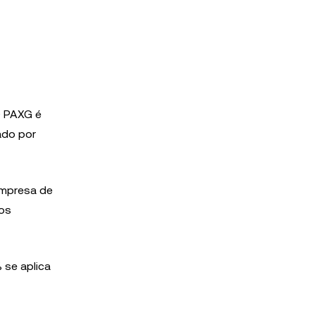
O PAXG é
ado por
empresa de
xos
se aplica