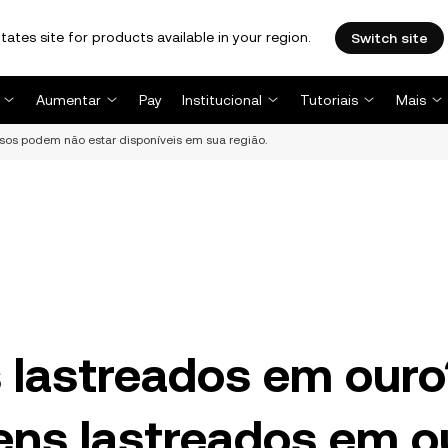
tates site for products available in your region.
Switch site
Aumentar
Pay
Institucional
Tutoriais
Mais
rsos podem não estar disponíveis em sua região.
 lastreados em ouro
kens lastreados em o