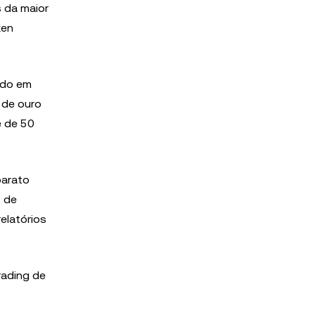
s da maior
ken
ido em
 de ouro
é de 50
barato
s de
elatórios
rading de