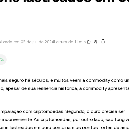
18
lizado em 02 de jul. de 2024
Leitura de 11min
8%
 mais seguro há séculos, e muitos veem a commodity como u
to, apesar de sua resiliência histórica, a commodity apresent
 comparação com criptomoedas. Segundo, o ouro precisa ser
inconveniente. As criptomoedas, por outro lado, são fungíve
tokens lastreados em ouro combinam os pontos fortes de am