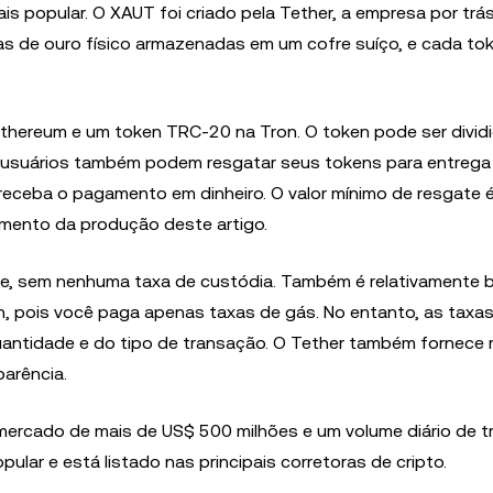
s popular. O XAUT foi criado pela Tether, a empresa por trá
as de ouro físico armazenadas em um cofre suíço, e cada to
thereum e um token TRC-20 na Tron. O token pode ser divid
usuários também podem resgatar seus tokens para entrega
 receba o pagamento em dinheiro. O valor mínimo de resgate 
mento da produção deste artigo.
e, sem nenhuma taxa de custódia. Também é relativamente 
in, pois você paga apenas taxas de gás. No entanto, as taxa
antidade e do tipo de transação. O Tether também fornece r
parência.
mercado de mais de US$ 500 milhões e um volume diário de t
ular e está listado nas principais corretoras de cripto.