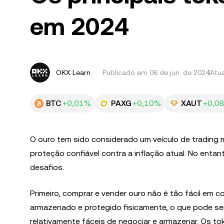
em 2024
OKX Learn
Publicado em
06 de jun. de 2024
Atua
BTC
+0,01%
PAXG
+0,10%
XAUT
+0,0
O ouro tem sido considerado um veículo de trading
proteção confiável contra a inflação atual. No entan
desafios.
Primeiro, comprar e vender ouro não é tão fácil em
armazenado e protegido fisicamente, o que pode ser 
relativamente fáceis de negociar e armazenar. Os 