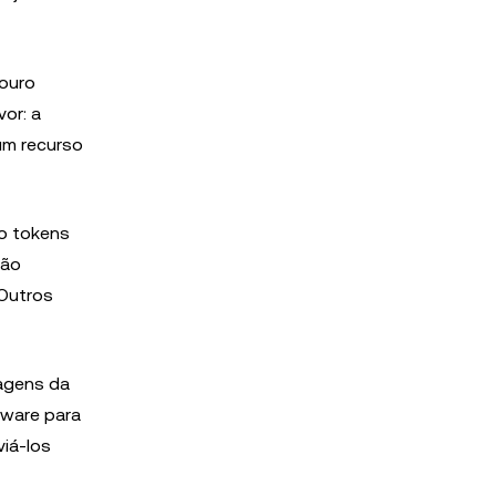
 ouro
or: a
 um recurso
mo tokens
ção
 Outros
agens da
dware para
iá-los