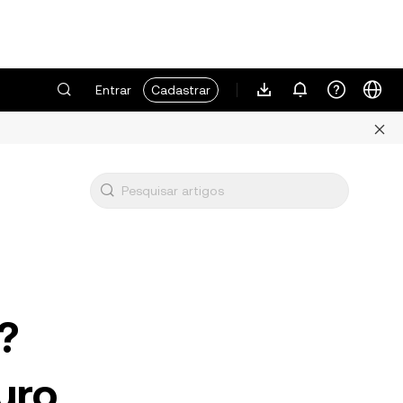
Entrar
Cadastrar
?
uro