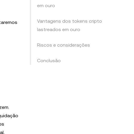
em ouro
Vantagens dos tokens cripto
ntaremos
lastreados em ouro
Riscos e considerações
Conclusão
azem.
iquidação
os
al,