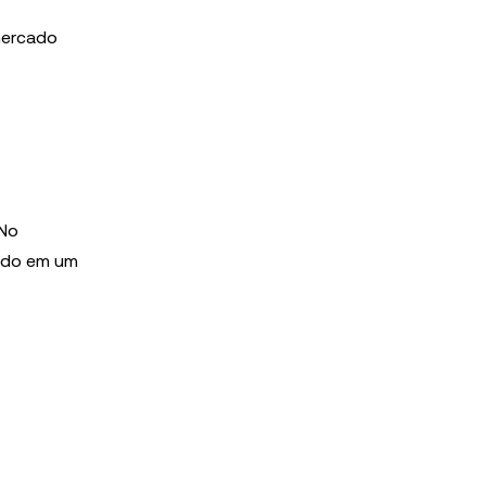
mercado
 No
ndo em um