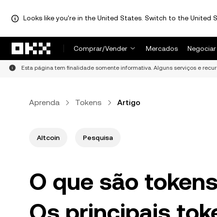
Looks like you're in the United States. Switch to the United S
Pular para o conteúdo principal
Comprar/Vender
Mercados
Negociar
Esta página tem finalidade somente informativa. Alguns serviços e recu
Aprenda
Tokens
Artigo
Altcoin
Pesquisa
O que são tokens
Os principais to