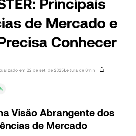
STER: Principais
cias de Mercado e
Precisa Conhecer
tualizado em 22 de set. de 2025
Leitura de 6min
6%
ma Visão Abrangente dos
ndências de Mercado