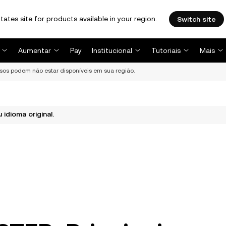
tates site for products available in your region.
Switch site
Aumentar
Pay
Institucional
Tutoriais
Mais
rsos podem não estar disponíveis em sua região.
idioma original.