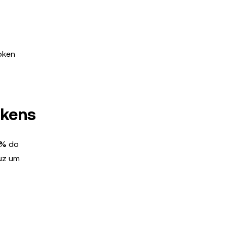
oken
okens
8%
do
duz um