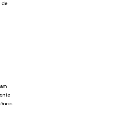
 de
ram
mente
tência