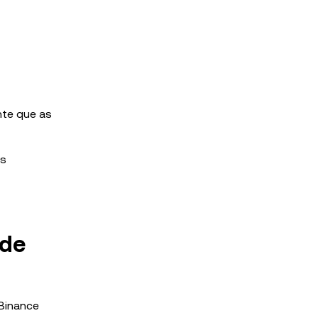
nte que as
as
ade
 Binance