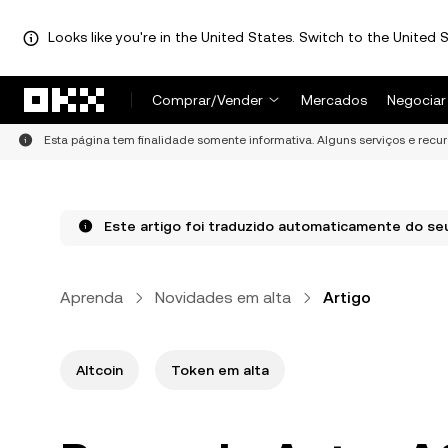
Looks like you're in the United States. Switch to the United S
Pular para o conteúdo principal
Comprar/Vender
Mercados
Negociar
Esta página tem finalidade somente informativa. Alguns serviços e recu
Este artigo foi traduzido automaticamente do seu 
Aprenda
Novidades em alta
Artigo
Altcoin
Token em alta