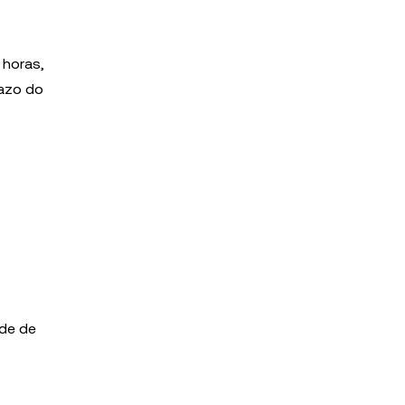
 horas,
razo do
ade de