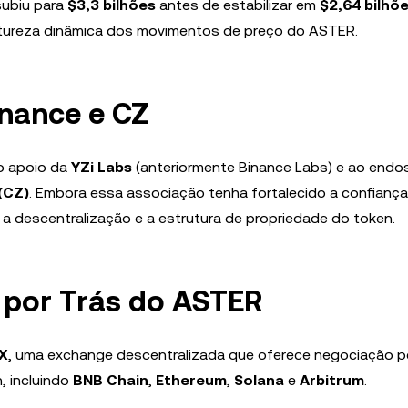
subiu para
$3,3 bilhões
antes de estabilizar em
$2,64 bilhõ
natureza dinâmica dos movimentos de preço do ASTER.
nance e CZ
ao apoio da
YZi Labs
(anteriormente Binance Labs) e ao endo
(CZ)
. Embora essa associação tenha fortalecido a confianç
 descentralização e a estrutura de propriedade do token.
 por Trás do ASTER
X
, uma exchange descentralizada que oferece negociação p
, incluindo
BNB Chain
,
Ethereum
,
Solana
e
Arbitrum
.