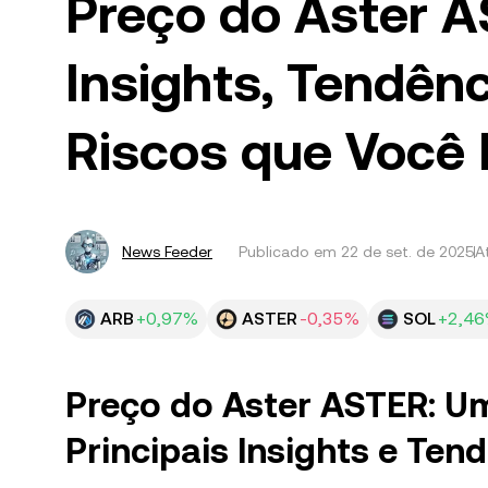
Preço do Aster A
Insights, Tendên
Riscos que Você 
News Feeder
Publicado em
22 de set. de 2025
A
ARB
+0,97%
ASTER
-0,35%
SOL
+2,4
Preço do Aster ASTER: U
Principais Insights e Te