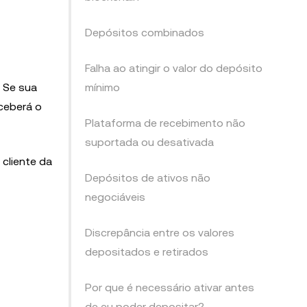
Depósitos combinados
Falha ao atingir o valor do depósito
. Se sua
mínimo
eceberá o
Plataforma de recebimento não
suportada ou desativada
cliente da
Depósitos de ativos não
negociáveis
Discrepância entre os valores
depositados e retirados
Por que é necessário ativar antes
de eu poder depositar?