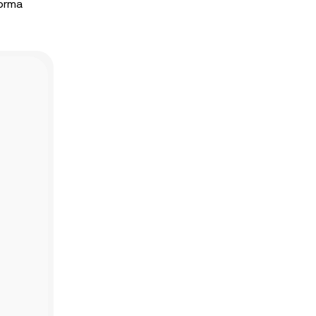
forma