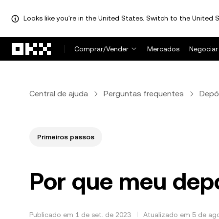
Looks like you're in the United States. Switch to the United S
Pular para o conteúdo principal
Comprar/Vender
Mercados
Negociar
Central de ajuda
Perguntas frequentes
Depó
Primeiros passos
Por que meu depó
Publicado em 1 de set. de 2023
Atualizado em 5 de ag