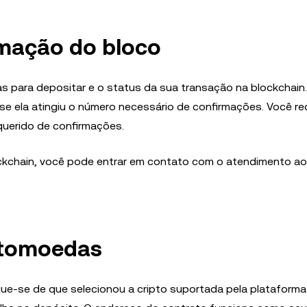
rmação do bloco
tas para depositar e o status da sua transação na blockchain
 se ela atingiu o número necessário de confirmações. Você r
querido de confirmações.
ckchain, você pode entrar em contato com o atendimento ao 
iptomoedas
ique-se de que selecionou a cripto suportada pela plataforma