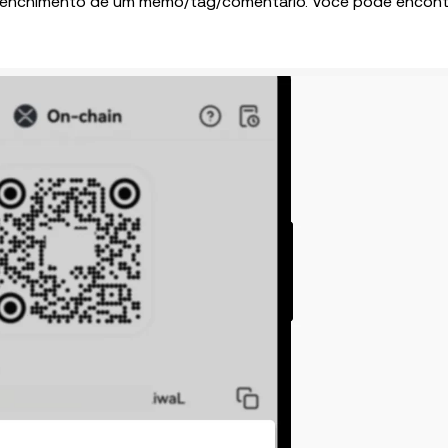
preenchimento de um memo/tag/comentário. Você pode encont