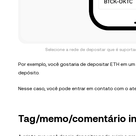
Selecione a rede de depositar que é supor
Por exemplo, você gostaria de depositar ETH em um 
depósito.
Nesse caso, você pode entrar em contato com o aten
Tag/memo/comentário in