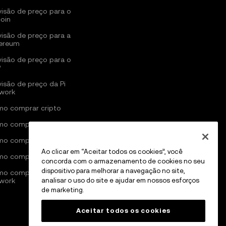
visão de preço para o
coin
visão de preço para a
ereum
visão de preço para o
P
visão de preço da Pi
work
o comprar cripto
o comprar Bitcoin
o comprar Ethereum
Ao clicar em “Aceitar todos os cookies”, você
o comprar Solana
concorda com o armazenamento de cookies no seu
dispositivo para melhorar a navegação no site,
o comprar Pi
work
analisar o uso do site e ajudar em nossos esforços
de marketing.
Aceitar todos os cookies