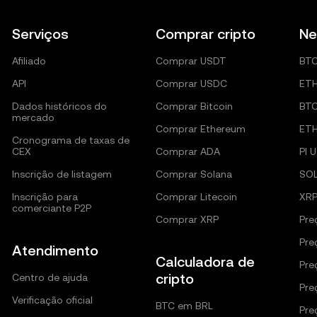
Serviços
Comprar cripto
Ne
Afiliado
Comprar USDT
BT
API
Comprar USDC
ET
Dados históricos do
Comprar Bitcoin
BT
mercado
Comprar Ethereum
ET
Cronograma de taxas de
CEX
Comprar ADA
PI 
Inscrição de listagem
Comprar Solana
SO
Inscrição para
Comprar Litecoin
XRP
comerciante P2P
Comprar XRP
Pre
Pre
Atendimento
Calculadora de
Pre
cripto
Centro de ajuda
Pre
Verificação oficial
BTC em BRL
Pre