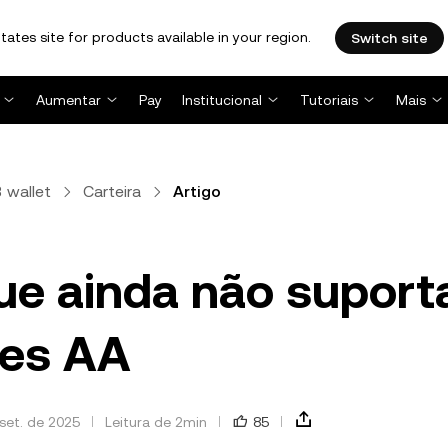
tates site for products available in your region.
Switch site
Aumentar
Pay
Institucional
Tutoriais
Mais
 wallet
Carteira
Artigo
ue ainda não supor
tes AA
set. de 2025
Leitura de 2min
85