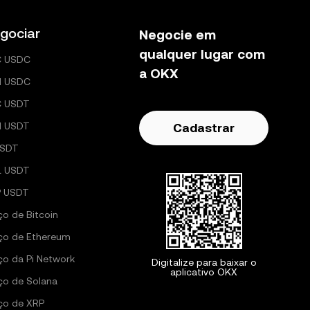
gociar
Negocie em
qualquer lugar com
C USDC
a OKX
H USDC
C USDT
H USDT
Cadastrar
USDT
L USDT
 USDT
ço de Bitcoin
ço de Ethereum
ço da Pi Network
Digitalize para baixar o
aplicativo OKX
ço de Solana
ço de XRP