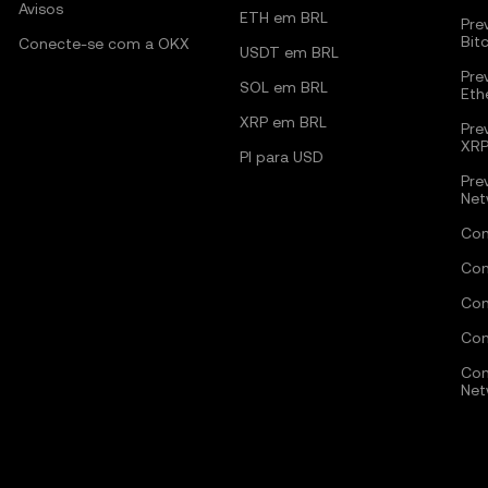
Avisos
ETH em BRL
Pre
Bit
Conecte-se com a OKX
USDT em BRL
Pre
SOL em BRL
Eth
XRP em BRL
Pre
XR
PI para USD
Pre
Net
Com
Com
Com
Com
Com
Net