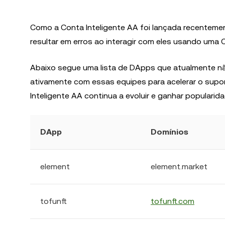
Como a Conta Inteligente AA foi lançada recenteme
resultar em erros ao interagir com eles usando uma C
Abaixo segue uma lista de DApps que atualmente n
ativamente com essas equipes para acelerar o supor
Inteligente AA continua a evoluir e ganhar popularida
DApp
Domínios
element
element.market
tofunft
tofunft.com