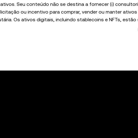
tivos. Seu conteúdo não se destina a fornecer (i) consultor
icitação ou incentivo para comprar, vender ou manter ativos 
ributária. Os ativos digitais, incluindo stablecoins e NFTs, estão
 e podem perder valor. Consulte um profissional da área
o trading ou o holding de ativos digitais é adequado para voc
teira de autocustódia que permite que você descubra e inte
 responsável pelos serviços dessas plataformas de terceiros
es. A OKX Web3 Wallet e seus serviços auxiliares não são o
e serviço do ecossistema da OKX Web3]
rms-of-service
"Termos de serviço do ecossistema da OKX 