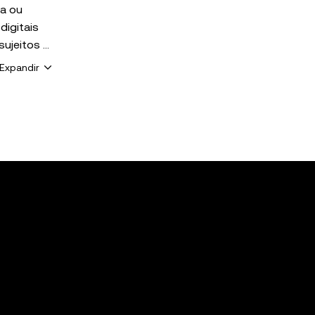
ia ou
digitais
 sujeitos à
Expandir
ê. A OKX
raja com
. Nem
ferecidos
Web3").