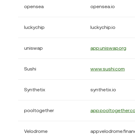
opensea
opensea.io
luckychip
luckychip.io
uniswap
app.uniswap.org
Sushi
www.sushi.com
Synthetix
synthetix.io
pooltogether
app.pooltogether.c
Velodrome
app.velodrome.finan