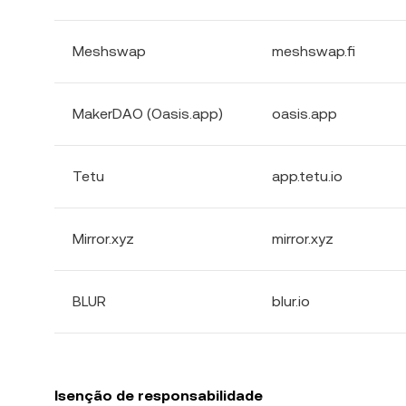
Meshswap
meshswap.fi
MakerDAO (Oasis.app)
oasis.app
Tetu
app.tetu.io
Mirror.xyz
mirror.xyz
BLUR
blur.io
Isenção de responsabilidade