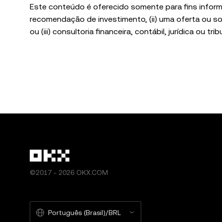
Este conteúdo é oferecido somente para fins informa
recomendação de investimento, (ii) uma oferta ou sol
ou (iii) consultoria financeira, contábil, jurídica ou t
volatilidade do mercado, envolvem alto grau de risco
jurídica/fiscal/de investimentos para determinar se 
Web3 Wallet é apenas um serviço de software de car
plataformas de terceiros e não tem controle, nem é
todos os produtos são oferecidos em todas as regiõ
pela Corretora OKX e estão sujeitos aos [Termos d
(
https://web3.okx.com/help/okx-web3-ecosystem-te
©2017 - 2026 OKX.COM
Português (Brasil)/BRL