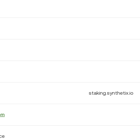
staking.synthetix.io
om
ce