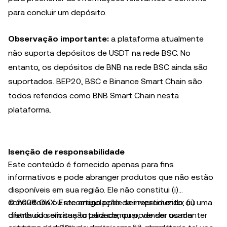
para concluir um depósito.
Observação importante:
a plataforma atualmente
não suporta depósitos de USDT na rede BSC. No
entanto, os depósitos de BNB na rede BSC ainda são
suportados. BEP20, BSC e Binance Smart Chain são
todos referidos como BNB Smart Chain nesta
plataforma.
Isenção de responsabilidade
Este conteúdo é fornecido apenas para fins
informativos e pode abranger produtos que não estão
disponíveis em sua região. Ele não constitui (i)
consultoria ou recomendação de investimento; (ii) uma
© 2026 OKX. Este artigo pode ser reproduzido ou
oferta ou solicitação para comprar, vender ou manter
distribuído em sua totalidade, ou pode ser usado