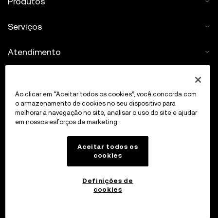
Produtos
separados em
www.okx.com
.
Serviços
Atendimento
Comprar cripto
Ao clicar em “Aceitar todos os cookies”, você concorda com
Calculadora de cripto
o armazenamento de cookies no seu dispositivo para
melhorar a navegação no site, analisar o uso do site e ajudar
em nossos esforços de marketing.
Negociar
Aceitar todos os
cookies
Definições de
cookies