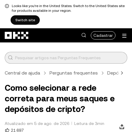
Looks like you're in the United States. Switch to the United States site
for products available in your region.
Switch site
Pular para o conteúdo principal
Cadastrar
Central de ajuda
Perguntas frequentes
Depósito e
Como selecionar a rede
correta para meus saques e
depósitos de cripto?
Atualizado em 5 de ago. de 2026
Leitura de 3min
21.697