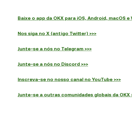
Baixe o app da OKX para iOS, Android, macOS e
Nos siga no X (antigo Twitter) >>>
Junte-se a nós no Telegram >>>
Junte-se a nós no Discord >>>
Inscreva-se no nosso canal no YouTube >>>
Junte-se a outras comunidades globais da OKX 