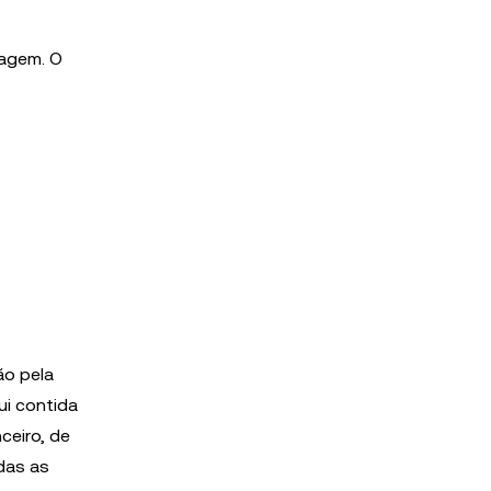
tagem. O
ão pela
ui contida
ceiro, de
das as