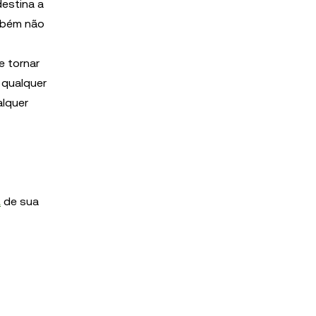
estina a
ambém não
e tornar
 qualquer
alquer
a
de sua