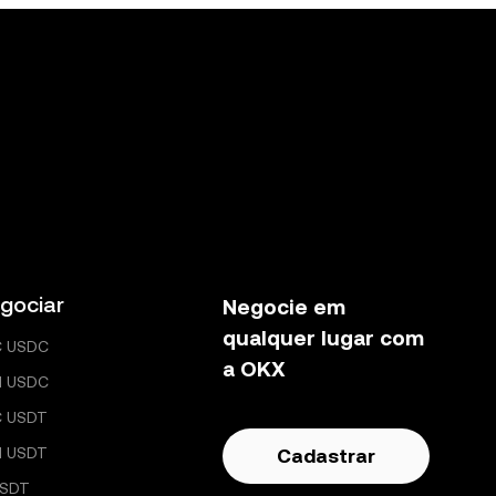
gociar
Negocie em
qualquer lugar com
C USDC
a OKX
H USDC
C USDT
H USDT
Cadastrar
USDT