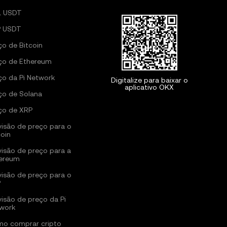
L USDT
 USDT
ço de Bitcoin
ço de Ethereum
ço da Pi Network
Digitalize para baixar o
aplicativo OKX
ço de Solana
ço de XRP
visão de preço para o
coin
visão de preço para a
ereum
visão de preço para o
P
visão de preço da Pi
work
o comprar cripto