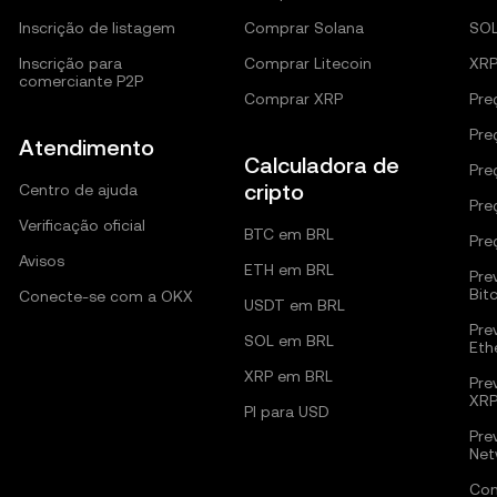
Inscrição de listagem
Comprar Solana
SO
Inscrição para
Comprar Litecoin
XRP
comerciante P2P
Comprar XRP
Pre
Pre
Atendimento
Calculadora de
Pre
cripto
Centro de ajuda
Pre
Verificação oficial
BTC em BRL
Pre
Avisos
ETH em BRL
Pre
Bit
Conecte-se com a OKX
USDT em BRL
Pre
SOL em BRL
Eth
XRP em BRL
Pre
XR
PI para USD
Pre
Net
Com