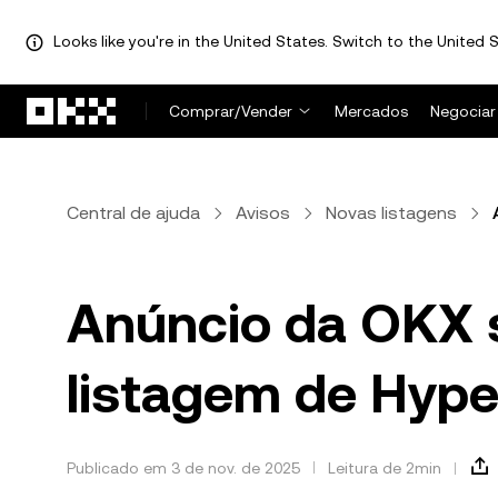
Looks like you're in the United States. Switch to the United S
Pular para o conteúdo principal
Comprar/Vender
Mercados
Negociar
Central de ajuda
Avisos
Novas listagens
Anúncio da OKX s
listagem de Hype
Publicado em 3 de nov. de 2025
Leitura de 2min