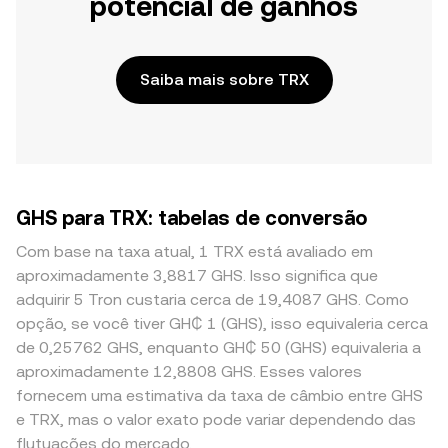
potencial de ganhos
Saiba mais sobre TRX
GHS para TRX: tabelas de conversão
Com base na taxa atual, 1 TRX está avaliado em
aproximadamente 3,8817 GHS. Isso significa que
adquirir 5 Tron custaria cerca de 19,4087 GHS. Como
opção, se você tiver GH₵ 1 (GHS), isso equivaleria cerca
de 0,25762 GHS, enquanto GH₵ 50 (GHS) equivaleria a
aproximadamente 12,8808 GHS. Esses valores
fornecem uma estimativa da taxa de câmbio entre GHS
e TRX, mas o valor exato pode variar dependendo das
flutuações do mercado.