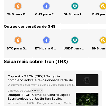
GHS para BTC
GHS para ETH
GHS para USDT
Outras conversões de GHS
BTC para GHS
ETH para GHS
USDT para GHS
Saiba mais sobre Tron (TRX)
O que é a TRON (TRX)? Seu guia
completo sobre a revolucionária rede de
blockchain
O que vem à sua mente quando você pensa em TR
ON? O filme ou a inovadora plataforma de blockcha
5 de set. de 2025
|
Iniciantes
in? Pegue sua pipoca e continue lendo enquanto e
Doação TRON: Como as Contribuições
xploramos o ecossistema de blockchain da TRON
Estratégicas de Justin Sun Estão
— um partici
Moldando o Ecossistema Cripto
Introdução ao TRON e Doações no Espaço Cripto T