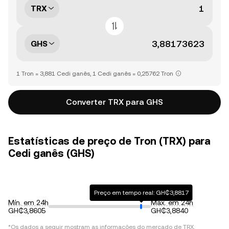
TRX
GHS
1 Tron = 3,881 Cedi ganês, 1 Cedi ganês = 0,25762 Tron
Converter TRX para GHS
Estatísticas de preço de Tron (TRX) para
Cedi ganês (GHS)
Preço em tempo real: GH₵3,8817
Mín. em 24h
Máx. em 24h
GH₵3,8605
GH₵3,8840
*Os dados a seguir mostram as informações do mercado de
TRX
.