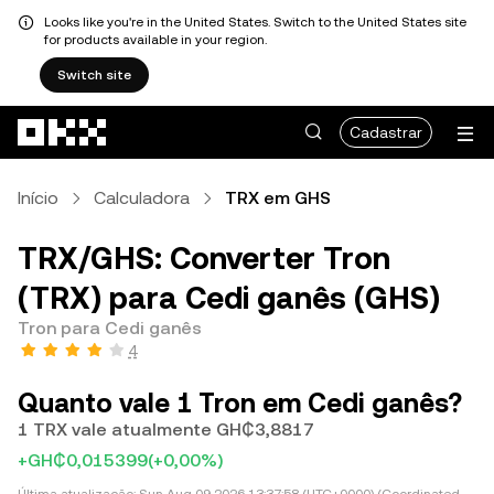
Looks like you're in the United States. Switch to the United States site
for products available in your region.
Switch site
Pular para o conteúdo principal
Cadastrar
Início
Calculadora
TRX em GHS
TRX/GHS: Converter Tron
(TRX) para Cedi ganês (GHS)
Tron para Cedi ganês
4
Quanto vale 1 Tron em Cedi ganês?
1 TRX vale atualmente GH₵3,8817
+GH₵0,015399
(+0,00%)