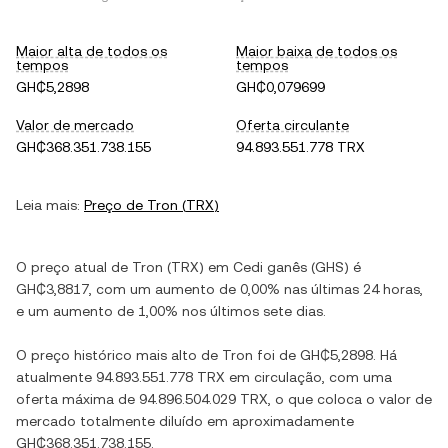
Maior alta de todos os
Maior baixa de todos os
tempos
tempos
GH₵5,2898
GH₵0,079699
Valor de mercado
Oferta circulante
GH₵368.351.738.155
94.893.551.778 TRX
Leia mais:
Preço de
Tron
(
TRX
)
O preço atual de
Tron
(
TRX
) em
Cedi ganês
(
GHS
) é
GH₵3,8817
, com
um aumento
de
0,00%
nas últimas 24 horas,
e
um aumento
de
1,00%
nos últimos sete dias.
O preço histórico mais alto de
Tron
foi de
GH₵5,2898
. Há
atualmente
94.893.551.778 TRX
em circulação, com uma
oferta máxima de
94.896.504.029 TRX
, o que coloca o valor de
mercado totalmente diluído em aproximadamente
GH₵368.351.738.155
.