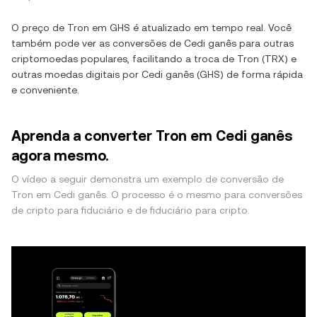
O preço de
Tron
em
GHS
é atualizado em tempo real. Você
também pode ver as conversões de
Cedi ganês
para outras
criptomoedas populares, facilitando a troca de
Tron
(
TRX
) e
outras moedas digitais por
Cedi ganês
(
GHS
) de forma rápida
e conveniente.
Aprenda a converter Tron em Cedi ganês
agora mesmo.
O vídeo a seguir demonstra um exemplo de conversão de
Tron em Cedi ganês. O processo é o mesmo para conversões
de cripto para fiduciário e de fiduciário para cripto.