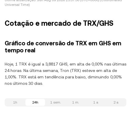
Última atualização:
Sun Aug 09 2026 13:37:58 (UTC+0000) (Coordinated
Universal Time)
Cotação e mercado de TRX/GHS
Gráfico de conversão de TRX em GHS em
tempo real
Hoje, 1 TRX é igual a 3,8817 GHS, em alta de 0,00% nas últimas
24 horas. Na última semana, Tron (TRX) esteve em alta de
1,00%. TRX está em tendência para baixo, diminuindo 0,00%
nos últimos 30 dias.
1h
24h
1 sem.
1 m.
1 a
2 a