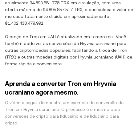
atualmente
94.893.551.778 TRX
em circulação, com uma
oferta máxima de
94.895.857.517 TRX
, o que coloca o valor de
mercado totalmente diluído em aproximadamente
₴1.402.438.479.991
.
O preço de
Tron
em
UAH
é atualizado em tempo real. Você
também pode ver as conversões de
Hryvnia ucraniano
para
outras criptomoedas populares, facilitando a troca de
Tron
(
TRX
) e outras moedas digitais por
Hryvnia ucraniano
(
UAH
) de
forma rápida e conveniente.
Aprenda a converter Tron em Hryvnia
ucraniano agora mesmo.
O vídeo a seguir demonstra um exemplo de conversão de
Tron em Hryvnia ucraniano. O processo é o mesmo para
conversões de cripto para fiduciário e de fiduciário para
cripto.