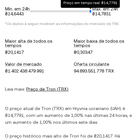
Preço em tempo real: ₴14,7791
Mín. em 24h
Máx. em 24h
₴14,6443
₴14,7831
*Os dados a seguir mostram as informações do mercado de
TRX
.
Maior alta de todos os
Maior baixa de todos os
tempos
tempos
₴20,1417
₴0,30347
Valor de mercado
Oferta circulante
₴1.402.438.479.991
94.893.551.778 TRX
Leia mais:
Preço de
Tron
(
TRX
)
O preço atual de
Tron
(
TRX
) em
Hryvnia ucraniano
(
UAH
) é
₴14,7791
, com
um aumento
de
1,00%
nas últimas 24 horas, e
um aumento
de
1,00%
nos últimos sete dias.
O preço histórico mais alto de
Tron
foi de
₴20,1417
. Há