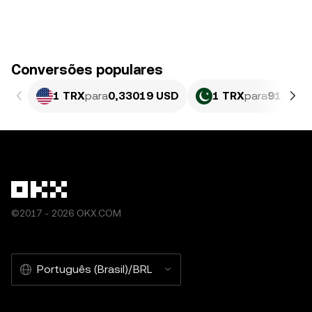
Conversões populares
1 TRX
para
0,33019 USD
1 TRX
para
91,74 P
©2017 - 2026 OKX.COM
Português (Brasil)/BRL