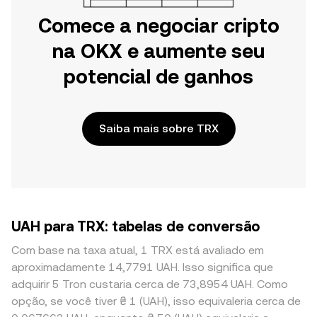
Comece a negociar cripto
na OKX e aumente seu
potencial de ganhos
Saiba mais sobre TRX
UAH para TRX: tabelas de conversão
Com base na taxa atual, 1 TRX está avaliado em
aproximadamente 14,7791 UAH. Isso significa que
adquirir 5 Tron custaria cerca de 73,8954 UAH. Como
opção, se você tiver ₴ 1 (UAH), isso equivaleria cerca de