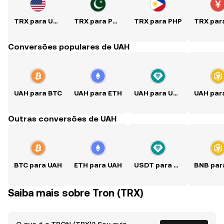
TRX para USD
TRX para PKR
TRX para PHP
Conversões populares de UAH
UAH para BTC
UAH para ETH
UAH para USDT
Outras conversões de UAH
BTC para UAH
ETH para UAH
USDT para UAH
Saiba mais sobre Tron (TRX)