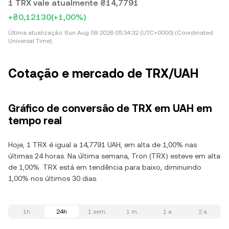
1 TRX vale atualmente ₴14,7791
+₴0,12130
(+1,00%)
Última atualização:
Sun Aug 09 2026 05:34:32 (UTC+0000) (Coordinated
Universal Time)
Cotação e mercado de TRX/UAH
Gráfico de conversão de TRX em UAH em
tempo real
Hoje, 1 TRX é igual a 14,7791 UAH, em alta de 1,00% nas
últimas 24 horas. Na última semana, Tron (TRX) esteve em alta
de 1,00%. TRX está em tendência para baixo, diminuindo
1,00% nos últimos 30 dias.
1h
24h
1 sem.
1 m.
1 a
2 a