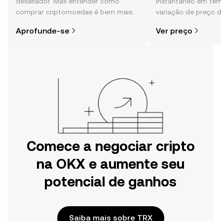
desafiador. Mas entender como
instantâneo em tem
comprar criptomoedas é bem mais
variação de preço d
simples do que parece,
sentimento da comu
Aprofunde-se
Ver preço
especialmente quando você já sabe
e muito mais.
por onde começar.
Comece a negociar cripto
na OKX e aumente seu
potencial de ganhos
Saiba mais sobre TRX