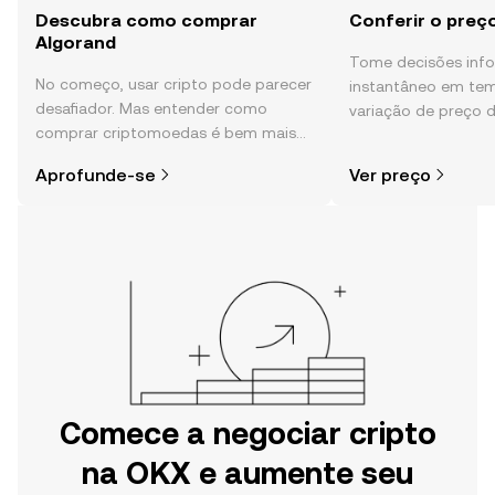
Descubra como comprar
Conferir o preç
Algorand
Tome decisões in
No começo, usar cripto pode parecer
instantâneo em tem
desafiador. Mas entender como
variação de preço 
comprar criptomoedas é bem mais
sentimento da comu
simples do que parece,
e muito mais.
Aprofunde-se
Ver preço
especialmente quando você já sabe
por onde começar.
Comece a negociar cripto
na OKX e aumente seu