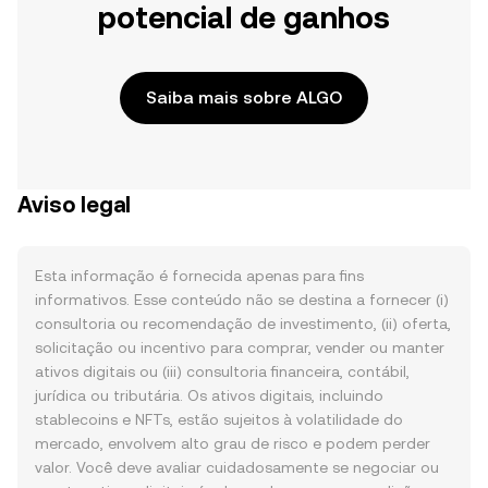
potencial de ganhos
Saiba mais sobre ALGO
Aviso legal
Esta informação é fornecida apenas para fins
informativos. Esse conteúdo não se destina a fornecer (i)
consultoria ou recomendação de investimento, (ii) oferta,
solicitação ou incentivo para comprar, vender ou manter
ativos digitais ou (iii) consultoria financeira, contábil,
jurídica ou tributária. Os ativos digitais, incluindo
stablecoins e NFTs, estão sujeitos à volatilidade do
mercado, envolvem alto grau de risco e podem perder
valor. Você deve avaliar cuidadosamente se negociar ou