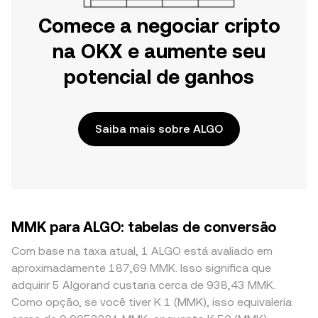
Comece a negociar cripto
na OKX e aumente seu
potencial de ganhos
Saiba mais sobre ALGO
MMK para ALGO: tabelas de conversão
Com base na taxa atual, 1 ALGO está avaliado em
aproximadamente 187,69 MMK. Isso significa que
adquirir 5 Algorand custaria cerca de 938,43 MMK.
Como opção, se você tiver K 1 (MMK), isso equivaleria