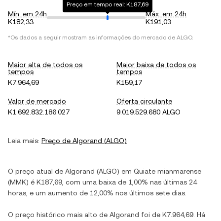
Preço em tempo real: K187,69
Mín. em 24h
Máx. em 24h
K182,33
K191,03
*Os dados a seguir mostram as informações do mercado de
ALGO
.
Maior alta de todos os
Maior baixa de todos os
tempos
tempos
K7.964,69
K159,17
Valor de mercado
Oferta circulante
K1.692.832.186.027
9.019.529.680 ALGO
Leia mais:
Preço de
Algorand
(
ALGO
)
O preço atual de
Algorand
(
ALGO
) em
Quiate mianmarense
(
MMK
) é
K187,69
, com
uma baixa
de
1,00%
nas últimas 24
horas, e
um aumento
de
12,00%
nos últimos sete dias.
O preço histórico mais alto de
Algorand
foi de
K7.964,69
. Há