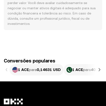
perder valor. Você deve avaliar cuidadosamente se
negociar ou manter ativos digitais é adequado para sua
condição financeira e tolerância ao risco. Em caso de
dúvida, consulte um profissional jurídico, fiscal ou de
investimentos.
Conversões populares
1 ACE
para
0,14631 USD
1 ACE
para
40,65 P