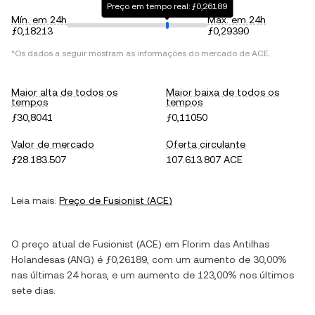
Preço em tempo real: ƒ0,26189
Mín. em 24h
Máx. em 24h
ƒ0,18213
ƒ0,29390
*Os dados a seguir mostram as informações do mercado de
ACE
.
Maior alta de todos os
Maior baixa de todos os
tempos
tempos
ƒ30,8041
ƒ0,11050
Valor de mercado
Oferta circulante
ƒ28.183.507
107.613.807 ACE
Leia mais:
Preço de
Fusionist
(
ACE
)
O preço atual de
Fusionist
(
ACE
) em
Florim das Antilhas
Holandesas
(
ANG
) é
ƒ0,26189
, com
um aumento
de
30,00%
nas últimas 24 horas, e
um aumento
de
123,00%
nos últimos
sete dias.