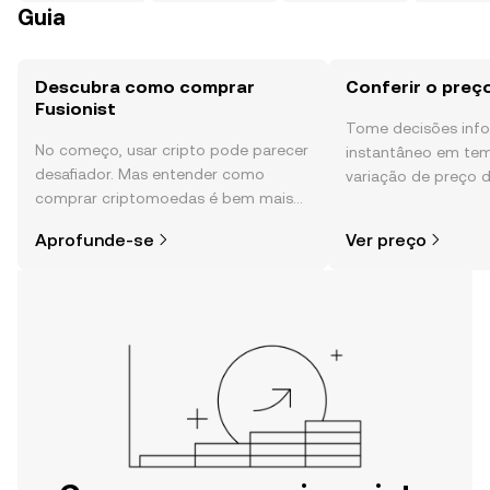
Guia
Descubra como comprar
Conferir o preço
Fusionist
Tome decisões in
No começo, usar cripto pode parecer
instantâneo em tem
desafiador. Mas entender como
variação de preço d
comprar criptomoedas é bem mais
sentimento da comu
simples do que parece,
e muito mais.
Aprofunde-se
Ver preço
especialmente quando você já sabe
por onde começar.