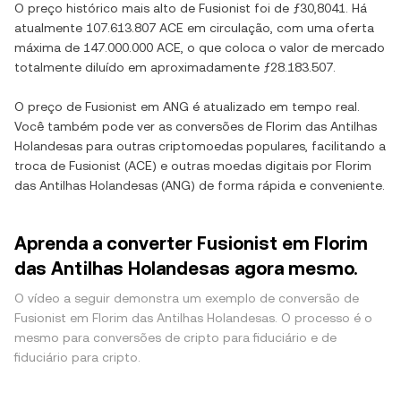
O preço histórico mais alto de
Fusionist
foi de
ƒ30,8041
. Há
atualmente
107.613.807 ACE
em circulação, com uma oferta
máxima de
147.000.000 ACE
, o que coloca o valor de mercado
totalmente diluído em aproximadamente
ƒ28.183.507
.
O preço de
Fusionist
em
ANG
é atualizado em tempo real.
Você também pode ver as conversões de
Florim das Antilhas
Holandesas
para outras criptomoedas populares, facilitando a
troca de
Fusionist
(
ACE
) e outras moedas digitais por
Florim
das Antilhas Holandesas
(
ANG
) de forma rápida e conveniente.
Aprenda a converter Fusionist em Florim
das Antilhas Holandesas agora mesmo.
O vídeo a seguir demonstra um exemplo de conversão de
Fusionist em Florim das Antilhas Holandesas. O processo é o
mesmo para conversões de cripto para fiduciário e de
fiduciário para cripto.