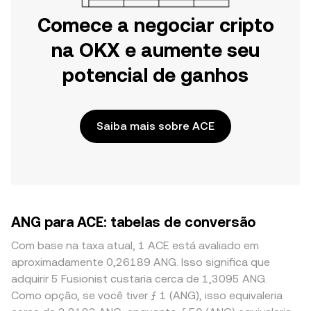
Comece a negociar cripto
na OKX e aumente seu
potencial de ganhos
Saiba mais sobre ACE
ANG para ACE: tabelas de conversão
Com base na taxa atual, 1 ACE está avaliado em
aproximadamente 0,26189 ANG. Isso significa que
adquirir 5 Fusionist custaria cerca de 1,3095 ANG.
Como opção, se você tiver ƒ 1 (ANG), isso equivaleria