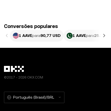
Conversões populares
1 AAVE
para
90,77 USD
1 AAVE
para
25.222,
©2017 - 2026 OKX.COM
Português (Brasil)/BRL