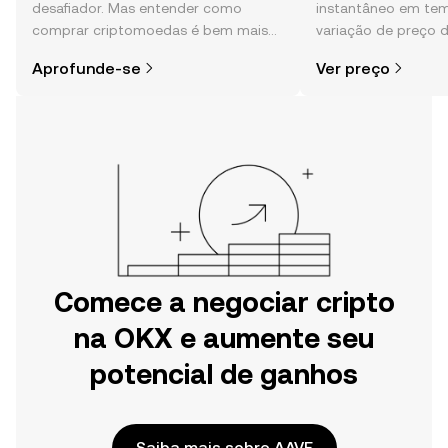
desafiador. Mas entender como
instantâneo em tem
comprar criptomoedas é bem mais
variação de preço 
simples do que parece,
sentimento da comu
Aprofunde-se
Ver preço
especialmente quando você já sabe
e muito mais.
por onde começar.
Comece a negociar cripto
na OKX e aumente seu
potencial de ganhos
Saiba mais sobre AAVE