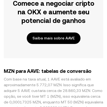
Comece a negociar cripto
na OKX e aumente seu
potencial de ganhos
Saiba mais sobre AAVE
MZN para AAVE: tabelas de conversão
Com base na taxa atual, 1 AAVE está avaliado em
aproximadamente 5.772,07 MZN. Isso significa que
adquirir 5 AAVE custaria cerca de 28.860,33 MZN. Como
opção, se você tiver MT 1 (MZN), isso equivaleria cerca
de 0,00017325 MZN, enquanto MT 50 (MZN) equivaleria