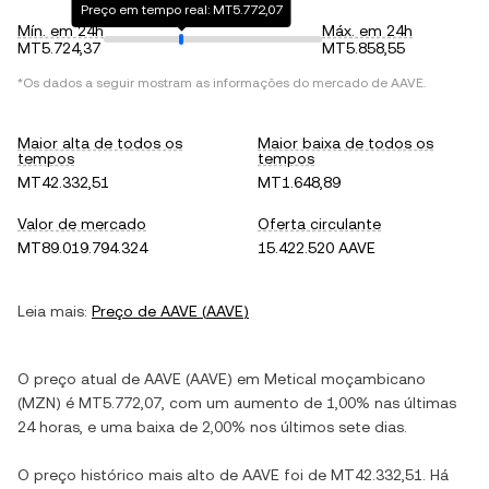
Preço em tempo real: MT5.772,07
Mín. em 24h
Máx. em 24h
MT5.724,37
MT5.858,55
*Os dados a seguir mostram as informações do mercado de
AAVE
.
Maior alta de todos os
Maior baixa de todos os
tempos
tempos
MT42.332,51
MT1.648,89
Valor de mercado
Oferta circulante
MT89.019.794.324
15.422.520 AAVE
Leia mais:
Preço de
AAVE
(
AAVE
)
O preço atual de
AAVE
(
AAVE
) em
Metical moçambicano
(
MZN
) é
MT5.772,07
, com
um aumento
de
1,00%
nas últimas
24 horas, e
uma baixa
de
2,00%
nos últimos sete dias.
O preço histórico mais alto de
AAVE
foi de
MT42.332,51
. Há