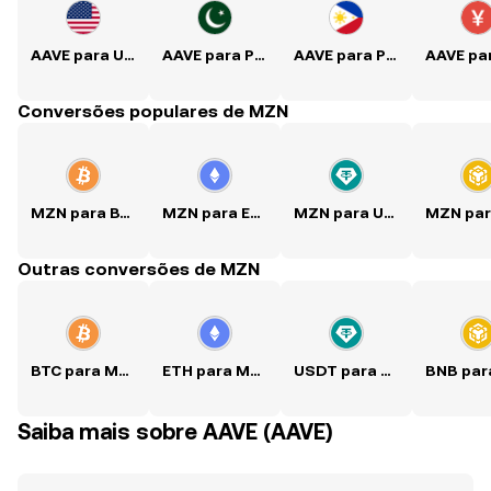
AAVE para USD
AAVE para PKR
AAVE para PHP
Conversões populares de MZN
MZN para BTC
MZN para ETH
MZN para USDT
Outras conversões de MZN
BTC para MZN
ETH para MZN
USDT para MZN
Saiba mais sobre AAVE (AAVE)