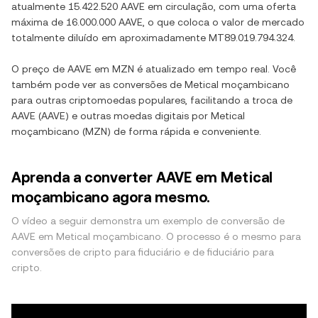
atualmente
15.422.520 AAVE
em circulação, com uma oferta
máxima de
16.000.000 AAVE
, o que coloca o valor de mercado
totalmente diluído em aproximadamente
MT89.019.794.324
.
O preço de
AAVE
em
MZN
é atualizado em tempo real. Você
também pode ver as conversões de
Metical moçambicano
para outras criptomoedas populares, facilitando a troca de
AAVE
(
AAVE
) e outras moedas digitais por
Metical
moçambicano
(
MZN
) de forma rápida e conveniente.
Aprenda a converter AAVE em Metical
moçambicano agora mesmo.
O vídeo a seguir demonstra um exemplo de conversão de
AAVE em Metical moçambicano. O processo é o mesmo para
conversões de cripto para fiduciário e de fiduciário para
cripto.