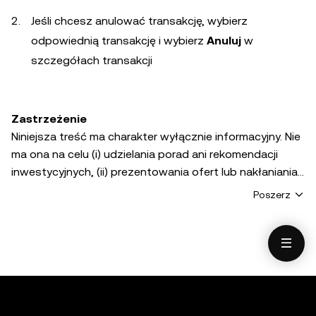
Jeśli chcesz anulować transakcję, wybierz
odpowiednią transakcję i wybierz
Anuluj
w
szczegółach transakcji
Zastrzeżenie
Niniejsza treść ma charakter wyłącznie informacyjny. Nie
ma ona na celu (i) udzielania porad ani rekomendacji
inwestycyjnych, (ii) prezentowania ofert lub nakłaniania
do kupna, sprzedaży lub przechowywania aktywów
Poszerz
cyfrowych ani (iii) porad finansowych, księgowych,
prawnych lub podatkowych. Aktywa cyfrowe, w tym
stablecoiny i NFT, podlegają zmienności rynkowej, wiążą
się z wysokim stopniem ryzyka i mogą stracić na
wartości. Skonsultuj się ze swoim specjalistą ds.
prawnych / podatkowych / inwestycyjnych na temat
tego, czy handel lub posiadanie aktywów cyfrowych