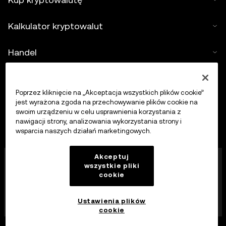
Kalkulator kryptowalut
Handel
Poprzez kliknięcie na „Akceptacja wszystkich plików cookie”
jest wyrażona zgoda na przechowywanie plików cookie na
swoim urządzeniu w celu usprawnienia korzystania z
nawigacji strony, analizowania wykorzystania strony i
wsparcia naszych działań marketingowych.
Akceptuj
Firma OKX Europe Limited działająca pod nazwą
wszystkie pliki
handlową OKX jest obecnie platformą handlu
cookie
kryptowalutami autoryzowaną jako dostawca usług
kryptowalutowych przez MFSA zgodnie z art. 28
ustawy o rynkach aktywów kryptograficznych (rozdział
Ustawienia plików
647 prawa Malty).
cookie