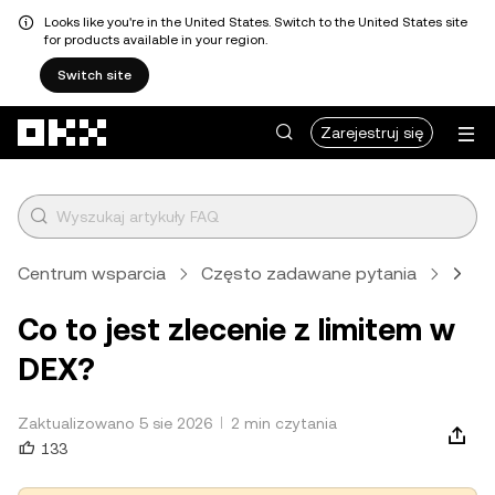
Looks like you're in the United States. Switch to the United States site
for products available in your region.
Switch site
Przejdź do głównej treści
Zarejestruj się
Centrum wsparcia
Często zadawane pytania
Web3
Co to jest zlecenie z limitem w
DEX?
Zaktualizowano 5 sie 2026
2 min czytania
133