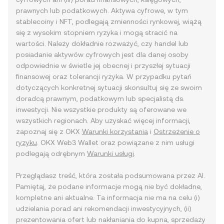
prawnych lub podatkowych. Aktywa cyfrowe, w tym
stablecoiny i NFT, podlegają zmienności rynkowej, wiążą
się z wysokim stopniem ryzyka i mogą stracić na
wartości. Należy dokładnie rozważyć, czy handel lub
posiadanie aktywów cyfrowych jest dla danej osoby
odpowiednie w świetle jej obecnej i przyszłej sytuacji
finansowej oraz tolerancji ryzyka. W przypadku pytań
dotyczących konkretnej sytuacji skonsultuj się ze swoim
doradcą prawnym, podatkowym lub specjalistą ds.
inwestycji. Nie wszystkie produkty są oferowane we
wszystkich regionach. Aby uzyskać więcej informacji,
zapoznaj się z OKX
Warunki korzystania
i
Ostrzeżenie o
ryzyku
. OKX Web3 Wallet oraz powiązane z nim usługi
podlegają odrębnym
Warunki usługi
.
Przeglądasz treść, która została podsumowana przez AI.
Pamiętaj, że podane informacje mogą nie być dokładne,
kompletne ani aktualne. Ta informacja nie ma na celu (i)
udzielania porad ani rekomendacji inwestycyjnych, (ii)
prezentowania ofert lub nakłaniania do kupna, sprzedaży