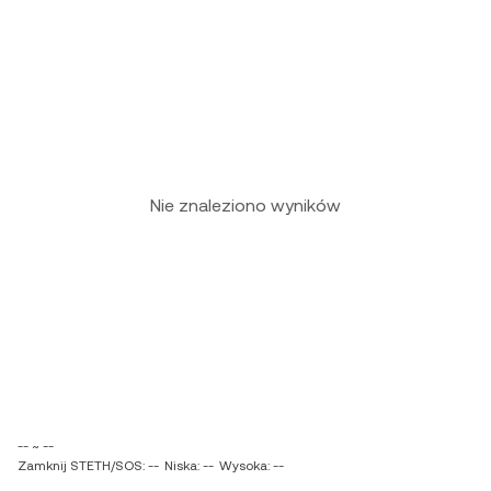
Nie znaleziono wyników
-- ~ --
Zamknij STETH/SOS: --
Niska: --
Wysoka: --