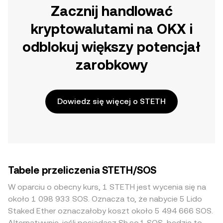
Zacznij handlować
kryptowalutami na OKX i
odblokuj większy potencjał
zarobkowy
Dowiedz się więcej o STETH
Tabele przeliczenia STETH/SOS
W oparciu o obecny kurs, 1 STETH jest wycenia się na
około 1 098 933 SOS. Oznacza to, że nabycie 5 Lido
Staked Ether oznaczałoby koszt około 5 494 666 SOS.
Alternatywnie, jeśli posiadasz Sh.so.1 SOS, będzie to