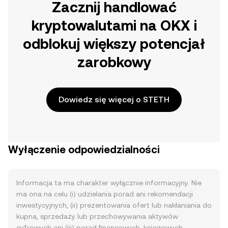
Zacznij handlować
kryptowalutami na OKX i
odblokuj większy potencjał
zarobkowy
Dowiedz się więcej o STETH
Wyłączenie odpowiedzialności
Informacja ta ma charakter wyłącznie informacyjny. Nie
ma ona na celu (i) udzielania porad ani rekomendacji
inwestycyjnych, (ii) prezentowania ofert lub nakłaniania do
kupna, sprzedaży lub przechowywania aktywów
cyfrowych ani (iii) porad finansowych, księgowych,