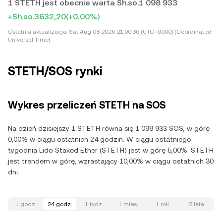
1 STETH jest obecnie warta Sh.so.1 098 933
+Sh.so.3632,20
(+0,00%)
Ostatnia aktualizacja:
Sat Aug 08 2026 21:00:36 (UTC+0000) (Coordinated
Universal Time)
STETH/SOS rynki
Wykres przeliczeń STETH na SOS
Na dzień dzisiejszy 1 STETH równa się 1 098 933 SOS, w górę
0,00% w ciągu ostatnich 24 godzin. W ciągu ostatniego
tygodnia Lido Staked Ether (STETH) jest w górę 5,00%. STETH
jest trendem w górę, wzrastający 10,00% w ciągu ostatnich 30
dni.
1 godz.
24 godz.
1 tydz.
1 mies.
1 rok
2 lata