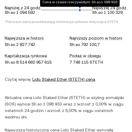
Cena w czasie rzeczywistym: Sh.so.1 098 933
Najniżej z 24 godz.
Najwyżej 24 godz.
Sh.so.1 094 592
Sh.so.1 100 329
*Poniższe dane przedstawiają informacje rynkowe dotyczące
STETH
.
Najwyższa w historii
Najniższy poziom w historii
Sh.so.2 827 742
Sh.so.792 100,7
Kapitalizacja rynkowa
Podaż w obiegu
Sh.so.8 514 660 957 615
7 748 115 STETH
Czytaj więcej:
Lido Staked Ether
(
STETH
) cena
Aktualna cena
Lido Staked Ether
(
STETH
) w
szyling somalijski
(
SOS
) wynosi
Sh.so.1 098 933
wraz z
wzrost
z
0,00%
w ciągu
ostatnich 24 godzin i
wzrost
z
5,00%
w ciągu ostatnich
siedmiu dni.
Najwyższa historyczna cena
Lido Staked Ether
wynosiła