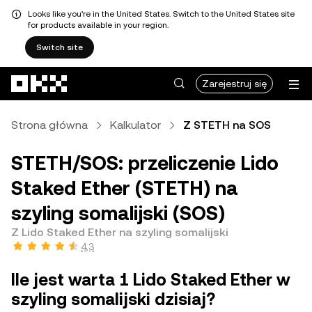
Looks like you're in the United States. Switch to the United States site
for products available in your region.
Switch site
Przejdź do głównej treści
Zarejestruj się
Strona główna
Kalkulator
Z STETH na SOS
STETH/SOS: przeliczenie Lido
Staked Ether (STETH) na
szyling somalijski (SOS)
Z Lido Staked Ether na szyling somalijski
4,3
Ile jest warta 1 Lido Staked Ether w
szyling somalijski dzisiaj?