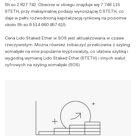
Sh.so.2 827 742
. Obecnie w obiegu znajduje się
7 748 115
STETH
, przy maksymalnej podaży wynoszącej
0 STETH
, co
daje w pełni rozwodnioną kapitalizację rynkową na poziomie
około
Sh.so.8 514 660 957 615
.
Cena
Lido Staked Ether
w
SOS
jest aktualizowana w czasie
rzeczywistym. Można również zobaczyć przeliczenia z
szyling
somalijski
na inne popularne kryptowaluty, co ułatwia szybką i
wygodną wymianę
Lido Staked Ether
(
STETH
) i innych walut
cyfrowych na
szyling somalijski
(
SOS
).