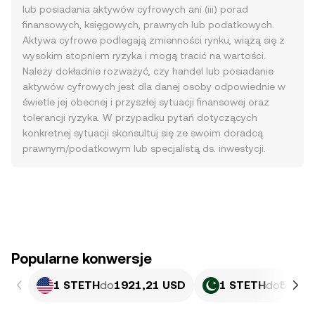
lub posiadania aktywów cyfrowych ani (iii) porad
finansowych, księgowych, prawnych lub podatkowych.
Aktywa cyfrowe podlegają zmienności rynku, wiążą się z
wysokim stopniem ryzyka i mogą tracić na wartości.
Należy dokładnie rozważyć, czy handel lub posiadanie
aktywów cyfrowych jest dla danej osoby odpowiednie w
świetle jej obecnej i przyszłej sytuacji finansowej oraz
tolerancji ryzyka. W przypadku pytań dotyczących
konkretnej sytuacji skonsultuj się ze swoim doradcą
prawnym/podatkowym lub specjalistą ds. inwestycji.
Popularne konwersje
1 STETH
do
1921,21 USD
1 STETH
do
533 8