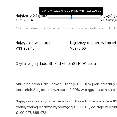
Cena w czasie rzeczywistym: ¥12 916,55
Najniżej z 24 godz.
Najwyżej 
¥12 782,42
¥13 083,
*Poniższe dane przedstawiają informacje rynkowe dotyczące
STETH
.
Najwyższa w historii
Najniższy poziom w historii
¥33 353,48
¥9342,90
Czytaj więcej:
Lido Staked Ether
(
STETH
) cena
Aktualna cena
Lido Staked Ether
(
STETH
) w
juan chiński
(
C
ostatnich 24 godzin i
wzrost
z
2,00%
w ciągu ostatnich si
Najwyższa historyczna cena
Lido Staked Ether
wynosiła
¥3
maksymalnej podaży wynoszącej
0 STETH
, co daje w peł
¥100 078 888 473
.