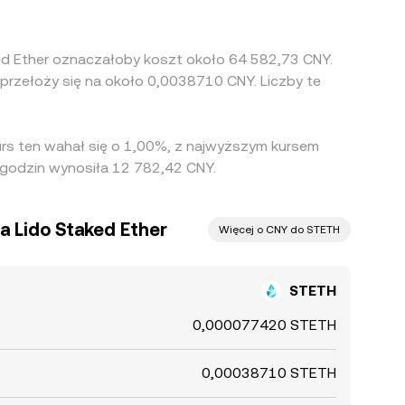
ked Ether oznaczałoby koszt około 64 582,73 CNY.
przełoży się na około 0,0038710 CNY. Liczby te
urs ten wahał się o 1,00%, z najwyższym kursem
 godzin wynosiła 12 782,42 CNY.
na Lido Staked Ether
Więcej o CNY do STETH
STETH
0,000077420 STETH
0,00038710 STETH