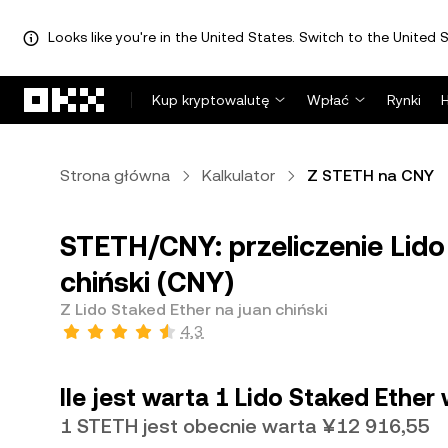
Looks like you're in the United States. Switch to the United S
Przejdź do głównej treści
Kup kryptowalutę
Wpłać
Rynki
Strona główna
Kalkulator
Z STETH na CNY
STETH/CNY: przeliczenie Lido
chiński (CNY)
Z Lido Staked Ether na juan chiński
4,3
Ile jest warta 1 Lido Staked Ether 
1 STETH jest obecnie warta ¥12 916,55