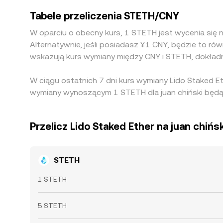
Tabele przeliczenia STETH/CNY
W oparciu o obecny kurs, 1 STETH jest wycenia się
Alternatywnie, jeśli posiadasz ¥1 CNY, będzie to 
wskazują kurs wymiany między CNY i STETH, dokład
W ciągu ostatnich 7 dni kurs wymiany Lido Staked E
wymiany wynoszącym 1 STETH dla juan chiński będąc
Przelicz Lido Staked Ether na juan chińsk
STETH
1 STETH
5 STETH