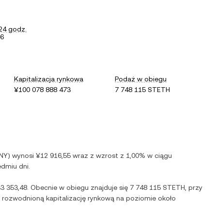
24 godz.
66
Kapitalizacja rynkowa
Podaż w obiegu
¥100 078 888 473
7 748 115 STETH
NY
) wynosi
¥12 916,55
wraz z
wzrost
z
1,00%
w ciągu
edmiu dni.
3 353,48
. Obecnie w obiegu znajduje się
7 748 115 STETH
, przy
ni rozwodnioną kapitalizację rynkową na poziomie około