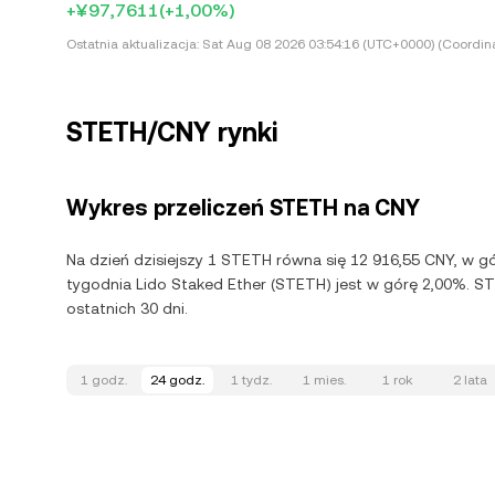
+¥97,7611
(+1,00%)
Ostatnia aktualizacja:
Sat Aug 08 2026 03:54:16 (UTC+0000) (Coordina
STETH/CNY rynki
Wykres przeliczeń STETH na CNY
Na dzień dzisiejszy 1 STETH równa się 12 916,55 CNY, w g
tygodnia Lido Staked Ether (STETH) jest w górę 2,00%. S
ostatnich 30 dni.
1 godz.
24 godz.
1 tydz.
1 mies.
1 rok
2 lata