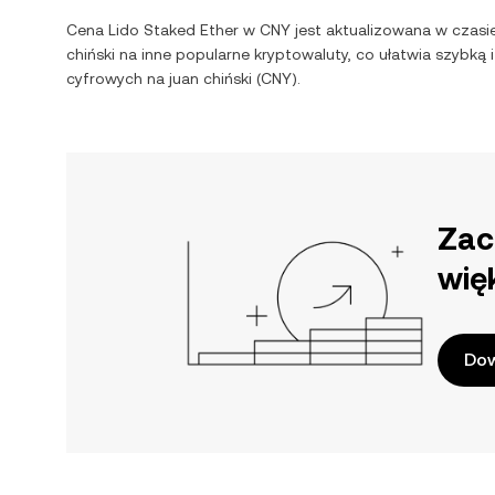
Cena
Lido Staked Ether
w
CNY
jest aktualizowana w czasi
chiński
na inne popularne kryptowaluty, co ułatwia szybk
cyfrowych na
juan chiński
(
CNY
).
Zac
wię
Dow