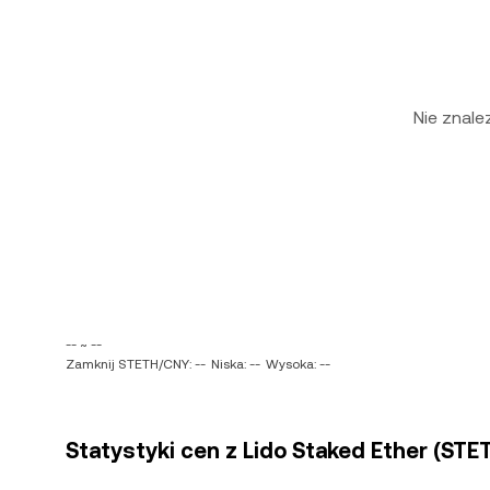
Nie znal
-- ~ --
Zamknij STETH/CNY: --
Niska: --
Wysoka: --
Statystyki cen z Lido Staked Ether (STET