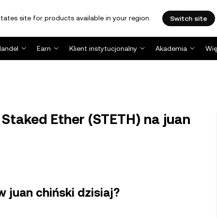
tates site for products available in your region.
Switch site
Handel
Earn
Klient instytucjonalny
Akademia
Wię
 Staked Ether (STETH) na juan
w juan chiński dzisiaj?