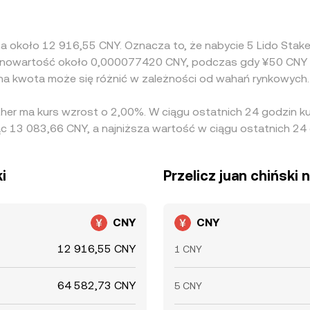
 na około 12 916,55 CNY. Oznacza to, że nabycie 5 Lido Sta
równowartość około 0,000077420 CNY, podczas gdy ¥50 CNY 
na kwota może się różnić w zależności od wahań rynkowych.
ther ma kurs wzrost o 2,00%. W ciągu ostatnich 24 godzin k
 13 083,66 CNY, a najniższa wartość w ciągu ostatnich 24
i
Przelicz juan chiński 
CNY
CNY
12 916,55 CNY
1 CNY
64 582,73 CNY
5 CNY