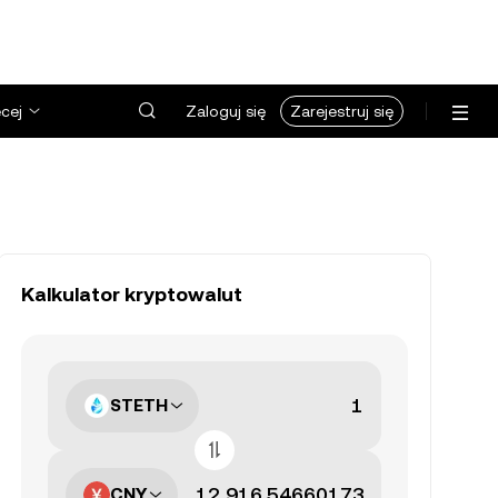
cej
Zaloguj się
Zarejestruj się
Kalkulator kryptowalut
STETH
CNY