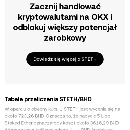
Zacznij handlować
kryptowalutami na OKX i
odblokuj większy potencjał
zarobkowy
Dowiedz się więcej o STETH
Tabele przeliczenia STETH/BHD
W oparciu o obecny kurs, 1 STETH jest wycenia się na
około 723,26 BHD. Oznacza to, że nabycie 5 Lido
Staked Ether oznaczałoby koszt około 3616,29 BHD.
Alternatywnie, jeśli posiadasz .د.ب1 BHD, będzie to