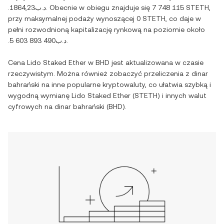
.د.ب1864,23
. Obecnie w obiegu znajduje się
7 748 115 STETH
,
przy maksymalnej podaży wynoszącej
0 STETH
, co daje w
pełni rozwodnioną kapitalizację rynkową na poziomie około
.د.ب5 603 893 490
.
Cena
Lido Staked Ether
w
BHD
jest aktualizowana w czasie
rzeczywistym. Można również zobaczyć przeliczenia z
dinar
bahrański
na inne popularne kryptowaluty, co ułatwia szybką i
wygodną wymianę
Lido Staked Ether
(
STETH
) i innych walut
cyfrowych na
dinar bahrański
(
BHD
).