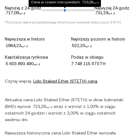
Cena w czasie rzeczywistym: .د.ب723,26
Najniżej z 24 godz.
Najwyżej 24 godz.
.د.ب731,29
.د.ب717,08
*Poniższe dane przedstawiają informacje rynkowe dotyczące
STETH
.
Najwyższa w historii
Najniższy poziom w historii
.د.ب522,20
.د.ب1864,23
Kapitalizacja rynkowa
Podaż w obiegu
.د.ب5 603 893 490
7 748 115 STETH
Czytaj więcej:
Lido Staked Ether
(
STETH
) cena
Aktualna cena
Lido Staked Ether
(
STETH
) w
dinar bahrański
(
BHD
) wynosi
.د.ب723,26
wraz z
wzrost
z
1,00%
w ciągu
ostatnich 24 godzin i
wzrost
z
3,00%
w ciągu ostatnich
siedmiu dni.
Najwyższa historyczna cena
Lido Staked Ether
wynosiła