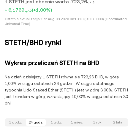
1 STETH jest obecnie warta .د.ب723,26
+.د.ب6,1769
(+1,00%)
Ostatnia aktualizacja:
Sat Aug 08 2026 06:13:18 (UTC+0000) (Coordinated
Universal Time)
STETH/BHD rynki
Wykres przeliczeń STETH na BHD
Na dzień dzisiejszy 1 STETH równa się 723,26 BHD, w górę
1,00% w ciągu ostatnich 24 godzin. W ciągu ostatniego
tygodnia Lido Staked Ether (STETH) jest w górę 3,00%. STETH
jest trendem w górę, wzrastający 10,00% w ciągu ostatnich 30
dni.
1 godz.
24 godz.
1 tydz.
1 mies.
1 rok
2 lata