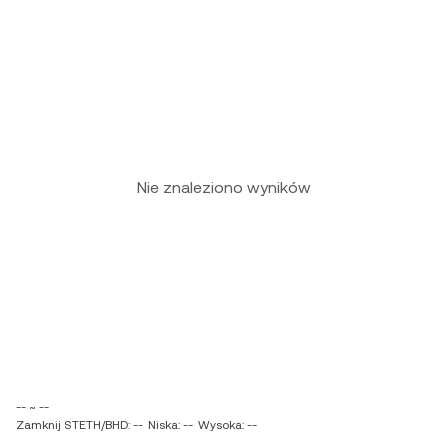
Nie znaleziono wyników
-- ~ --
Zamknij STETH/BHD: --
Niska: --
Wysoka: --