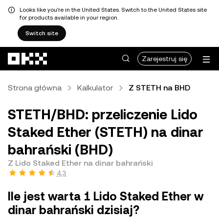
Looks like you're in the United States. Switch to the United States site
for products available in your region.
Switch site
Przejdź do głównej treści
Zarejestruj się
Strona główna
Kalkulator
Z STETH na BHD
STETH/BHD: przeliczenie Lido
Staked Ether (STETH) na dinar
bahrański (BHD)
Z Lido Staked Ether na dinar bahrański
4,3
Ile jest warta 1 Lido Staked Ether w
dinar bahrański dzisiaj?