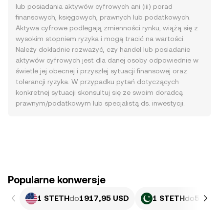
lub posiadania aktywów cyfrowych ani (iii) porad
finansowych, księgowych, prawnych lub podatkowych.
Aktywa cyfrowe podlegają zmienności rynku, wiążą się z
wysokim stopniem ryzyka i mogą tracić na wartości.
Należy dokładnie rozważyć, czy handel lub posiadanie
aktywów cyfrowych jest dla danej osoby odpowiednie w
świetle jej obecnej i przyszłej sytuacji finansowej oraz
tolerancji ryzyka. W przypadku pytań dotyczących
konkretnej sytuacji skonsultuj się ze swoim doradcą
prawnym/podatkowym lub specjalistą ds. inwestycji.
Popularne konwersje
1 STETH
do
1917,95 USD
1 STETH
do
532 9