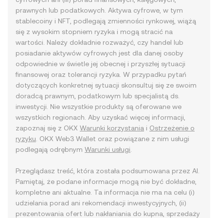
prawnych lub podatkowych. Aktywa cyfrowe, w tym
stablecoiny i NFT, podlegają zmienności rynkowej, wiążą
się z wysokim stopniem ryzyka i mogą stracić na
wartości. Należy dokładnie rozważyć, czy handel lub
posiadanie aktywów cyfrowych jest dla danej osoby
odpowiednie w świetle jej obecnej i przyszłej sytuacji
finansowej oraz tolerancji ryzyka. W przypadku pytań
dotyczących konkretnej sytuacji skonsultuj się ze swoim
doradcą prawnym, podatkowym lub specjalistą ds.
inwestycji. Nie wszystkie produkty są oferowane we
wszystkich regionach. Aby uzyskać więcej informacji,
zapoznaj się z OKX
Warunki korzystania
i
Ostrzeżenie o
ryzyku
. OKX Web3 Wallet oraz powiązane z nim usługi
podlegają odrębnym
Warunki usługi
.
Przeglądasz treść, która została podsumowana przez AI.
Pamiętaj, że podane informacje mogą nie być dokładne,
kompletne ani aktualne. Ta informacja nie ma na celu (i)
udzielania porad ani rekomendacji inwestycyjnych, (ii)
prezentowania ofert lub nakłaniania do kupna, sprzedaży