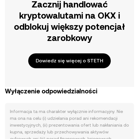
Zacznij handlować
kryptowalutami na OKX i
odblokuj większy potencjał
zarobkowy
Dowiedz się więcej o STETH
Wyłączenie odpowiedzialności
Informacja ta ma charakter wyłącznie informacyjny. Nie
ma ona na celu (i) udzielania porad ani rekomendacji
inwestycyjnych, (ii) prezentowania ofert lub nakłaniania do
kupna, sprzedaży lub przechowywania aktywów
cyfrowych ani (iii) porad finansowych, księgowych,