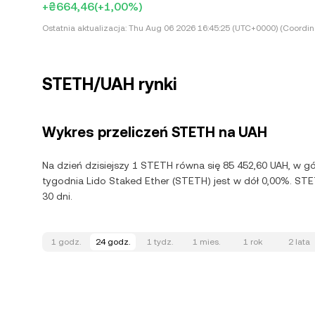
+₴664,46
(+1,00%)
Ostatnia aktualizacja:
Thu Aug 06 2026 16:45:25 (UTC+0000) (Coordina
STETH/UAH rynki
Wykres przeliczeń STETH na UAH
Na dzień dzisiejszy 1 STETH równa się 85 452,60 UAH, w g
tygodnia Lido Staked Ether (STETH) jest w dół 0,00%. STE
30 dni.
1 godz.
24 godz.
1 tydz.
1 mies.
1 rok
2 lata