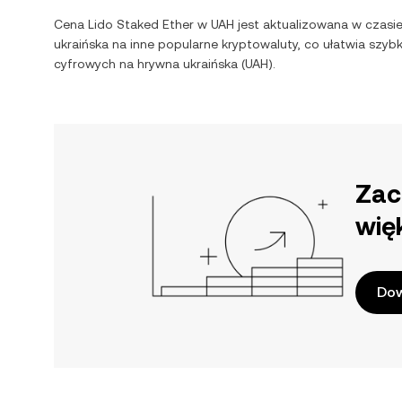
Cena
Lido Staked Ether
w
UAH
jest aktualizowana w czasi
ukraińska
na inne popularne kryptowaluty, co ułatwia szy
cyfrowych na
hrywna ukraińska
(
UAH
).
Zac
wię
Dow