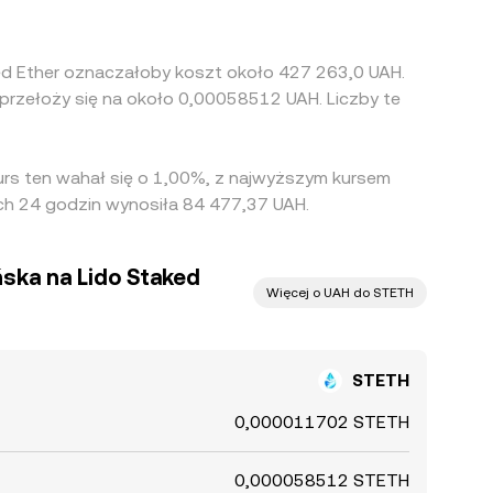
ked Ether oznaczałoby koszt około 427 263,0 UAH.
przełoży się na około 0,00058512 UAH. Liczby te
urs ten wahał się o 1,00%, z najwyższym kursem
ch 24 godzin wynosiła 84 477,37 UAH.
ńska na Lido Staked
Więcej o UAH do STETH
STETH
0,000011702 STETH
0,000058512 STETH