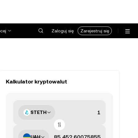
cej
Zaloguj się
Zarejestruj się
Kalkulator kryptowalut
STETH
UAH