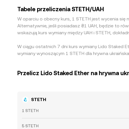
Tabele przeliczenia STETH/UAH
W oparciu o obecny kurs, 1 STETH jest wycenia się
Alternatywnie, jeśli posiadasz ₴1 UAH, będzie to 
wskazują kurs wymiany między UAH i STETH, dokład
W ciągu ostatnich 7 dni kurs wymiany Lido Staked E
wymiany wynoszącym 1 STETH dla hrywna ukraińska 
Przelicz Lido Staked Ether na hrywna uk
STETH
1 STETH
5 STETH