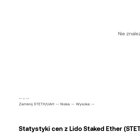
Nie znal
-- ~ --
Zamknij STETH/UAH: --
Niska: --
Wysoka: --
Statystyki cen z Lido Staked Ether (STE