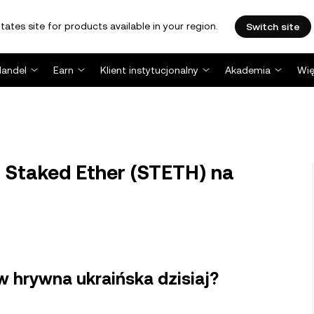
tates site for products available in your region.
Switch site
Handel
Earn
Klient instytucjonalny
Akademia
Wię
o Staked Ether (STETH) na
 w hrywna ukraińska dzisiaj?