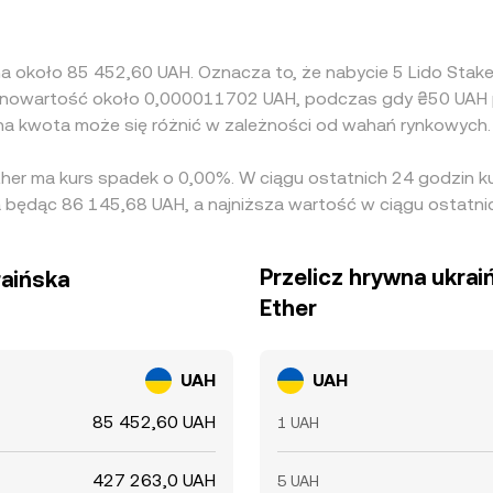
 na około 85 452,60 UAH. Oznacza to, że nabycie 5 Lido Sta
równowartość około 0,000011702 UAH, podczas gdy ₴50 UAH 
na kwota może się różnić w zależności od wahań rynkowych.
ther ma kurs spadek o 0,00%. W ciągu ostatnich 24 godzin k
będąc 86 145,68 UAH, a najniższa wartość w ciągu ostatni
Przelicz hrywna ukrai
raińska
Ether
UAH
UAH
85 452,60 UAH
1 UAH
427 263,0 UAH
5 UAH