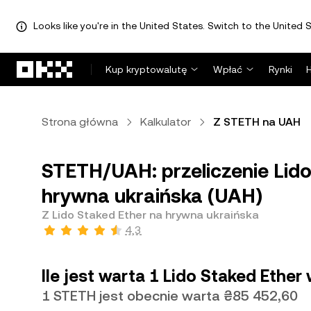
Looks like you're in the United States. Switch to the United S
Przejdź do głównej treści
Kup kryptowalutę
Wpłać
Rynki
Strona główna
Kalkulator
Z STETH na UAH
STETH/UAH: przeliczenie Lid
hrywna ukraińska (UAH)
Z Lido Staked Ether na hrywna ukraińska
4,3
Ile jest warta 1 Lido Staked Ether
1 STETH jest obecnie warta ₴85 452,60