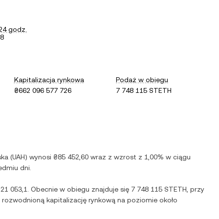
24 godz.
68
Kapitalizacja rynkowa
Podaż w obiegu
₴662 096 577 726
7 748 115 STETH
ska
(
UAH
) wynosi
₴85 452,60
wraz z
wzrost
z
1,00%
w ciągu
edmiu dni.
21 053,1
. Obecnie w obiegu znajduje się
7 748 115 STETH
, przy
ni rozwodnioną kapitalizację rynkową na poziomie około