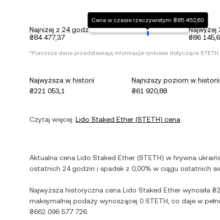
Cena w czasie rzeczywistym: ₴85 452,60
Najniżej z 24 godz.
Najwyżej 
₴84 477,37
₴86 145,
*Poniższe dane przedstawiają informacje rynkowe dotyczące
STETH
.
Najwyższa w historii
Najniższy poziom w historii
₴221 053,1
₴61 920,88
Czytaj więcej:
Lido Staked Ether
(
STETH
) cena
Aktualna cena
Lido Staked Ether
(
STETH
) w
hrywna ukraiń
ostatnich 24 godzin i
spadek
z
0,00%
w ciągu ostatnich si
Najwyższa historyczna cena
Lido Staked Ether
wynosiła
₴2
maksymalnej podaży wynoszącej
0 STETH
, co daje w peł
₴662 096 577 726
.