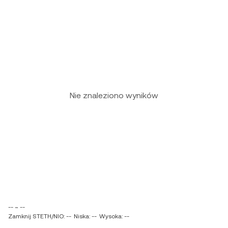
Nie znaleziono wyników
-- ~ --
Zamknij STETH/NIO: --
Niska: --
Wysoka: --