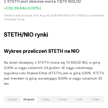
1 STETH jest obecnie warta C$70 603,02
+C$139,84
(+0,00%)
Ostatnia aktualizacja:
Sun Aug 09 2026 08:43:04 (UTC+0000) (Coordinated
Universal Time)
STETH/NIO rynki
Wykres przeliczeń STETH na NIO
Na dzień dzisiejszy 1 STETH równa się 70 603,02 NIO, w górę
0,00% w ciągu ostatnich 24 godzin. W ciągu ostatniego
tygodnia Lido Staked Ether (STETH) jest w górę 3,00%. STETH
jest trendem w górę, wzrastający 8,00% w ciągu ostatnich 30
dni.
1 godz.
24 godz.
1 tydz.
1 mies.
1 rok
2 lata