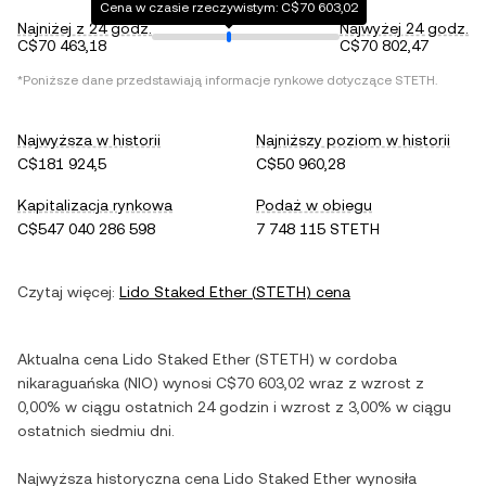
Cena w czasie rzeczywistym: C$70 603,02
Najniżej z 24 godz.
Najwyżej 24 godz.
C$70 463,18
C$70 802,47
*Poniższe dane przedstawiają informacje rynkowe dotyczące
STETH
.
Najwyższa w historii
Najniższy poziom w historii
C$181 924,5
C$50 960,28
Kapitalizacja rynkowa
Podaż w obiegu
C$547 040 286 598
7 748 115 STETH
Czytaj więcej:
Lido Staked Ether
(
STETH
) cena
Aktualna cena
Lido Staked Ether
(
STETH
) w
cordoba
nikaraguańska
(
NIO
) wynosi
C$70 603,02
wraz z
wzrost
z
0,00%
w ciągu ostatnich 24 godzin i
wzrost
z
3,00%
w ciągu
ostatnich siedmiu dni.
Najwyższa historyczna cena
Lido Staked Ether
wynosiła