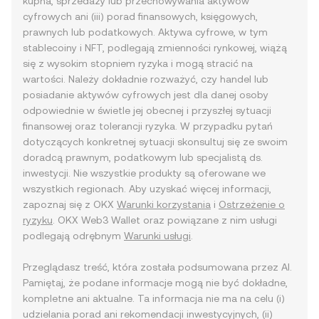
kupna, sprzedaży lub przechowywania aktywów
cyfrowych ani (iii) porad finansowych, księgowych,
prawnych lub podatkowych. Aktywa cyfrowe, w tym
stablecoiny i NFT, podlegają zmienności rynkowej, wiążą
się z wysokim stopniem ryzyka i mogą stracić na
wartości. Należy dokładnie rozważyć, czy handel lub
posiadanie aktywów cyfrowych jest dla danej osoby
odpowiednie w świetle jej obecnej i przyszłej sytuacji
finansowej oraz tolerancji ryzyka. W przypadku pytań
dotyczących konkretnej sytuacji skonsultuj się ze swoim
doradcą prawnym, podatkowym lub specjalistą ds.
inwestycji. Nie wszystkie produkty są oferowane we
wszystkich regionach. Aby uzyskać więcej informacji,
zapoznaj się z OKX
Warunki korzystania
i
Ostrzeżenie o
ryzyku
. OKX Web3 Wallet oraz powiązane z nim usługi
podlegają odrębnym
Warunki usługi
.
Przeglądasz treść, która została podsumowana przez AI.
Pamiętaj, że podane informacje mogą nie być dokładne,
kompletne ani aktualne. Ta informacja nie ma na celu (i)
udzielania porad ani rekomendacji inwestycyjnych, (ii)