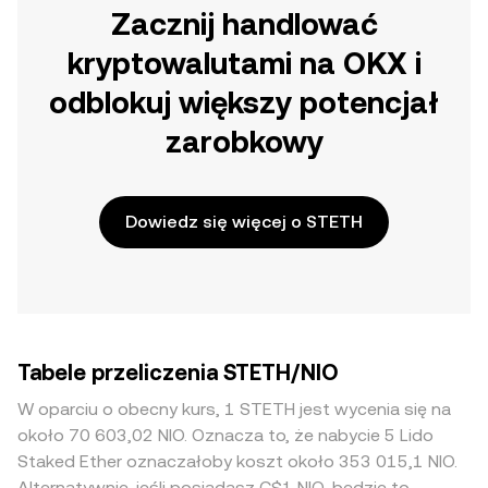
Zacznij handlować
kryptowalutami na OKX i
odblokuj większy potencjał
zarobkowy
Dowiedz się więcej o STETH
Tabele przeliczenia STETH/NIO
W oparciu o obecny kurs, 1 STETH jest wycenia się na
około 70 603,02 NIO. Oznacza to, że nabycie 5 Lido
Staked Ether oznaczałoby koszt około 353 015,1 NIO.
Alternatywnie, jeśli posiadasz C$1 NIO, będzie to