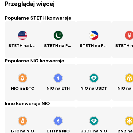
Przeglądaj więcej
Popularne STETH konwersje
STETH na USD
STETH na PKR
STETH na PHP
Popularne NIO konwersje
NIO na BTC
NIO na ETH
NIO na USDT
NIO na
Inne konwersje NIO
BTC na NIO
ETH na NIO
USDT na NIO
BNB na