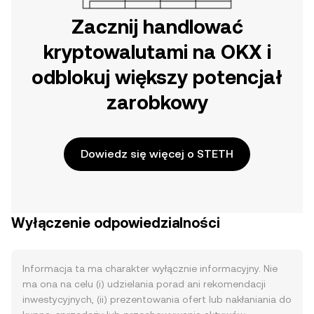
Zacznij handlować
kryptowalutami na OKX i
odblokuj większy potencjał
zarobkowy
Dowiedz się więcej o STETH
Wyłączenie odpowiedzialności
Informacja ta ma charakter wyłącznie informacyjny. Nie
ma ona na celu (i) udzielania porad ani rekomendacji
inwestycyjnych, (ii) prezentowania ofert lub nakłaniania do