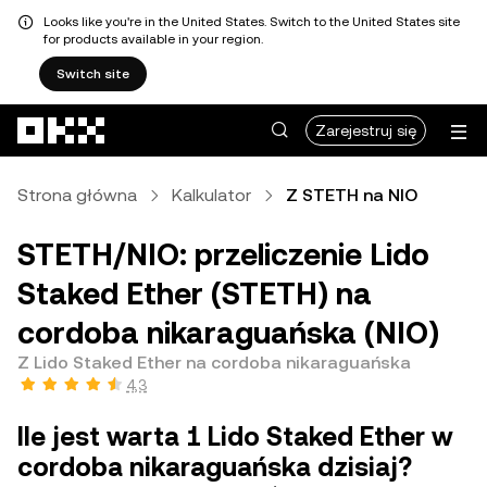
Looks like you're in the United States. Switch to the United States site
for products available in your region.
Switch site
Przejdź do głównej treści
Zarejestruj się
Strona główna
Kalkulator
Z STETH na NIO
STETH/NIO: przeliczenie Lido
Staked Ether (STETH) na
cordoba nikaraguańska (NIO)
Z Lido Staked Ether na cordoba nikaraguańska
4,3
Ile jest warta 1 Lido Staked Ether w
cordoba nikaraguańska dzisiaj?