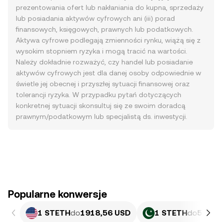
prezentowania ofert lub nakłaniania do kupna, sprzedaży
lub posiadania aktywów cyfrowych ani (iii) porad
finansowych, księgowych, prawnych lub podatkowych.
Aktywa cyfrowe podlegają zmienności rynku, wiążą się z
wysokim stopniem ryzyka i mogą tracić na wartości.
Należy dokładnie rozważyć, czy handel lub posiadanie
aktywów cyfrowych jest dla danej osoby odpowiednie w
świetle jej obecnej i przyszłej sytuacji finansowej oraz
tolerancji ryzyka. W przypadku pytań dotyczących
konkretnej sytuacji skonsultuj się ze swoim doradcą
prawnym/podatkowym lub specjalistą ds. inwestycji.
Popularne konwersje
1 STETH
do
1918,56 USD
1 STETH
do
533 1