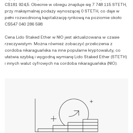
C$181 924,5
. Obecnie w obiegu znajduje się
7 748 115 STETH
,
przy maksymalnej podaży wynoszącej
0 STETH
, co daje w
pełni rozwodnioną kapitalizację rynkową na poziomie około
C$547 040 286 598
.
Cena
Lido Staked Ether
w
NIO
jest aktualizowana w czasie
rzeczywistym. Można również zobaczyć przeliczenia z
cordoba nikaraguańska
na inne popularne kryptowaluty, co
ułatwia szybką i wygodną wymianę
Lido Staked Ether
(
STETH
)
i innych walut cyfrowych na
cordoba nikaraguańska
(
NIO
).