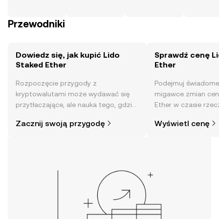
Przewodniki
Dowiedz się, jak kupić Lido
Sprawdź cenę Li
Staked Ether
Ether
Rozpoczęcie przygody z
Podejmuj świadome 
kryptowalutami może wydawać się
migawce zmian cen
przytłaczające, ale nauka tego, gdzie
Ether w czasie rzec
i jak je kupować, jest prostsza, niż
nastrojów społeczn
Zacznij swoją przygodę
Wyświetl cenę
mogłoby się wydawać. Rozpocznij
nie tylko.
swoją przygodę w aplikacji mobilnej
OKX lub bezpośrednio na stronie.