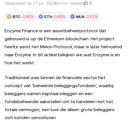
2
Geüpdatet op 17 jun. 2024
16 min. leestijd
BTC
-0,85%
ETH
-0,65%
MLN
-2,51%
Enzyme Finance is een assetbeheerprotocol dat
gebouwd is op de Ethereum-blockchain. Het project
heette eerst het Melon Protocol, maar is later hernoemd
naar Enzyme. In dit artikel bekijken we wat Enzyme is en
hoe het werkt.
Traditioneel was binnen de financiële sector het
concept van 'beheerde beleggingsfondsen', waarbij
beleggers samen kapitaal inleggen en een
fondsbeheerder aanstellen om te handelen met het
totale vermogen, een luxe die alleen grote beleggers
zich konden veroorloven.