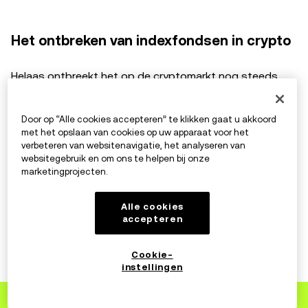
Het ontbreken van indexfondsen in crypto
Helaas ontbreekt het op de cryptomarkt nog steeds
aan een goed indexfonds. Investeerders in crypto die
hun beleggingen willen diversifiëren, moeten dit
Door op “Alle cookies accepteren” te klikken gaat u akkoord
handmatig doen. Maar dat betekent dat je de markt zelf
met het opslaan van cookies op uw apparaat voor het
verbeteren van websitenavigatie, het analyseren van
in de gaten moet houden en het indexfonds handmatig
websitegebruik en om ons te helpen bij onze
moet bijwerken.
marketingprojecten.
Stel bijvoorbeeld dat je geld in een fonds wilt stoppen
Alle cookies
accepteren
dat de top 10 crypto-assets volgt op basis van
marktkapitalisatie. Maar je hebt je eigen
Cookie-
investeringsstrategie die je wilt dat het fonds volgt. Je
instellingen
wilt 15% toewijzen aan elk van de top drie crypto-
Aanmelden
bij OKX
assets en het resterende bedrag evenredig verdelen