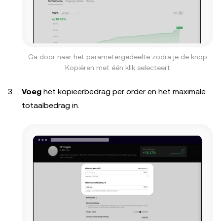
Ga door naar het parametergedeelte zodra je de knop
Kopiëren met één klik selecteert
Voeg
het kopieerbedrag per order en het maximale
totaalbedrag in.