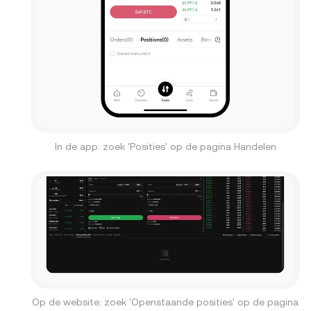
In de app: zoek 'Posities' op de pagina Handelen
Op de website: zoek 'Openstaande posities' op de pagina