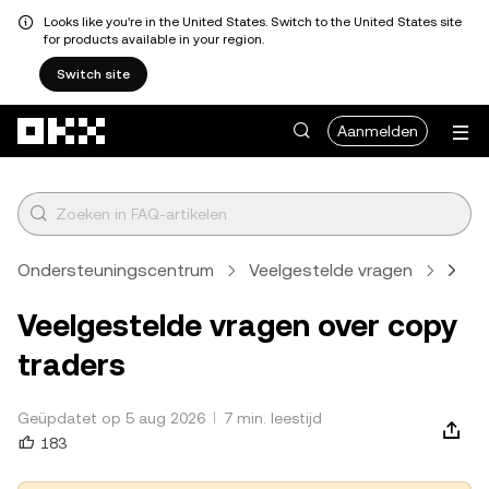
Looks like you're in the United States. Switch to the United States site
for products available in your region.
Switch site
Overslaan naar hoofdinhoud
Aanmelden
Ondersteuningscentrum
Veelgestelde vragen
Hand
Veelgestelde vragen over copy
traders
Geüpdatet op 5 aug 2026
7 min. leestijd
183