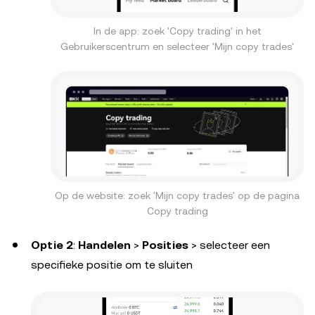
In de app: zoek 'Copy trading' in het
Gebruikerscentrum en selecteer 'Mijn copy trades'
Op de website: zoek 'Mijn copy trades' op de pagina
Copy trading
Optie 2
:
Handelen
>
Posities
> selecteer een
specifieke positie om te sluiten