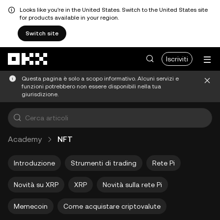
Looks like you're in the United States. Switch to the United States site
for products available in your region.
Switch site
Passa al contenuto principale
Iscriviti
Questa pagina è solo a scopo informativo. Alcuni servizi e
funzioni potrebbero non essere disponibili nella tua
giurisdizione.
Academy
NFT
Introduzione
Strumenti di trading
Rete Pi
Novità su XRP
XRP
Novità sulla rete Pi
Memecoin
Come acquistare criptovalute