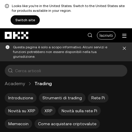
Looks like you're in the United States. Switch to the United States site
for products available in your region.
Switch site
Passa al contenuto principale
Iscriviti
Questa pagina è solo a scopo informativo. Alcuni servizi e
funzioni potrebbero non essere disponibili nella tua
giurisdizione.
Academy
Trading
Introduzione
Strumenti di trading
Rete Pi
Novità su XRP
XRP
Novità sulla rete Pi
Memecoin
Come acquistare criptovalute