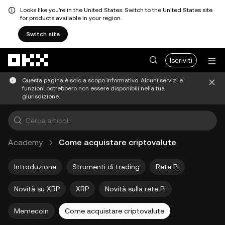
Looks like you're in the United States. Switch to the United States site
for products available in your region.
Switch site
Passa al contenuto principale
Iscriviti
Questa pagina è solo a scopo informativo. Alcuni servizi e
funzioni potrebbero non essere disponibili nella tua
giurisdizione.
Academy
Come acquistare criptovalute
Introduzione
Strumenti di trading
Rete Pi
Novità su XRP
XRP
Novità sulla rete Pi
Memecoin
Come acquistare criptovalute