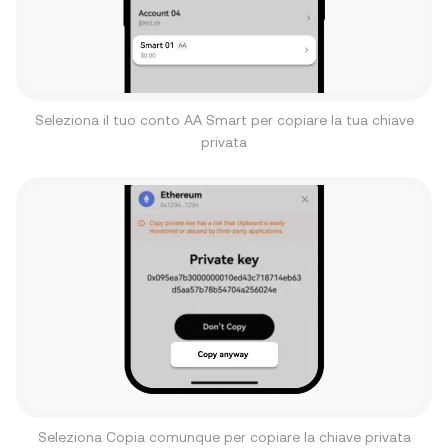
Seleziona il tuo conto AA Smart per copiare la tua chiave
privata
Seleziona Copia comunque per copiare la chiave privata