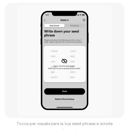
Tocca per visualizzare la tua seed phrase e scrivila