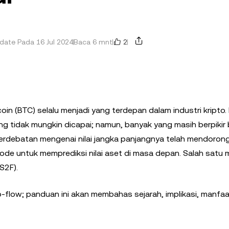
2
date Pada 16 Jul 2024
Baca 6 mnt
in (BTC) selalu menjadi yang terdepan dalam industri kripto.
rang tidak mungkin dicapai; namun, banyak yang masih berpiki
. Perdebatan mengenai nilai jangka panjangnya telah mendoron
e untuk memprediksi nilai aset di masa depan. Salah satu
S2F).
-flow; panduan ini akan membahas sejarah, implikasi, manfaa