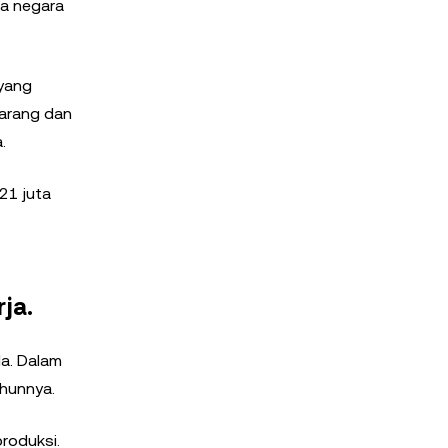
ga negara
 yang
barang dan
.
21 juta
ja.
da. Dalam
ahunnya.
roduksi.