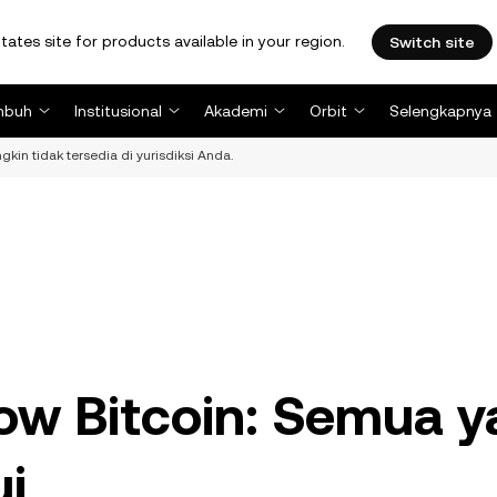
tates site for products available in your region.
Switch site
mbuh
Institusional
Akademi
Orbit
Selengkapnya
kin tidak tersedia di yurisdiksi Anda.
low Bitcoin: Semua 
ui