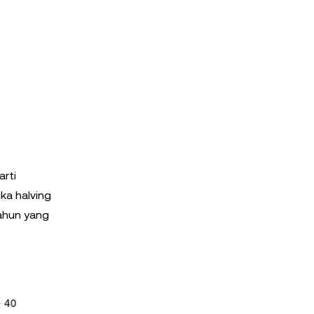
rti
ka halving
tahun yang