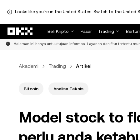
Looks like you're in the United States. Switch to the United S
Lewati ke konten utama
Beli Kripto
Pasar
Trading
Bertu
Halaman ini hanya untuk tujuan informasi. Layanan dan fitur tertentu mung
Akademi
Trading
Artikel
Bitcoin
Analisa Teknis
Model stock to f
perlu anda ketah