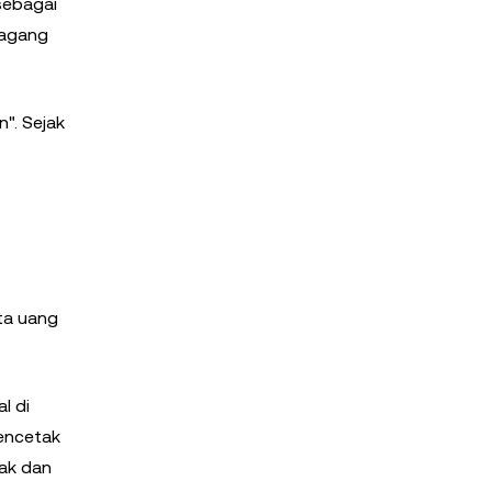
sebagai
dagang
". Sejak
ta uang
l di
encetak
sak dan