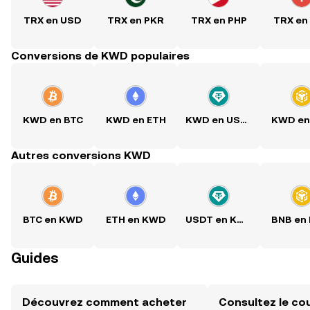
TRX en USD
TRX en PKR
TRX en PHP
TRX en
Conversions de KWD populaires
KWD en BTC
KWD en ETH
KWD en USDT
KWD en
Autres conversions KWD
BTC en KWD
ETH en KWD
USDT en KWD
BNB en
Guides
Découvrez comment acheter
Consultez le co