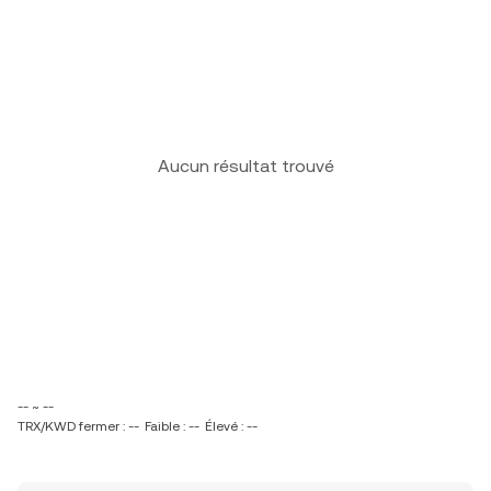
Aucun résultat trouvé
-- ~ --
TRX/KWD fermer : --
Faible : --
Élevé : --