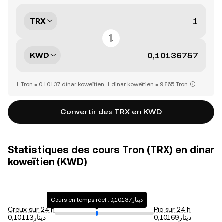
TRX
KWD
1 Tron = 0,10137 dinar koweïtien, 1 dinar koweïtien = 9,865 Tron
Convertir des TRX en KWD
Statistiques des cours Tron (TRX) en dinar
koweïtien (KWD)
Cours en temps réel : دينار0,10137
Creux sur 24 h
Pic sur 24 h
دينار0,10169
دينار0,10113