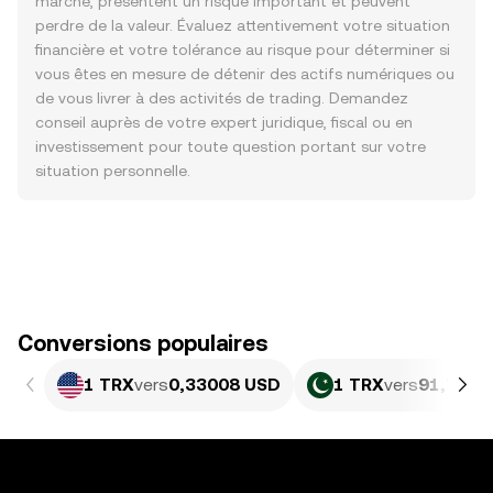
marché, présentent un risque important et peuvent
perdre de la valeur. Évaluez attentivement votre situation
financière et votre tolérance au risque pour déterminer si
vous êtes en mesure de détenir des actifs numériques ou
de vous livrer à des activités de trading. Demandez
conseil auprès de votre expert juridique, fiscal ou en
investissement pour toute question portant sur votre
situation personnelle.
Conversions populaires
1 TRX
vers
0,33008 USD
1 TRX
vers
91,71 P