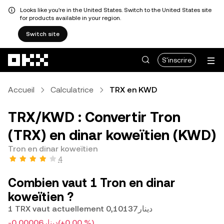
Looks like you're in the United States. Switch to the United States site
for products available in your region.
Switch site
Aller au contenu principal
S'inscrire
Accueil
Calculatrice
TRX en KWD
TRX/KWD : Convertir Tron
(TRX) en dinar koweïtien (KWD)
Tron en dinar koweïtien
4
Combien vaut 1 Tron en dinar
koweïtien ?
1 TRX vaut actuellement دينار0,10137
-دينار0,00006
(+0,00 %)