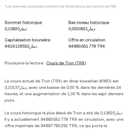
*Les données suivantes montrent les informations du marché de
TRX
.
Sommet historique
Bas niveau historique
دينار0,0020821
دينار0,13820
Capitalisation boursière
Offre en circulation
دينار9 619 128 552
94 893 551 778 TRX
Poursuivre la lecture :
Cours de
Tron
(
TRX
)
Le cours actuel de
Tron
(
TRX
) en
dinar koweïtien
(
KWD
) est
دينار0,10137
, avec
une baisse
de
0,00 %
dans les dernières 24
heures, et
une augmentation
de
1,00 %
dans les sept derniers
jours.
Le cours historique le plus élevé de
Tron
a été de
دينار0,13820
.
Il y a actuellement
94 893 551 778 TRX
en circulation, avec une
offre maximale de
94 897 760 292 TRX
, ce qui porte la