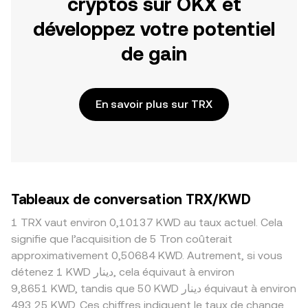
cryptos sur OKX et
développez votre potentiel
de gain
En savoir plus sur TRX
Tableaux de conversation TRX/KWD
1 TRX vaut environ 0,10137 KWD au taux actuel. Cela
signifie que l’acquisition de 5 Tron coûterait
approximativement 0,50684 KWD. Autrement, si vous
détenez 1 KWD دينار, cela équivaut à environ
9,8651 KWD, tandis que 50 KWD دينار équivaut à environ
493,25 KWD. Ces chiffres indiquent le taux de change