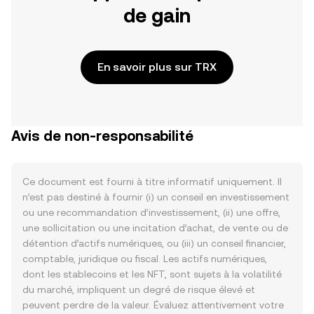
de gain
En savoir plus sur TRX
Avis de non-responsabilité
Ce document est fourni à titre informatif uniquement. Il
n’est pas destiné à fournir (i) un conseil en investissement
ou une recommandation d’investissement, (ii) une offre,
une sollicitation ou une incitation d’achat, de vente ou de
détention d’actifs numériques, ou (iii) un conseil financier,
comptable, juridique ou fiscal. Les actifs numériques,
dont les stablecoins et les NFT, sont sujets à la volatilité
du marché, impliquent un degré de risque élevé et
peuvent perdre de la valeur. Évaluez attentivement votre