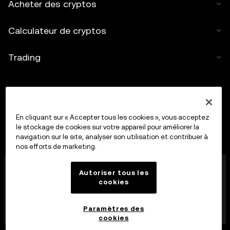
Acheter des cryptos
Calculateur de cryptos
Trading
En cliquant sur « Accepter tous les cookies », vous acceptez
le stockage de cookies sur votre appareil pour améliorer la
navigation sur le site, analyser son utilisation et contribuer à
nos efforts de marketing.
OkX Europe Limited, opérant sous le nom commercial
Autoriser tous les
OKX, est désormais une plateforme de trading de
cookies
cryptoactifs autorisée en tant que Fournisseur de
services de cryptoactifs par la MFSA conformément à
l’article 28 de la loi sur les marchés de cryptoactifs
Paramètres des
(chapitre 647 des lois de Malte).
cookies