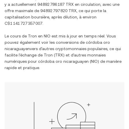
y a actuellement
94 892 786 187 TRX
en circulation, avec une
offre maximale de
94 892 797 820 TRX
, ce qui porte la
capitalisation boursière, après dilution, à environ
C$1 141 727 357 007
.
Le cours de
Tron
en
NIO
est mis à jour en temps réel. Vous
pouvez également voir les conversions de
córdoba oro
nicaraguayen
vers d'autres cryptomonnaies populaires, ce qui
facilite l'échange de
Tron
(
TRX
) et d'autres monnaies
numériques pour
córdoba oro nicaraguayen
(
NIO
) de manière
rapide et pratique.