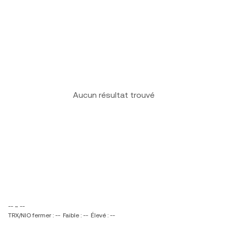
Aucun résultat trouvé
-- ~ --
TRX/NIO fermer : --
Faible : --
Élevé : --