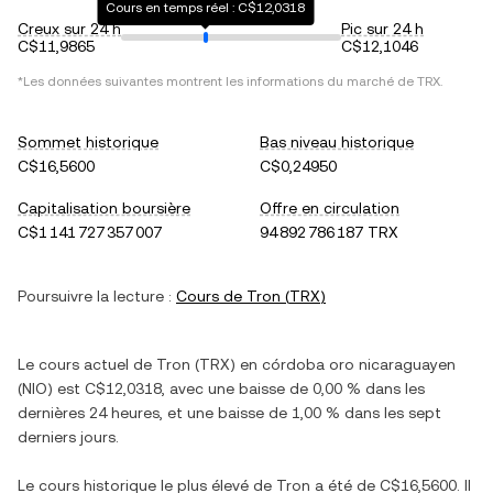
Cours en temps réel : C$12,0318
Creux sur 24 h
Pic sur 24 h
C$11,9865
C$12,1046
*Les données suivantes montrent les informations du marché de
TRX
.
Sommet historique
Bas niveau historique
C$16,5600
C$0,24950
Capitalisation boursière
Offre en circulation
C$1 141 727 357 007
94 892 786 187 TRX
Poursuivre la lecture :
Cours de
Tron
(
TRX
)
Le cours actuel de
Tron
(
TRX
) en
córdoba oro nicaraguayen
(
NIO
) est
C$12,0318
, avec
une baisse
de
0,00 %
dans les
dernières 24 heures, et
une baisse
de
1,00 %
dans les sept
derniers jours.
Le cours historique le plus élevé de
Tron
a été de
C$16,5600
. Il