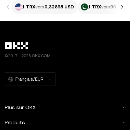
1 TRX
vers
0,32695 USD
1 TRX
vers
90,81 P
©2017 - 2026 OKX.COM
Français/EUR
Plus sur OKX
Produits