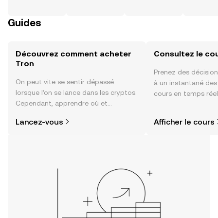
Guides
Découvrez comment acheter
Consultez le co
Tron
Prenez des décision
On peut vite se sentir dépassé
à un instantané de
lorsque l’on se lance dans les cryptos.
cours en temps réel
Cependant, apprendre où et
sentiment de la co
comment acheter des cryptos est
actualités et bien p
Lancez-vous
Afficher le cours
plus simple que vous ne l’imaginez.
Commencez votre aventure sur
l'application mobile OKX ou
directement ici, sur le site web.