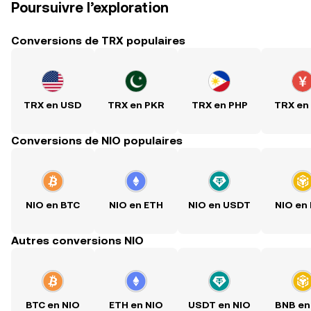
Poursuivre l’exploration
Conversions de TRX populaires
TRX en USD
TRX en PKR
TRX en PHP
TRX en
Conversions de NIO populaires
NIO en BTC
NIO en ETH
NIO en USDT
NIO en
Autres conversions NIO
BTC en NIO
ETH en NIO
USDT en NIO
BNB en