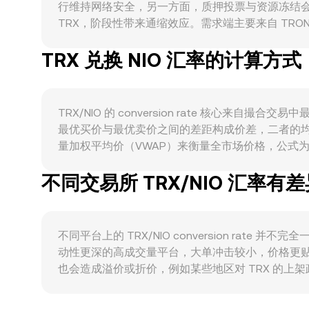
行维持网络安全，另一方面，质押投票与资源冻结
TRX，阶段性带来通缩效应。需求端主要来自 TRON
JustLend、Sun.io）以及跨境支付与小额转
TRX 兑换 NIO 汇率的计算方式
性，风险偏好升温或降温往往先由 BTC 领衔反映；
价。监管事件亦不可忽视，例如针对 TRX 的合
约的资金费率正负切换、季度合约或期权到期集中交割
conversion rate 产生放大效应。
TRX/NIO 的 conversion rate 核
最优买价与最优卖价之间的差距构成价差，二者的
量加权平均价（VWAP）来衡量全市场价格，公式为：VWAP 
方法非常直接：NIO 数值 = TRX 数量 × conversion 
不同交易所 TRX/NIO 汇率有
采用自动做市商（AMM）模型，核心恒定乘积关系为 x
动，造成价格相对集中流动性池的即时变化，这部分链
不同平台上的 TRX/NIO conversion ra
动性更深的高成交量平台，大单冲击较小，价格更
也会造成溢价或折价，例如某些地区对 TRX 的上架
定价路径先通过 TRX/USDT，再由 USDT/NIO
传导至最终报价。套利者会在平台间买低卖高，缩