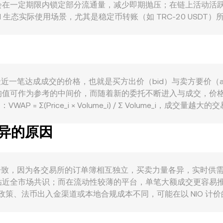
会在一定期限内锁定部分流通量，减少即期抛压；在链上活动活
 生态实际使用场景，尤其是稳定币转账（如 TRC-20 USDT）
账等用例，均会提升对 TRX 的需求（用于资源与手续费），从而影
同时，NIO 作为法币的相对强弱与本地利率、通胀和美元走势相关，
规审查、发行合规争议、交易平台在特定司法辖区的上币与下架决
、以及链上与场外的大额地址（“鲸鱼”）流向与交易所净流入流出
心来自撮合交易中最近一笔达成成交的价格，也就是买方出价（bid）与卖
均值可作为参考的中间价，而随着新的委托不断进入与成交，价
= Σ(Price_i × Volume_i) / Σ Volume_i，
rate；反之 TRX 数量 = NIO 数值 / conversion rate。在去
差异的原因
 × y = k，其中 x、y 分别为资金池中两种资产的储备量，
上价格又会通过套利与做市反馈至中心化报价，从而影响 TRX/
te 并不完全一致，因为各交易所的订单簿相互独立，买卖力量各异，实时供
贴近全市场共识；而在流动性较薄的平台，单笔大额成交更容易
政策、法币出入金渠道或本地合规成本不同，可能在以 NIO 计价
 的报价映射到最终的 TRX/NIO，如果 USDT 相对 NIO 存
小这些差距，但受限于手续费、提现与入金时效、链上确认与合