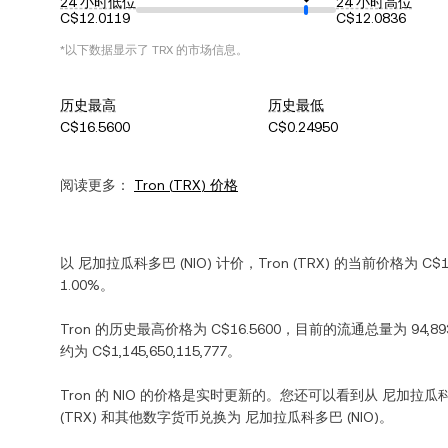
24 小时低位
24 小时高位
C$12.0119
C$12.0836
*以下数据显示了
TRX
的市场信息。
历史最高
历史最低
C$16.5600
C$0.24950
阅读更多：
Tron
(
TRX
) 价格
以
尼加拉瓜科多巴
(
NIO
) 计价，
Tron
(
TRX
) 的当前价格为
C$1
1.00%
。
Tron
的历史最高价格为
C$16.5600
，目前的流通总量为
94,89
约为
C$1,145,650,115,777
。
Tron
的
NIO
的价格是实时更新的。您还可以看到从
尼加拉瓜
(
TRX
) 和其他数字货币兑换为
尼加拉瓜科多巴
(
NIO
)。