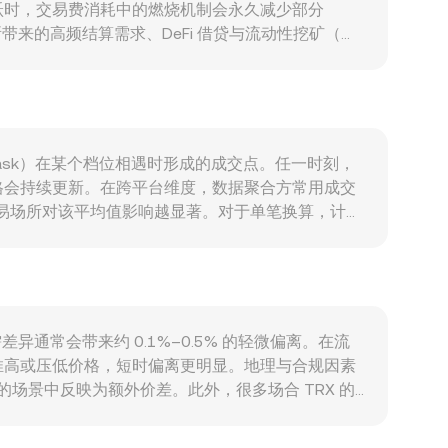
跃时，交易费消耗中的燃烧机制会永久减少部分
所带来的高频结算需求、DeFi 借贷与流动性挖矿（如
响定价。宏观层面，TRX 对比特币整体方向存在较强相关
NIO 走强通常会压低以 NIO 计价的加密资产标
定，都会迅速改变流动性与预期。技术层面上，永续合
，均可能带来短期波动并对 TRX/NIO 的
方要价（ask）在某个档位相遇时形成的成交点。任一时刻，
格会持续更新。在跨平台维度，数据聚合方常用成交
成交量越大的交易场所对该平均值影响越显著。对于单笔换算，计算
中心化场景中，TRX 在 TRON 上的 DEX（如 SunSwap）
价格近似等于 y/x；当有较大规模的买卖时，会沿曲线滑
NIO 的综合定价。
需差异通常会带来约 0.1%–0.5% 的轻微偏离。在流
推高或压低价格，短时偏离更明显。地理与合规因素
的场景中反映为额外价差。此外，很多场合 TRX 的
在轻微溢折价（受渠道费率、流动性与本地结算路径影响），也会
规审查等因素，价差难以被完全抹平，因此跨交易所