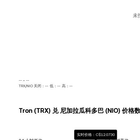
未
-- ~ --
TRX/NIO 关闭：--
低：--
高：--
Tron (TRX) 兑 尼加拉瓜科多巴 (NIO) 价格
实时价格：C$12.0730