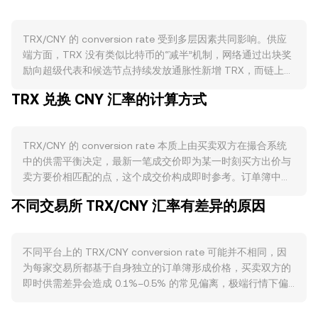
TRX/CNY 的 conversion rate 受到多层因素共同影响。供应
端方面，TRX 没有类似比特币的“减半”机制，网络通过出块奖
励向超级代表和候选节点持续发放通胀性新增 TRX，而链上手
续费以 TRX 计价并被定期销毁，网络活跃度上升时销毁量增
TRX 兑换 CNY 汇率的计算方式
加，有助于对冲发行压力。此外，冻结（staking）获取投票权
的机制会阶段性锁定部分 TRX，降低可流通供给，解冻期结束
时则可能带来边际抛压。需求端与 Tron 生态的实际使用高度
TRX/CNY 的 conversion rate 本质上由买卖双方在撮合系统
相关：TRC20 稳定币（尤其是 USDT）在链上高频转账与清算
中的供需平衡决定，最新一笔成交价即为某一时刻买方出价与
需要消耗带宽和能量，从而带动对 TRX 的费用需求；Tron 上
卖方要价相匹配的点，这个成交价构成即时参考。订单簿中最
的 DeFi 借贷、收益聚合、跨链桥和支付类应用增加，也会提
优买单（最高出价）与最优卖单（最低要价）之间的差距称为
升对 TRX 作为手续费与质押资产的使用。宏观层面，TRX 与
不同交易所 TRX/CNY 汇率有差异的原因
价差，反映了即时交易成本；两者的平均值常用作参考中间
比特币的整体相关性在风险偏好变化时更为显著；若以美元计
价。跨平台维度上，数据聚合方会计算成交量加权平均价
价的加密资产整体走强或走弱，通常会通过市场情绪传导至
（VWAP），公式为：VWAP = Σ(Price_i × Volume_i) / Σ
TRX。由于报价为 CNY，人民币相对美元的强弱也会“折算”进
不同平台上的 TRX/CNY conversion rate 可能并不相同，因
Volume_i，更高成交量的交易所对整体参考价影响更大。若以
TRX/CNY：在 TRX 对美元基本不变的情况下，人民币走强可
为每家交易所都基于自身独立的订单簿形成价格，买卖双方的
简化换算举例，人民币金额 = TRX 数量 × conversion rate；
能压低以人民币计的 conversion rate，反之则抬升。监管与
即时供需差异会造成 0.1%–0.5% 的常见偏离，极端行情下偏
反之，TRX 数量 = 人民币金额 / conversion rate。在许多场
合规动态方面，围绕 TRX 的监管事件（例如主要司法辖区对
离幅度可能放大。流动性深度是关键变量，深度更好的平台在
景中，TRX 先与 USDT 成交，再通过场外或法币通道换成人
代币定性、交易平台上架或下架、对相关主体的执法进展）会
面对大额交易时价格冲击更小，成交更接近全市场共识；而小
民币，因此合成出的 TRX/CNY 也会受到中间报价链条影响。