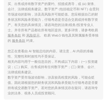
买、出售或持有数字资产的要约、招揽或诱导，或 (iii) 财务、
会计、法律或税务建议。数字资产 (包括稳定币和 NFT) 会受到
市场波动的影响，涉及高风险并可能贬值。您应根据自己的财
务状况和风险承受能力，仔细考虑是否适合交易或持有数字资
产。有关您的具体情况，请咨询您的法律/税务/投资专业人
士。并非所有产品都在所有地区提供。更多详情，请参考欧易
服务条款
和
风险提示
。 欧易 Web3 钱包及其附属服务受单独
的
服务条款
约束。
您正在查看由 AI 智能总结的内容。请注意，AI 内容的准确
性、完整性和时效性均不受保证。
相关内容均用于一般信息目的，不构成以下内容：(一) 投资建
议；(二) 购买、出售或持有任何数字资产；(三) 财务、会计、
法律或税务建议。
数字资产受市场波动影响，涉及较高程度的风险，可能会贬
值。因此请根据您的财务状况和风险承受能力仔细考虑是否要
持有或交易数字资产。若对您的具体情况存在疑问，请咨询专
业的法务、税务人员或投资顾问。