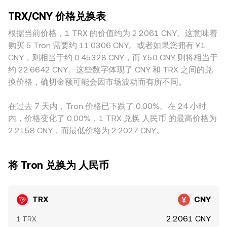
影响流动性与预期，从而引发短期波动；与 Tron 生态相关的
型或活跃度较低的平台因挂单稀薄，较小的委托也可能引发明
对于去中心化交易场景，Tron 生态的 AMM（如基于恒定乘积
稳定币机制变动或锚定偏离也可能间接影响 TRX 需求。技术
TRX/CNY 价格兑换表
显滑点，导致 TRX/CNY 出现短时背离。地域与合规差异也会
做市的 DEX）采用 x × y = k 的池子恒定公式，其中价格近似等
层面，合约市场的资金费率变化反映多空持仓平衡，持续为正
带来溢价与折价：人民币相关通道的便利程度、入出金限制、
根据当前价格，1 TRX 的价值约为 2.2061 CNY。这意味着
于池中计价资产与标的资产储备比 y/x，较大的单笔交易会显
或为负时可能放大短线趋势；集中到期的期权头寸会引发对冲
当地对加密交易的监管态度，都会影响本地平台的供需结构与
著改变池中两侧储备，从而推动价格滑点。综合而言，订单簿
购买 5 Tron 需要约 11.0306 CNY。或者如果您拥有 ¥1
与减仓，带来波动放大；链上与所内鲸鱼地址的大额转入转
风险溢价，从而反映到 TRX/CNY 报价上。实际成交路径上，
撮合的最新成交、买卖盘结构与跨平台的 VWAP 共同构成
CNY，则相当于约 0.45328 CNY，而 ¥50 CNY 则将相当于
出、跨交易所净流向变化，常在短时间内对 TRX/CNY 的
许多平台以 TRX/USDT 为主要深度来源，再通过 USDT/CNY
TRX/CNY conversion rate 的计算基础，而具体成交时还需考
conversion rate 形成影响。
约 22.6642 CNY。这些数字体现了 CNY 和 TRX 之间的兑
的场内外价格转换为人民币报价，因此 USDT 相对人民币的轻
虑价差与滑点对最终成交价格的影响。
换价格，确切金额可能会因市场波动而有所不同。
微溢折价会“传导”进 TRX/CNY。跨所套利有助于收敛差价：当
某平台 TRX/CNY 偏高或偏低时，套利者通过跨平台买入卖出
在过去 7 天内，Tron 价格已下跌了 0.00%。在 24 小时
获取价差，推动价格回归。但套利受到手续费、提币与入金时
内，价格变化了 0.00%，1 TRX 兑换 人民币 的最高价格为
间、链上确认延迟以及合规限制等因素的约束，因而只能部
2.2158 CNY，而最低价格为 2.2027 CNY。
分、延时地稳定不同交易所间的 conversion rate。
将 Tron 兑换为 人民币
TRX
CNY
2.2061 CNY
1 TRX