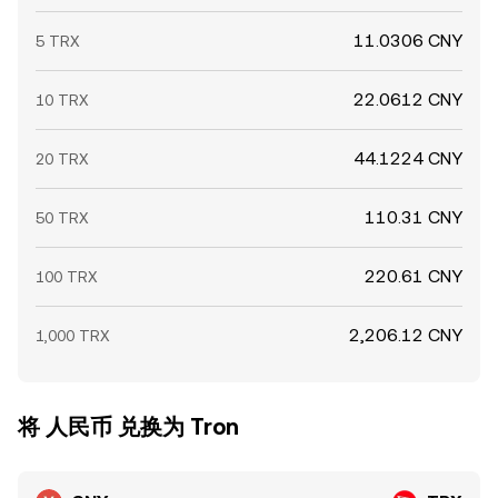
11.0306 CNY
5 TRX
22.0612 CNY
10 TRX
44.1224 CNY
20 TRX
110.31 CNY
50 TRX
220.61 CNY
100 TRX
2,206.12 CNY
1,000 TRX
将 人民币 兑换为 Tron