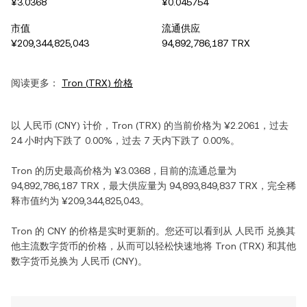
¥3.0368
¥0.045754
市值
流通供应
¥209,344,825,043
94,892,786,187 TRX
阅读更多：
Tron
(
TRX
) 价格
以
人民币
(
CNY
) 计价，
Tron
(
TRX
) 的当前价格为
¥2.2061
，过去
24 小时内
下跌
了
0.00%
，过去 7 天内
下跌
了
0.00%
。
Tron
的历史最高价格为
¥3.0368
，目前的流通总量为
94,892,786,187 TRX
，最大供应量为
94,893,849,837 TRX
，完全稀
释市值约为
¥209,344,825,043
。
Tron
的
CNY
的价格是实时更新的。您还可以看到从
人民币
兑换其
他主流数字货币的价格，从而可以轻松快速地将
Tron
(
TRX
) 和其他
数字货币兑换为
人民币
(
CNY
)。