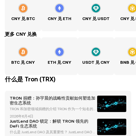
CNY 兑 BTC
CNY 兑 ETH
CNY 兑 USDT
CNY 兑
ִִִִִִִִִִִִִִִִִִִִִִִִִִִִִִִִִִִִִִִִִִִִִִִִ更多 CNY 兑换
BTC 兑 CNY
ETH 兑 CNY
USDT 兑 CNY
BNB 兑
什么是 Tron (TRX)
TRON 捐赠：孙宇晨的战略性贡献如何塑造加
密生态系统
TRON 和加密领域捐赠的介绍 TRON 作为一个知名的区
块链平台，不仅因其技术进步而在加密货币行业中崭露
2026年6月4日
头角，还因其创始人孙宇晨的创新捐赠策略和生态系统
JustLend DAO 锁定：解锁 TRON 领先的
投资而备受关注。这些贡献通常以代币购买的形式进
DeFi 生态系统
行，展示了 TRON 在慈善和区块链发展方面的独特方
什么是 JustLend DAO 及其重要性？ JustLend DAO 是
法。 在本文中，我们将深入探讨 TRON 和孙宇晨的捐