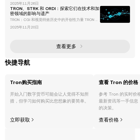
TRON 生态系统中领先的去中心化借贷协议，是去中心
赠策略如何影响加密领域，这些贡献背后的机制，以及
2025年11月26日
化金融（DeFi）创新的基石。其总锁仓价值（TVL）已
它们对区块链采用的更广泛意义。 孙宇晨在迷因币
TRON、STRK 和 ORDI：探索它们在技术和加
超过 81.6 亿美元，用户数量超过 474,000，巩固了其
密领域的影响与遗产
在 DeFi 领域的重要地位。该平台提供多样化的金融服
TRON：CGI 和视觉特效历史中的开创性力量 TRON 于
务，包括借贷、质押和能量租赁，成为零售和机构投资
1982 年上映，是计算机生成图像（CGI）和视觉特效
者的综合金融中心。 JustLend DAO 在 T
2025年11月20日
演变中的一个里程碑。在当时没有任何 3D 建模或渲染
软件的情况下，电影制作团队不得不发明全新的工艺来
实现他们的愿景。这一开创性的努力不仅革新了电影行
业，还为现代数字大片奠定了基础。 TRON 视觉特效
查看更多
背后的挑战 创造 TRON 标志性的视觉效果绝非易事。
制作团队面临着许多挑战，包括手
快捷导航
Tron购买指南
查看 Tron 的价格
开始入门数字货币可能会让人觉得不知所
参考 Tron 的实时
措，但学习如何购买比您想象的要简单。
最新资讯等一手信息
的决策。
立即获取
查看价格