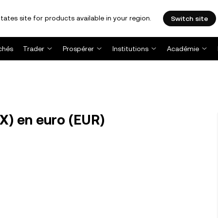
tates site for products available in your region.
Switch site
chés
Trader
Prospérer
Institutions
Académie
X) en euro (EUR)