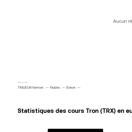
Aucun ré
-- ~ --
TRX/EUR fermer : --
Faible : --
Élevé : --
Statistiques des cours Tron (TRX) en e