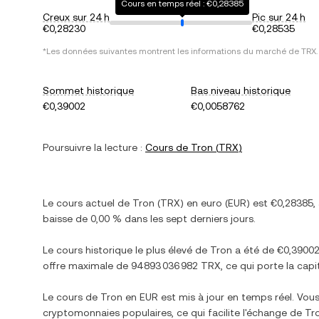
Cours en temps réel : €0,28385
Creux sur 24 h
Pic sur 24 h
€0,28230
€0,28535
*Les données suivantes montrent les informations du marché de
TRX
.
Sommet historique
Bas niveau historique
€0,39002
€0,0058762
Poursuivre la lecture :
Cours de
Tron
(
TRX
)
Le cours actuel de
Tron
(
TRX
) en
euro
(
EUR
) est
€0,28385
,
baisse
de
0,00 %
dans les sept derniers jours.
Le cours historique le plus élevé de
Tron
a été de
€0,3900
offre maximale de
94 893 036 982 TRX
, ce qui porte la capi
Le cours de
Tron
en
EUR
est mis à jour en temps réel. Vou
cryptomonnaies populaires, ce qui facilite l'échange de
Tr