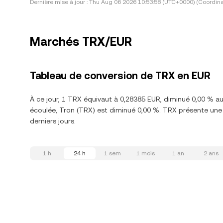
Dernière mise à jour :
Thu Aug 06 2026 10:53:58 (UTC+0000) (Coordina
Marchés TRX/EUR
Tableau de conversion de TRX en EUR
À ce jour, 1 TRX équivaut à 0,28385 EUR, diminué 0,00 % a
écoulée, Tron (TRX) est diminué 0,00 %. TRX présente une 
derniers jours.
1 h
24 h
1 sem
1 mois
1 an
2 ans