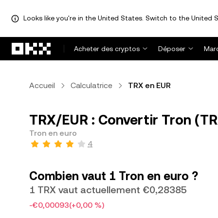
Looks like you're in the United States. Switch to the United S
Aller au contenu principal
Acheter des cryptos
Déposer
Mar
Accueil
Calculatrice
TRX en EUR
TRX/EUR : Convertir Tron (TR
Tron en euro
4
Combien vaut 1 Tron en euro ?
1 TRX vaut actuellement €0,28385
-€0,00093
(+0,00 %)