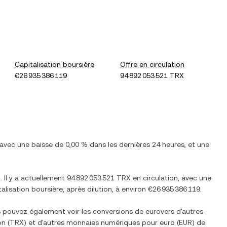
Capitalisation boursière
Offre en circulation
€26 935 386 119
94 892 053 521 TRX
 avec
une baisse
de
0,00 %
dans les dernières 24 heures, et
une
2
. Il y a actuellement
94 892 053 521 TRX
en circulation, avec une
talisation boursière, après dilution, à environ
€26 935 386 119
.
s pouvez également voir les conversions de
euro
vers d'autres
on
(
TRX
) et d'autres monnaies numériques pour
euro
(
EUR
) de