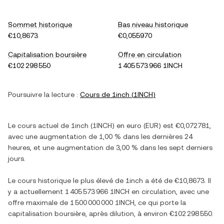
Sommet historique
Bas niveau historique
€10,8673
€0,055970
Capitalisation boursière
Offre en circulation
€102 298 550
1 405 573 966 1INCH
Poursuivre la lecture :
Cours de
1inch
(
1INCH
)
Le cours actuel de
1inch
(
1INCH
) en
euro
(
EUR
) est
€0,072781
,
avec
une augmentation
de
1,00 %
dans les dernières 24
heures, et
une augmentation
de
3,00 %
dans les sept derniers
jours.
Le cours historique le plus élevé de
1inch
a été de
€10,8673
. Il
y a actuellement
1 405 573 966 1INCH
en circulation, avec une
offre maximale de
1 500 000 000 1INCH
, ce qui porte la
capitalisation boursière, après dilution, à environ
€102 298 550
.