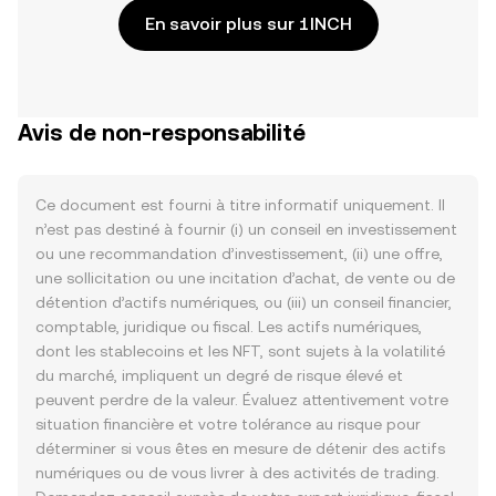
En savoir plus sur 1INCH
Avis de non-responsabilité
Ce document est fourni à titre informatif uniquement. Il
n’est pas destiné à fournir (i) un conseil en investissement
ou une recommandation d’investissement, (ii) une offre,
une sollicitation ou une incitation d’achat, de vente ou de
détention d’actifs numériques, ou (iii) un conseil financier,
comptable, juridique ou fiscal. Les actifs numériques,
dont les stablecoins et les NFT, sont sujets à la volatilité
du marché, impliquent un degré de risque élevé et
peuvent perdre de la valeur. Évaluez attentivement votre
situation financière et votre tolérance au risque pour
déterminer si vous êtes en mesure de détenir des actifs
numériques ou de vous livrer à des activités de trading.