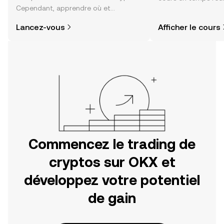
Cependant, apprendre où et
sentiment de la co
comment acheter des cryptos est
actualités et bien p
Lancez-vous
Afficher le cours
plus simple que vous ne l’imaginez.
Commencez votre aventure sur
l'application mobile OKX ou
directement ici, sur le site web.
Commencez le trading de
cryptos sur OKX et
développez votre potentiel
de gain