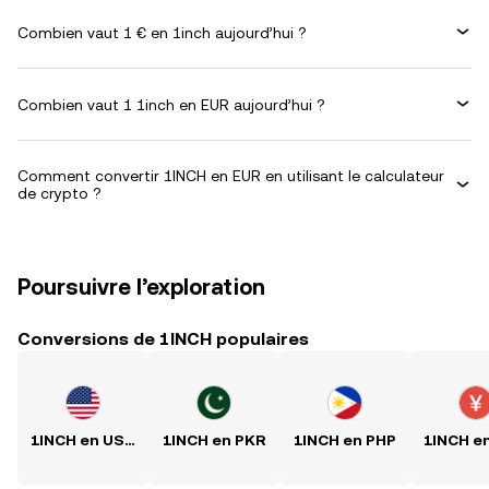
Combien vaut 1 € en 1inch aujourd’hui ?
Combien vaut 1 1inch en EUR aujourd’hui ?
Comment convertir 1INCH en EUR en utilisant le calculateur
de crypto ?
Poursuivre l’exploration
Conversions de 1INCH populaires
1INCH en USD
1INCH en PKR
1INCH en PHP
1INCH e