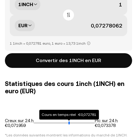
1INCH
EUR
1 1inch = 0,072781 euro, 1 euro = 13,73 1inch
Convertir des 1INCH en EUR
Statistiques des cours 1inch (1INCH) en
euro (EUR)
Cours en temps réel : €0,072781
Creux sur 24 h
Pic sur 24 h
€0,071959
€0,073378
*Les données suivantes montrent les informations du marché de
1INCH
.