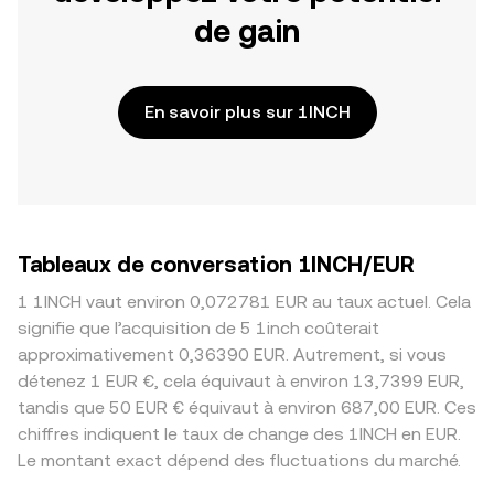
de gain
En savoir plus sur 1INCH
Tableaux de conversation 1INCH/EUR
1 1INCH vaut environ 0,072781 EUR au taux actuel. Cela
signifie que l’acquisition de 5 1inch coûterait
approximativement 0,36390 EUR. Autrement, si vous
détenez 1 EUR €, cela équivaut à environ 13,7399 EUR,
tandis que 50 EUR € équivaut à environ 687,00 EUR. Ces
chiffres indiquent le taux de change des 1INCH en EUR.
Le montant exact dépend des fluctuations du marché.