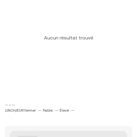
Aucun résultat trouvé
-- ~ --
1INCH/EUR fermer : --
Faible : --
Élevé : --