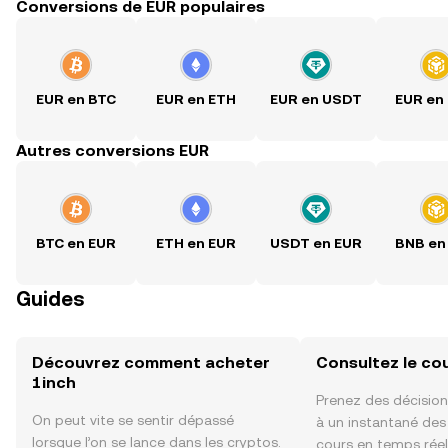
Conversions de EUR populaires
EUR en BTC
EUR en ETH
EUR en USDT
EUR en
Autres conversions EUR
BTC en EUR
ETH en EUR
USDT en EUR
BNB en
Guides
Découvrez comment acheter
Consultez le co
1inch
Prenez des décision
On peut vite se sentir dépassé
à un instantané de
lorsque l’on se lance dans les cryptos.
cours en temps réel