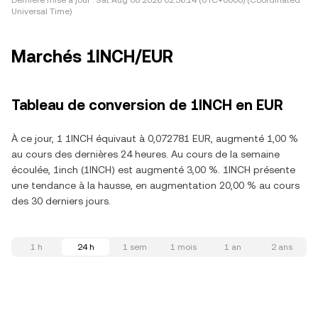
Dernière mise à jour :
Sat Aug 08 2026 02:56:14 (UTC+0000) (Coordinated
Universal Time)
Marchés 1INCH/EUR
Tableau de conversion de 1INCH en EUR
À ce jour, 1 1INCH équivaut à 0,072781 EUR, augmenté 1,00 %
au cours des dernières 24 heures. Au cours de la semaine
écoulée, 1inch (1INCH) est augmenté 3,00 %. 1INCH présente
une tendance à la hausse, en augmentation 20,00 % au cours
des 30 derniers jours.
1 h
24 h
1 sem
1 mois
1 an
2 ans