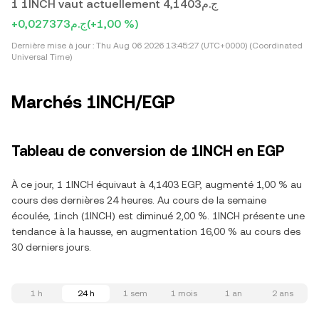
1 1INCH vaut actuellement ج.م4,1403
+ج.م0,027373
(+1,00 %)
Dernière mise à jour :
Thu Aug 06 2026 13:45:27 (UTC+0000) (Coordinated
Universal Time)
Marchés 1INCH/EGP
Tableau de conversion de 1INCH en EGP
À ce jour, 1 1INCH équivaut à 4,1403 EGP, augmenté 1,00 % au
cours des dernières 24 heures. Au cours de la semaine
écoulée, 1inch (1INCH) est diminué 2,00 %. 1INCH présente une
tendance à la hausse, en augmentation 16,00 % au cours des
30 derniers jours.
1 h
24 h
1 sem
1 mois
1 an
2 ans