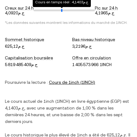
Cours en temps réel : ج.م4,1403
Creux sur 24 h
Pic sur 24 h
ج.م4,1965
ج.م4,0920
*Les données suivantes montrent les informations du marché de
1INCH
.
Sommet historique
Bas niveau historique
ج.م3,2196
ج.م625,12
Capitalisation boursière
Offre en circulation
ج.م5 819 485 409
1 405 573 966 1INCH
Poursuivre la lecture :
Cours de
1inch
(
1INCH
)
Le cours actuel de
1inch
(
1INCH
) en
livre égyptienne
(
EGP
) est
ج.م4,1403
, avec
une augmentation
de
1,00 %
dans les
dernières 24 heures, et
une baisse
de
2,00 %
dans les sept
derniers jours.
Le cours historique le plus élevé de
1inch
a été de
ج.م625,12
. Il