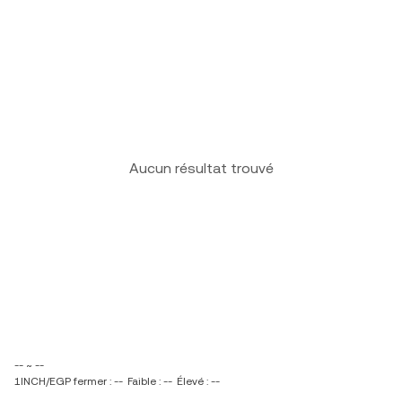
Aucun résultat trouvé
-- ~ --
1INCH/EGP fermer : --
Faible : --
Élevé : --