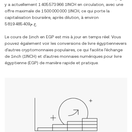
y a actuellement
1 405 573 966 1INCH
en circulation, avec une
offre maximale de
1 500 000 000 1INCH
, ce qui porte la
capitalisation boursière, après dilution, à environ
ج.م5 819 485 409
.
Le cours de
1inch
en
EGP
est mis à jour en temps réel. Vous
pouvez également voir les conversions de
livre égyptienne
vers
d'autres cryptomonnaies populaires, ce qui facilite l'échange
de
1inch
(
1INCH
) et d'autres monnaies numériques pour
livre
égyptienne
(
EGP
) de manière rapide et pratique.