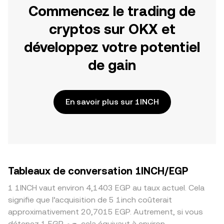
Commencez le trading de
cryptos sur OKX et
développez votre potentiel
de gain
En savoir plus sur 1INCH
Tableaux de conversation 1INCH/EGP
1 1INCH vaut environ 4,1403 EGP au taux actuel. Cela
signifie que l’acquisition de 5 1inch coûterait
approximativement 20,7015 EGP. Autrement, si vous
détenez 1 EGP ج.م, cela équivaut à environ