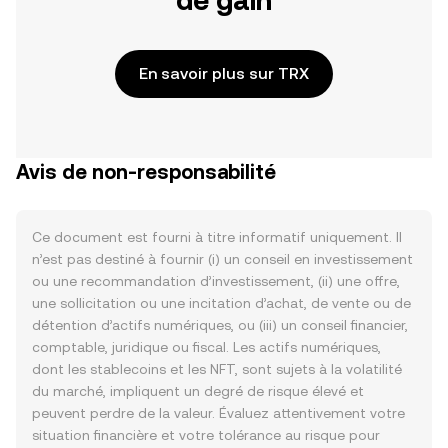
de gain
En savoir plus sur TRX
Avis de non-responsabilité
Ce document est fourni à titre informatif uniquement. Il
n’est pas destiné à fournir (i) un conseil en investissement
ou une recommandation d’investissement, (ii) une offre,
une sollicitation ou une incitation d’achat, de vente ou de
détention d’actifs numériques, ou (iii) un conseil financier,
comptable, juridique ou fiscal. Les actifs numériques,
dont les stablecoins et les NFT, sont sujets à la volatilité
du marché, impliquent un degré de risque élevé et
peuvent perdre de la valeur. Évaluez attentivement votre
situation financière et votre tolérance au risque pour