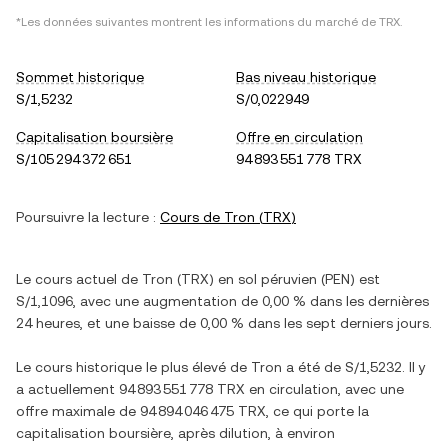
*Les données suivantes montrent les informations du marché de
TRX
.
Sommet historique
Bas niveau historique
S/1,5232
S/0,022949
Capitalisation boursière
Offre en circulation
S/105 294 372 651
94 893 551 778 TRX
Poursuivre la lecture :
Cours de
Tron
(
TRX
)
Le cours actuel de
Tron
(
TRX
) en
sol péruvien
(
PEN
) est
S/1,1096
, avec
une augmentation
de
0,00 %
dans les dernières
24 heures, et
une baisse
de
0,00 %
dans les sept derniers jours.
Le cours historique le plus élevé de
Tron
a été de
S/1,5232
. Il y
a actuellement
94 893 551 778 TRX
en circulation, avec une
offre maximale de
94 894 046 475 TRX
, ce qui porte la
capitalisation boursière, après dilution, à environ