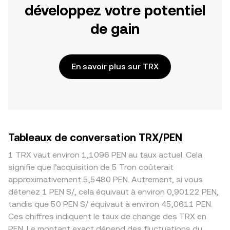
développez votre potentiel
de gain
En savoir plus sur TRX
Tableaux de conversation TRX/PEN
1 TRX vaut environ 1,1096 PEN au taux actuel. Cela
signifie que l’acquisition de 5 Tron coûterait
approximativement 5,5480 PEN. Autrement, si vous
détenez 1 PEN S/, cela équivaut à environ 0,90122 PEN,
tandis que 50 PEN S/ équivaut à environ 45,0611 PEN.
Ces chiffres indiquent le taux de change des TRX en
PEN. Le montant exact dépend des fluctuations du