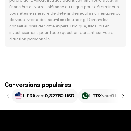
perdre de la valeur. Évaluez attentivement votre situation
financière et votre tolérance au risque pour déterminer si
vous êtes en mesure de détenir des actifs numériques ou
de vous livrer à des activités de trading. Demandez
conseil auprès de votre expert juridique, fiscal ou en
investissement pour toute question portant sur votre
situation personnelle.
Conversions populaires
1 TRX
vers
0,32782 USD
1 TRX
vers
91,09 P