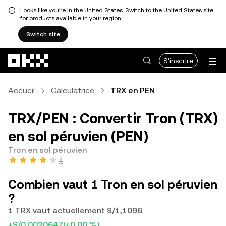
Looks like you're in the United States. Switch to the United States site
for products available in your region.
Switch site
Aller au contenu principal
S'inscrire
Accueil
Calculatrice
TRX en PEN
TRX/PEN : Convertir Tron (TRX)
en sol péruvien (PEN)
Tron en sol péruvien
4
Combien vaut 1 Tron en sol péruvien
?
1 TRX vaut actuellement S/1,1096
+S/0,0020647
(+0,00 %)