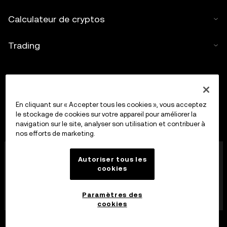
Calculateur de cryptos
Trading
En cliquant sur « Accepter tous les cookies », vous acceptez
le stockage de cookies sur votre appareil pour améliorer la
navigation sur le site, analyser son utilisation et contribuer à
nos efforts de marketing.
OkX Europe Limited, opérant sous le nom commercial
Autoriser tous les
OKX, est désormais une plateforme de trading de
cookies
cryptoactifs autorisée en tant que Fournisseur de
services de cryptoactifs par la MFSA conformément à
l’article 28 de la loi sur les marchés de cryptoactifs
Paramètres des
(chapitre 647 des lois de Malte).
cookies