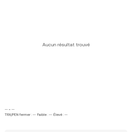
Aucun résultat trouvé
-- ~ --
TRX/PEN fermer : --
Faible : --
Élevé : --