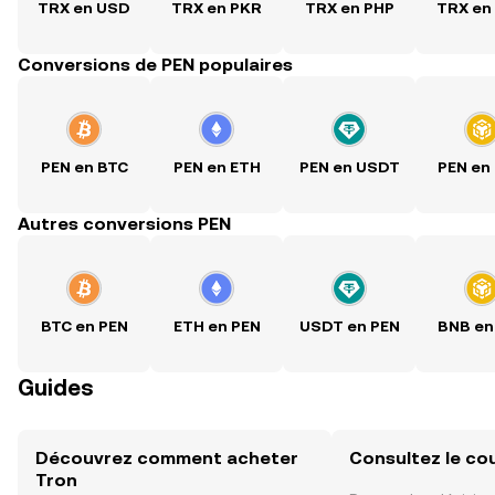
TRX en USD
TRX en PKR
TRX en PHP
TRX en
Conversions de PEN populaires
PEN en BTC
PEN en ETH
PEN en USDT
PEN en
Autres conversions PEN
BTC en PEN
ETH en PEN
USDT en PEN
BNB en
Guides
Découvrez comment acheter
Consultez le co
Tron