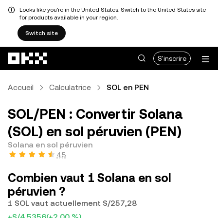
Looks like you're in the United States. Switch to the United States site
for products available in your region.
Switch site
Aller au contenu principal
S'inscrire
Accueil
Calculatrice
SOL en PEN
SOL/PEN : Convertir Solana
(SOL) en sol péruvien (PEN)
Solana en sol péruvien
4,5
Combien vaut 1 Solana en sol
péruvien ?
1 SOL vaut actuellement S/257,28
+S/4,5356
(+2,00 %)