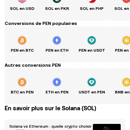
SOL en USD
SOL en PKR
SOL en PHP
SOL en
Conversions de PEN populaires
PEN en BTC
PEN en ETH
PEN en USDT
PEN en
Autres conversions PEN
BTC en PEN
ETH en PEN
USDT en PEN
BNB en
En savoir plus sur le Solana (SOL)
Solana vs Ethereum : quelle crypto choisir