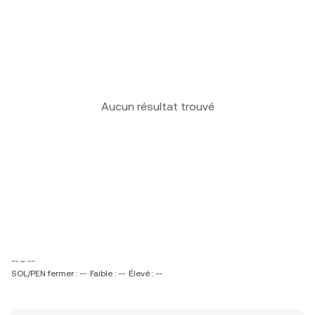
Aucun résultat trouvé
-- ~ --
SOL/PEN fermer : --
Faible : --
Élevé : --