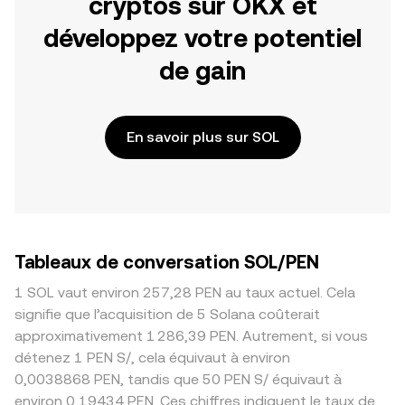
cryptos sur OKX et
développez votre potentiel
de gain
En savoir plus sur SOL
Tableaux de conversation SOL/PEN
1 SOL vaut environ 257,28 PEN au taux actuel. Cela
signifie que l’acquisition de 5 Solana coûterait
approximativement 1 286,39 PEN. Autrement, si vous
détenez 1 PEN S/, cela équivaut à environ
0,0038868 PEN, tandis que 50 PEN S/ équivaut à
environ 0,19434 PEN. Ces chiffres indiquent le taux de