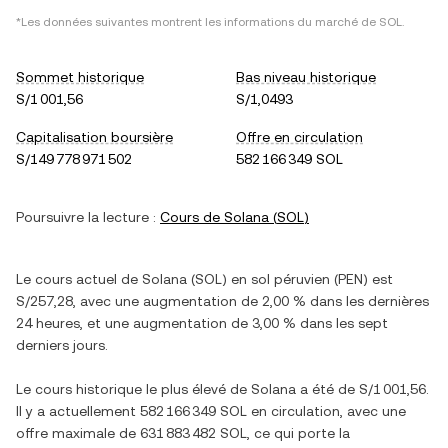
*Les données suivantes montrent les informations du marché de
SOL
.
Sommet historique
Bas niveau historique
S/1 001,56
S/1,0493
Capitalisation boursière
Offre en circulation
S/149 778 971 502
582 166 349 SOL
Poursuivre la lecture :
Cours de
Solana
(
SOL
)
Le cours actuel de
Solana
(
SOL
) en
sol péruvien
(
PEN
) est
S/257,28
, avec
une augmentation
de
2,00 %
dans les dernières
24 heures, et
une augmentation
de
3,00 %
dans les sept
derniers jours.
Le cours historique le plus élevé de
Solana
a été de
S/1 001,56
.
Il y a actuellement
582 166 349 SOL
en circulation, avec une
offre maximale de
631 883 482 SOL
, ce qui porte la