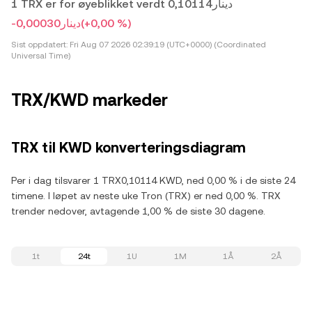
1 TRX er for øyeblikket verdt دينار0,10114
-دينار0,00030
(+0,00 %)
Sist oppdatert:
Fri Aug 07 2026 02:39:19 (UTC+0000) (Coordinated
Universal Time)
TRX/KWD markeder
TRX til KWD konverteringsdiagram
Per i dag tilsvarer 1 TRX0,10114 KWD, ned 0,00 % i de siste 24
timene. I løpet av neste uke Tron (TRX) er ned 0,00 %. TRX
trender nedover, avtagende 1,00 % de siste 30 dagene.
1t
24t
1U
1M
1Å
2Å