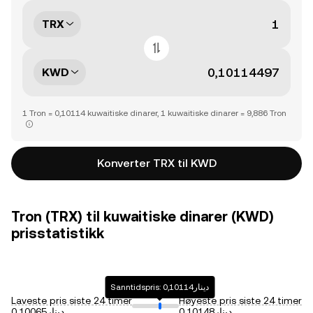
TRX
KWD
1 Tron = 0,10114 kuwaitiske dinarer, 1 kuwaitiske dinarer = 9,886 Tron
Konverter TRX til KWD
Tron (TRX) til kuwaitiske dinarer (KWD)
prisstatistikk
Sanntidspris: دينار0,10114
Laveste pris siste 24 timer
Høyeste pris siste 24 timer
دينار0,10148
دينار0,10065