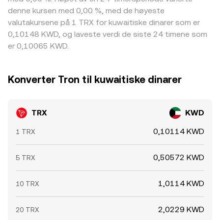
denne kursen med 0,00 %, med de høyeste
valutakursene på 1 TRX for kuwaitiske dinarer som er
0,10148 KWD, og laveste verdi de siste 24 timene som
er 0,10065 KWD.
Konverter Tron til kuwaitiske dinarer
TRX
KWD
0,10114 KWD
1 TRX
0,50572 KWD
5 TRX
1,0114 KWD
10 TRX
2,0229 KWD
20 TRX