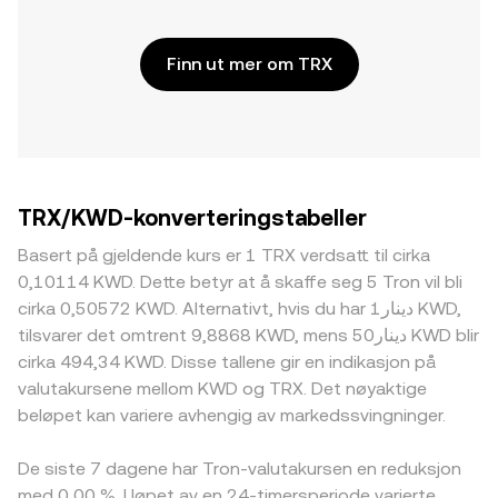
Finn ut mer om TRX
TRX/KWD-konverteringstabeller
Basert på gjeldende kurs er 1 TRX verdsatt til cirka
0,10114 KWD. Dette betyr at å skaffe seg 5 Tron vil bli
cirka 0,50572 KWD. Alternativt, hvis du har دينار1 KWD,
tilsvarer det omtrent 9,8868 KWD, mens دينار50 KWD blir
cirka 494,34 KWD. Disse tallene gir en indikasjon på
valutakursene mellom KWD og TRX. Det nøyaktige
beløpet kan variere avhengig av markedssvingninger.
De siste 7 dagene har Tron-valutakursen en reduksjon
med 0,00 %. I løpet av en 24-timersperiode varierte