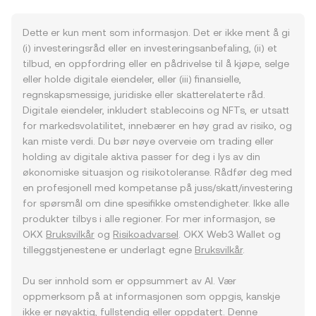
Dette er kun ment som informasjon. Det er ikke ment å gi
(i) investeringsråd eller en investeringsanbefaling, (ii) et
tilbud, en oppfordring eller en pådrivelse til å kjøpe, selge
eller holde digitale eiendeler, eller (iii) finansielle,
regnskapsmessige, juridiske eller skatterelaterte råd.
Digitale eiendeler, inkludert stablecoins og NFTs, er utsatt
for markedsvolatilitet, innebærer en høy grad av risiko, og
kan miste verdi. Du bør nøye overveie om trading eller
holding av digitale aktiva passer for deg i lys av din
økonomiske situasjon og risikotoleranse. Rådfør deg med
en profesjonell med kompetanse på juss/skatt/investering
for spørsmål om dine spesifikke omstendigheter. Ikke alle
produkter tilbys i alle regioner. For mer informasjon, se
OKX
Bruksvilkår
og
Risikoadvarsel
. OKX Web3 Wallet og
tilleggstjenestene er underlagt egne
Bruksvilkår
.
Du ser innhold som er oppsummert av AI. Vær
oppmerksom på at informasjonen som oppgis, kanskje
ikke er nøyaktig, fullstendig eller oppdatert. Denne