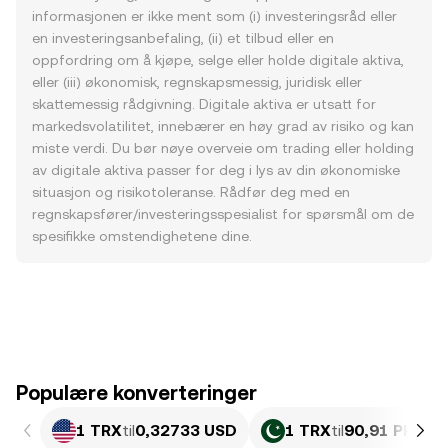
informasjonen er ikke ment som (i) investeringsråd eller
en investeringsanbefaling, (ii) et tilbud eller en
oppfordring om å kjøpe, selge eller holde digitale aktiva,
eller (iii) økonomisk, regnskapsmessig, juridisk eller
skattemessig rådgivning. Digitale aktiva er utsatt for
markedsvolatilitet, innebærer en høy grad av risiko og kan
miste verdi. Du bør nøye overveie om trading eller holding
av digitale aktiva passer for deg i lys av din økonomiske
situasjon og risikotoleranse. Rådfør deg med en
regnskapsfører/investeringsspesialist for spørsmål om de
spesifikke omstendighetene dine.
Populære konverteringer
1 TRX
til
0,32733 USD
1 TRX
til
90,91 PKR