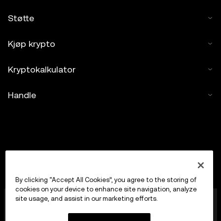
Støtte
Kjøp krypto
Kryptokalkulator
Handle
By clicking “Accept All Cookies”, you agree to the storing of
cookies on your device to enhance site navigation, analyze
OKX Europe Limited, som opererer under
site usage, and assist in our marketing efforts.
handelsnavnet OKX, er nå en handelsplattform for
kryptoaktiva autorisert som en leverandør av