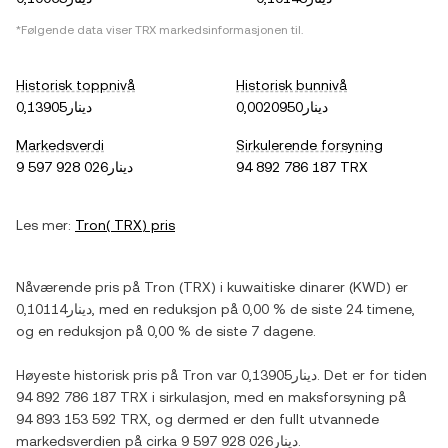
*Følgende data viser
TRX
markedsinformasjonen til.
Historisk toppnivå
Historisk bunnivå
دينار0,0020950
دينار0,13905
Markedsverdi
Sirkulerende forsyning
دينار9 597 928 026
94 892 786 187 TRX
Les mer:
Tron
(
TRX
) pris
Nåværende pris på
Tron
(
TRX
) i
kuwaitiske dinarer
(
KWD
) er
دينار0,10114
, med
en reduksjon
på
0,00 %
de siste 24 timene,
og
en reduksjon
på
0,00 %
de siste 7 dagene.
Høyeste historisk pris på
Tron
var
دينار0,13905
. Det er for tiden
94 892 786 187 TRX
i sirkulasjon, med en maksforsyning på
94 893 153 592 TRX
, og dermed er den fullt utvannede
markedsverdien på cirka
دينار9 597 928 026
.