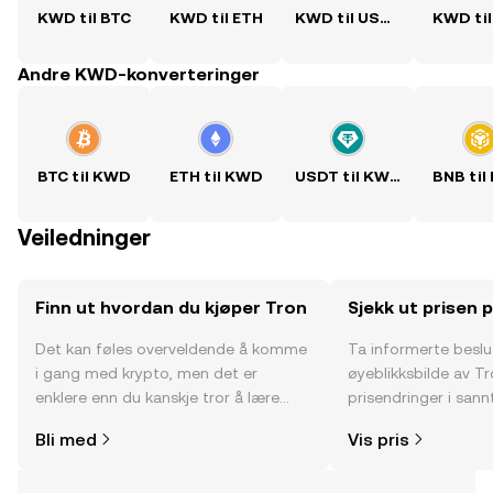
KWD til BTC
KWD til ETH
KWD til USDT
KWD til
Andre KWD-konverteringer
BTC til KWD
ETH til KWD
USDT til KWD
BNB til
Veiledninger
Finn ut hvordan du kjøper Tron
Sjekk ut prisen 
Det kan føles overveldende å komme
Ta informerte besl
i gang med krypto, men det er
øyeblikksbilde av Tr
enklere enn du kanskje tror å lære
prisendringer i sannt
hvor og hvordan man kjøper krypto.
fellesskapssentimen
Bli med
Vis pris
Kom i gang med reisen din på OKX-
mobilappen eller rett her på nettet.