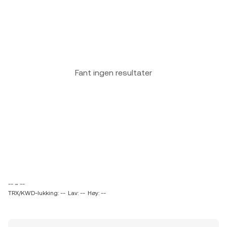
Fant ingen resultater
-- ~ --
TRX/KWD-lukking: --
Lav: --
Høy: --